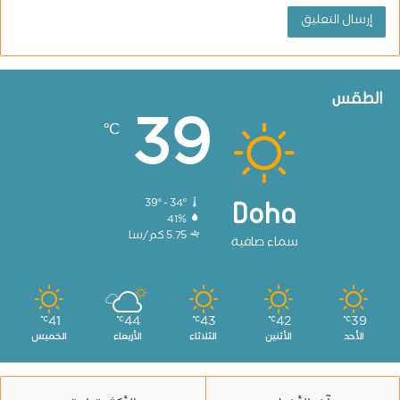
الطقس
39
℃
39º - 34º
Doha
41%
5.75 كم/سا
سماء صافية
41
44
43
42
39
℃
℃
℃
℃
℃
الأحد
الأثنين
الثلاثاء
الأربعاء
الخميس