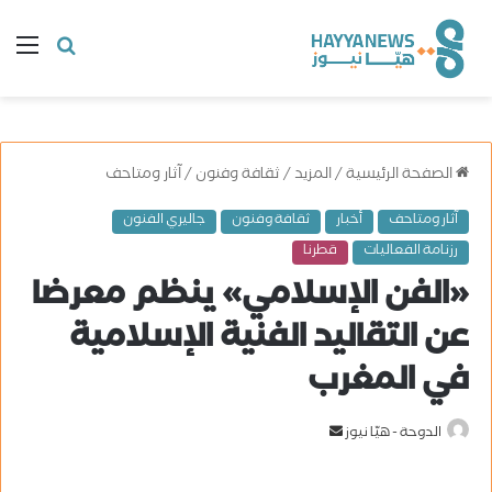
البحث
ال
عن
الصفحة الرئيسية
/
المزيد
/
ثقافة وفنون
/
آثار ومتاحف
آثار ومتاحف
أخبار
ثقافة وفنون
جاليري الفنون
رزنامة الفعاليات
قطرنا
«الفن الإسلامي» ينظم معرضا
عن التقاليد الفنية الإسلامية
في المغرب
الدوحة - هيّا نيوز
أ
ر
س