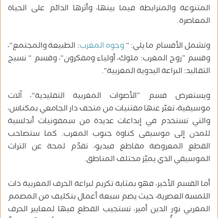
المتنوعة والمترابطة فيما بينها، وأثرها الدائم على الحياة
المعاصرة.
وتشمل الأقسام ما يلي: ”
وجوه المغرب
: الطبيعة والمجتمع”،
وقسم “روح المغرب: ملوك، أولياء ومفكرون”، وقسم ” نسيج
التقاليد: البراعة اليدوية المغربية”.
ويستعرض قسم “الأصوات المغربية التقليدية”، آلات
موسيقية، تعبّر عنها مقتنيات من متحف دار الجامعي بمكناس،
والتي تستخدم في إبداعات عديدة من سمفونيات أندلسية
للمدن إلى موسيقى كناوة جنوب المغرب. كما ستصاحب
القطع المعروضة مقاطع فيديو، تقدّم لمحة عن التراث
الموسيقي الذي يميّز مختلف المناطق.
أما القسم الأخير، فهو بمثابة تكريم لبراعة الحرف المغربية ذات
اللمسة العصرية، حيث يضم سبعة أعمال بتكليف من المصمم
المغربي نور الدين أمير، تستجيب القطع فيها لمعايير الحرف