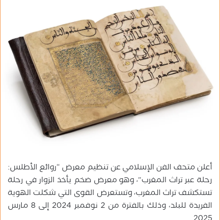
ل
ب
ر
ي
د
ا
إ
ل
ك
ت
ر
و
ن
ي
أعلن متحف الفن الإسلامي عن تنظيم معرض “روائع الأطلس:
ا
رحلة عبر تراث المغرب”، وهو معرض ضخم يأخذ الزوار في رحلة
تستكشف تراث المغرب، وتستعرض القوى التي شكلت الهوية
الفريدة للبلد، وذلك بالفترة من 2 نوفمبر 2024 إلى 8 مارس
2025.