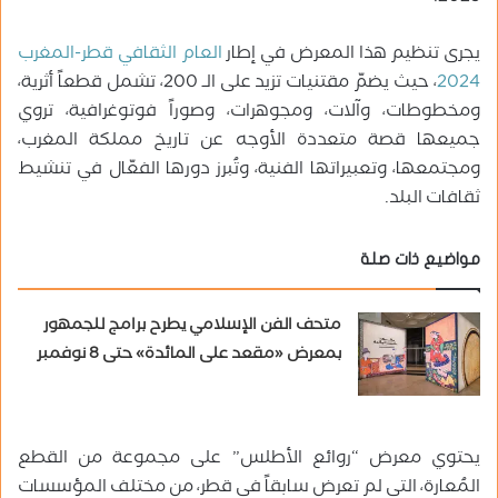
يجرى تنظيم هذا المعرض في إطار
العام الثقافي قطر-المغرب
2024
، حيث يضمّ مقتنيات تزيد على الـ 200، تشمل قطعاً أثرية،
ومخطوطات، وآلات، ومجوهرات، وصوراً فوتوغرافية، تروي
جميعها قصة متعددة الأوجه عن تاريخ مملكة المغرب،
ومجتمعها، وتعبيراتها الفنية، وتُبرز دورها الفعّال في تنشيط
ثقافات البلد.
مواضيع ذات صلة
متحف الفن الإسلامي يطرح برامج للجمهور
بمعرض «مقعد على المائدة» حتى 8 نوفمبر
يحتوي معرض “روائع الأطلس” على مجموعة من القطع
المُعارة، التي لم تعرض سابقاً في قطر، من مختلف المؤسسات