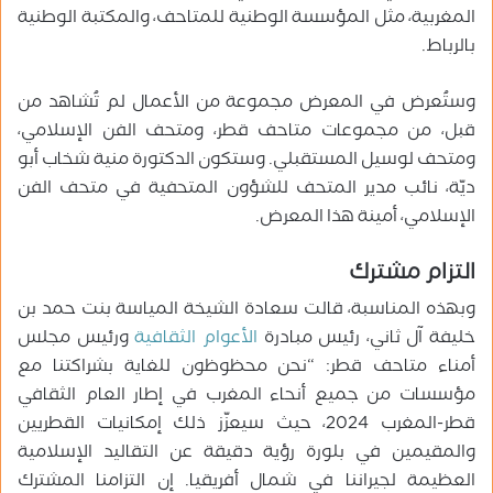
المغربية، مثل المؤسسة الوطنية للمتاحف، والمكتبة الوطنية
بالرباط.
وستُعرض في المعرض مجموعة من الأعمال لم تُشاهد من
قبل، من مجموعات متاحف قطر، ومتحف الفن الإسلامي،
ومتحف لوسيل المستقبلي. وستكون الدكتورة منية شخاب أبو
ديّة، نائب مدير المتحف للشؤون المتحفية في متحف الفن
الإسلامي، أمينة هذا المعرض.
التزام مشترك
وبهذه المناسبة، قالت سعادة الشيخة المياسة بنت حمد بن
خليفة آل ثاني، رئيس مبادرة
الأعوام الثقافية
ورئيس مجلس
أمناء متاحف قطر: “نحن محظوظون للغاية بشراكتنا مع
مؤسسات من جميع أنحاء المغرب في إطار العام الثقافي
قطر-المغرب 2024، حيث سيعزّز ذلك إمكانيات القطريين
والمقيمين في بلورة رؤية دقيقة عن التقاليد الإسلامية
العظيمة لجيراننا في شمال أفريقيا. إن التزامنا المشترك