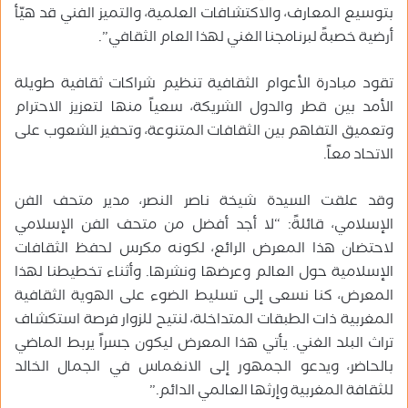
بتوسيع المعارف، والاكتشافات العلمية، والتميز الفني قد هيّأ
أرضية خصبةً لبرنامجنا الغني لهذا العام الثقافي”.
تقود مبادرة الأعوام الثقافية تنظيم شراكات ثقافية طويلة
الأمد بين قطر والدول الشريكة، سعياً منها لتعزيز الاحترام
وتعميق التفاهم بين الثقافات المتنوعة، وتحفيز الشعوب على
الاتحاد معاً.
وقد علقت السيدة شيخة ناصر النصر، مدير متحف الفن
الإسلامي، قائلةً: “لا أجد أفضل من متحف الفن الإسلامي
لاحتضان هذا المعرض الرائع، لكونه مكرس لحفظ الثقافات
الإسلامية حول العالم وعرضها ونشرها. وأثناء تخطيطنا لهذا
المعرض، كنا نسعى إلى تسليط الضوء على الهوية الثقافية
المغربية ذات الطبقات المتداخلة، لنتيح للزوار فرصة استكشاف
تراث البلد الغني. يأتي هذا المعرض ليكون جسراً يربط الماضي
بالحاضر، ويدعو الجمهور إلى الانغماس في الجمال الخالد
للثقافة المغربية وإرثها العالمي الدائم.”