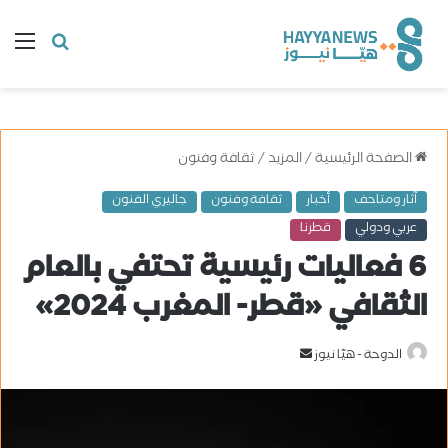
البحث
ال
عن
الصفحة الرئيسية
/
المزيد
/
ثقافة وفنون
آثار ومتاحف
أخبار
ثقافة وفنون
جاليري الفنون
عربي ودولي
قطرنا
6 فعاليات رئيسية تحتفي بالعام
الثقافي «قطر- المغرب 2024»
الدوحة - هيّا نيوز
أ
ر
س
ل