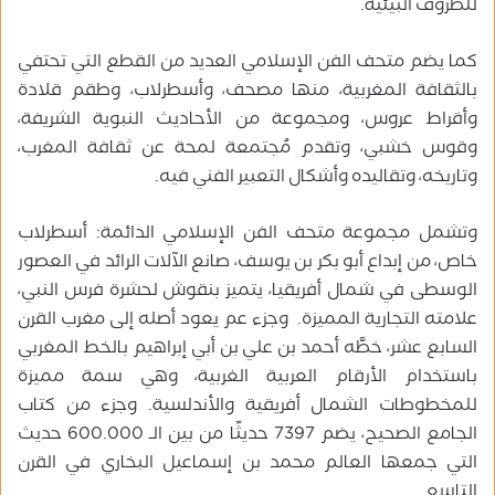
للظروف البيئية.
كما يضم متحف الفن الإسلامي العديد من القطع التي تحتفي
بالثقافة المغربية، منها مصحف، وأسطرلاب، وطقم قلادة
وأقراط عروس، ومجموعة من الأحاديث النبوية الشريفة،
وقوس خشبي، وتقدم مُجتمعة لمحة عن ثقافة المغرب،
وتاريخه، وتقاليده وأشكال التعبير الفني فيه.
وتشمل مجموعة متحف الفن الإسلامي الدائمة: أسطرلاب
خاص، من إبداع أبو بكر بن يوسف، صانع الآلات الرائد في العصور
الوسطى في شمال أفريقيا، يتميز بنقوش لحشرة فرس النبي،
علامته التجارية المميزة. وجزء عم يعود أصله إلى مغرب القرن
السابع عشر، خطَّه أحمد بن علي بن أبي إبراهيم بالخط المغربي
باستخدام الأرقام العربية الغربية، وهي سمة مميزة
للمخطوطات الشمال أفريقية والأندلسية. وجزء من كتاب
الجامع الصحيح، يضم 7397 حديثًا من بين الـ 600.000 حديث
التي جمعها العالم محمد بن إسماعيل البخاري في القرن
التاسع.