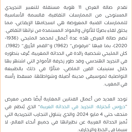
تقدم صالة العرض 11 هوية مستقلة للتعبير التجريدي
المستوحى من الممارسات الثقافية، فالسمة الأساسية
للممارسات الفنية المعروضة هي انسجامها الإيقاعي، مما
يخلق لقاء بصريًا للألوان والمواد المستمدة من تراثها الثقافي.
تضم صالة العرض هذه عدة أعمال لمحمد المليحي (1936-
2020)، بما فيها “مرفوض” (1962) و”القمر الأزرق” (1982).
كان المليحي شخصية رائدة في الحداثة المغربية، عُرف بتطوره
في التجريد الهندسي، وقد طور زخرفة الأمواج التي اشتهر بها
خلال ستينيات القرن الماضي، متأثرًا في ذلك بالطبيعة
التواصلية لموسيقى مدينة أصيلة وشواطئها، مسقط رأسه
في المغرب.
توجد العديد من أعمال الفنانين المغاربة أيضًا ضمن معرض
“
دروس مُختزلة: التجريد في الحداثة العربية
” الذي يُنظم في
متحف حتى 4 مايو 2024، والذي يتناول التجارب التجريدية التي
تُميز الحداثة العربية عن نظيراتها في جميع أنحاء العالم، لا
سيما في الخط والزخارف.