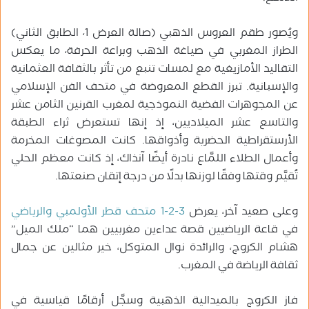
ويُصور طقم العروس الذهبي (صالة العرض 1، الطابق الثاني)
الطراز المغربي في صياغة الذهب وبراعة الحرفة، ما يعكس
التقاليد الأمازيغية مع لمسات تنبع من تأثر بالثقافة العثمانية
والإسبانية. تبرز القطع المعروضة في متحف الفن الإسلامي
عن المجوهرات الفضية النموذجية لمغرب القرنين الثامن عشر
والتاسع عشر الميلاديين، إذ إنها تستعرض ثراء الطبقة
الأرستقراطية الحضرية وأذواقها. كانت المصوغات المخرمة
وأعمال الطلاء اللمَّاع نادرة أيضًا آنذاك، إذ كانت معظم الحلي
تُقيَّم وقتها وفقًا لوزنها بدلًا من درجة إتقان صنعتها.
وعلى صعيد آخر، يعرض
3-2-1 متحف قطر الأولمبي والرياضي
في قاعة الرياضيين قصة عداءين مغربيين هما “ملك الميل”
هشام الكروج، والرائدة نوال المتوكل، خير مثالين عن جمال
ثقافة الرياضة في المغرب.
فاز الكروج بالميدالية الذهبية وسجَّل أرقامًا قياسية في