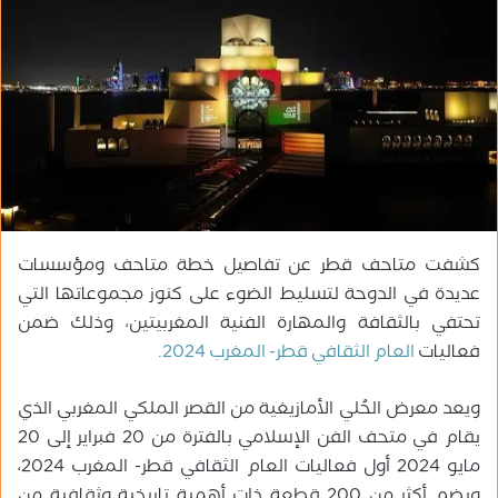
ب
ر
ي
د
ا
إ
ل
ك
ت
ر
كشفت متاحف قطر عن تفاصيل خطة متاحف ومؤسسات
و
عديدة في الدوحة لتسليط الضوء على كنوز مجموعاتها التي
ن
تحتفي بالثقافة والمهارة الفنية المغربيتين، وذلك ضمن
ي
فعاليات
العام الثقافي قطر- المغرب 2024.
ا
ويعد معرض الحُلي الأمازيغية من القصر الملكي المغربي الذي
يقام في متحف الفن الإسلامي بالفترة من 20 فبراير إلى 20
مايو 2024 أول فعاليات العام الثقافي قطر- المغرب 2024،
ويضم أكثر من 200 قطعة ذات أهمية تاريخية وثقافية من