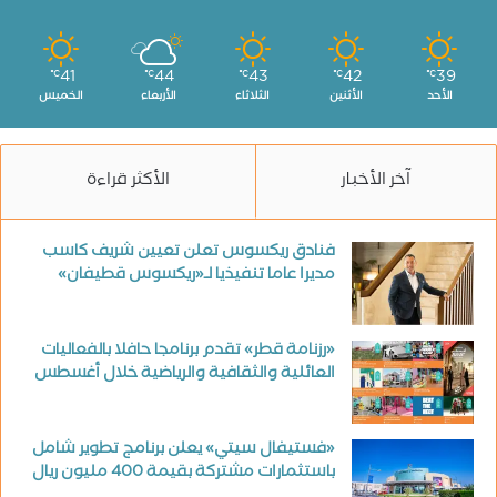
41
44
43
42
39
℃
℃
℃
℃
℃
الأحد
الأثنين
الثلاثاء
الأربعاء
الخميس
آخر الأخبار
الأكثر قراءة
فنادق ريكسوس تعلن تعيين شريف كاسب
مديرا عاما تنفيذيا لـ«ريكسوس قطيفان»
«رزنامة قطر» تقدم برنامجا حافلا بالفعاليات
العائلية والثقافية والرياضية خلال أغسطس
«فستيفال سيتي» يعلن برنامج تطوير شامل
باستثمارات مشتركة بقيمة 400 مليون ريال