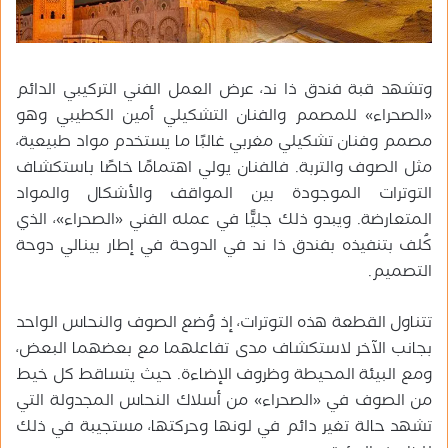
وتشهد قبة فندق ذا ند، عرض العمل الفني التركيبي الدائم
«الصحراء» للمصمم والفنان التشكيلي أمين الكطيبي وهو
مصمم وفنان تشكيلي مغربي غالبًا ما يستخدم مواد طبيعية،
مثل الصوف والتربة. فالفنان يولي اهتمامًا خاصًا باستكشاف
التوترات الموجودة بين المواقف والأشكال والمواد
المتعارضة. ويبدو ذلك جليًّا في عمله الفني «الصحراء»، الذي
كُلف بتنفيذه بفندق ذا ند في الدوحة في إطار بينالي دوحة
التصميم.
تتناول القطعة هذه التوترات، إذ وُضع الصوف والنحاس الواحد
بجانب الآخر لاستكشاف مدى تفاعلهما مع بعضهما البعض،
ومع البيئة المحيطة وظروف الإضاءة. حيث يتساقط كل خيط
من الصوف في «الصحراء» من أسلاك النحاس المجدولة التي
تشهد حالة تغير دائم في لونها وحركتها، مستجيبة في ذلك