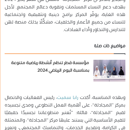
والجدير بالذكر أن مركز “المجادِلة” تأسس في شهر يناير 2024
بهدف دعم النساء المسلمات وتقوية دعائم المجتمع. لأجل
هذه الغاية، يوفّر المركز برامج دينية وتثقيفية واجتماعية
للنساء من جميع الأعمار والخلفيات، مشكِّلًا بذلك منصة لهن
للتدارس والتحاور وأداء العبادات
.
مواضيع ذات صلة
مؤسسة قطر تنظم أنشطة رياضية متنوعة
بمناسبة اليوم الرياضي 2024
وبهذه المناسبة، أكدت
رانا سميث
، رئيس الفعاليات والاتصال
بمركز “المجادلة”، على أهمية العمل التطوعي ومدى تجسيده
لقيم “المجادلة”، قائلة: “تُعتبر متطوعاتنا تجسيدًا حقيقيًا
للقيم الأساسية التي يستند عليها مركز “المجادلة”، والمتمثلة
في الكرامة، وتقديم الخدمات، والتماسك المجتمعي، وتعزيز