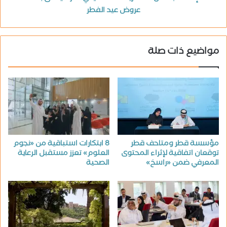
عروض عيد الفطر
مواضيع ذات صلة
مؤسسة قطر ومتاحف قطر
8 ابتكارات استباقية من «نجوم
توقعان اتفاقية لإثراء المحتوى
العلوم» تعزز مستقبل الرعاية
المعرفي ضمن «راسخ»
الصحية