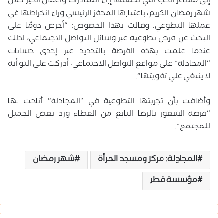
إلى مشاعر الحب التي تكتنفها إزاء المبادرات وأعمال الخير خلال
شهر رمضان الكريم، باعتبارها المحفز الرئيسي وراء انخراطها في
عملها التطوعي. وقالت بهذا الخصوص: “أحرص دومًا على
البحث عن فرص تطوعية عبر وسائل التواصل الاجتماعي، لذلك
عندما علمت بهذه الفرصة بالتحديد عبر إحدى حسابات
“المجادلة” على مواقع التواصل الاجتماعي، أدركت على التو أنه
لا ينبغي علي تفويتها”.
وأضافت بأن تجربتها التطوعية في “المجادلة” أتاحت لها
“فرصة الشعور بالرضا النابع من العطاء ورد بعض الجميل
للمجتمع”.
المجادِلة: مركز ومسجد المرأة
شهر رمضان
مؤسسة قطر