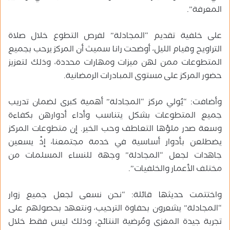
المعرفة”.
على خلفية تقديم “المجادلة” لفرص التطوع خلال صلاة
التراويح وقيام الليل، أوضحت رانا سميث أن المركز يرحب بجميع
المتطوعات ممن لهن ميزات ومهارات محددة، وذلك لتعزيز
حضور المركز على مستوى المبادرات الرمضانية.
وأضافت: “يُولي مركز “المجادلة” أهمية كبرى لضمان تدريب
جميع المتطوعات بشكل يتناسب وأداء أدوارهن بكفاءة
وسعة صدر ملؤها التعاطف وحب الخير. إن متطوعات المركز
يضطلعن بأدوار أساسية في خدمة مجتمعنا، إذْ يسعين
جاهدات لجعل “المجادلة” وجهة للنساء المسلمات من
مختلف الأعمار والخلفيات”.
واختتمت حديثها قائلة: “نحن نسعى لجعل جميع زوار
“المجادلة” يشعرون بحفاوة الترحيب، ونتعهد بحصولهم على
تجربة جيدة المغزى ومُرضية النتائج، وذلك ليس فقط خلال