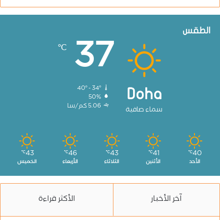
الطقس
37
℃
40º - 34º
Doha
50%
5.06 كم/سا
سماء صافية
43
46
43
41
40
℃
℃
℃
℃
℃
الأحد
الأثنين
الثلاثاء
الأربعاء
الخميس
آخر الأخبار
الأكثر قراءة