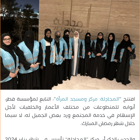
ب
ر
ي
د
ا
إ
ل
ك
ت
ر
و
ن
ي
افتتح “
المجادِلة: مركز ومسجد المرأة
“، التابع لمؤسسة قطر،
ا
أبوابه للمتطوعات من مختلف الأعمار والخلفيات لأجل
الإسهام في خدمة المجتمع ورد بعض الجميل له، لا سيما
خلال شهر رمضان المبارك.