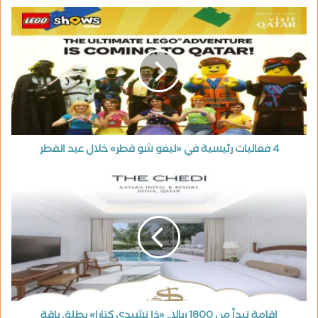
4 فعاليات رئيسية في «ليغو شو قطر» خلال عيد الفطر
إقامة تبدأ من 1800 ريالا.. «ذا تشيدي كتارا» يطلق باقة