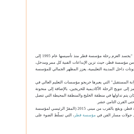
في حديثه عن استلهام فكرة هذا العمل الفني، قال سعادة الشيخ حسن: “يجسد العزم رحلة مؤسسة قطر منذ تأسيسها عام 1995 إلى
جزأ من مؤسسة قطر، حيث تزين الإبداعات الفنية كل ممر ومدخل،
حوتات داخل المدينة التعليمية، يعزز المظهر الجمالي للمؤسسة
ابة المستقبل” التي يعبرها خريجو مؤسسات التعليم العالي في
ى تتويج الرحلة الأكاديمية للخريجين، بالإضافة إلى منحوتة
كان يتم تداولها في منطقة الخليج والمنطقة المحيطة التي تتصل
حتى القرن الثامن عشر.
صُمم العمل الفني “العزم” احتفاءً بمرور 25 عامًا على تأسيس مؤسسة قطر، ويقع بالقرب من مبنى 2015 (المقرّ الرئيسي لمؤسسة
ن جولات مسار الفن في
مؤسسة قطر
، التي تسلّط الضوء على