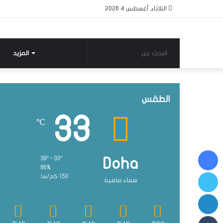
الثلاثاء, أغسطس 4 2026
البحث
المزيد
عن
الطقس
33
℃
فيسبوك
39º - 33º
Doha
66%
تويتر
1.53 كم/سا
سماء صافية
لينكدإن