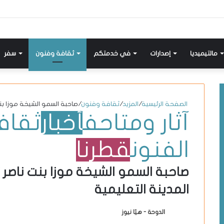
إضافة
مواضيع
تسجيل
X-
انستقرام
يوتيوب
فيسبوك
عمود
مشابهة
دخول
twitter
جانبي
مالتيميديا
إصدارات
في خدمتكم
ثقافة وفنون
سفر
الصفحة الرئيسية
/
المزيد
/
ثقافة وفنون
/
صاحبة السمو الشيخة موزا بن
آثار ومتاحف
أخبار
ثقاف
الفنون
قطرنا
صاحبة السمو الشيخة موزا بنت ناصر
المدينة التعليمية
الدوحة - هيّا نيوز
أ