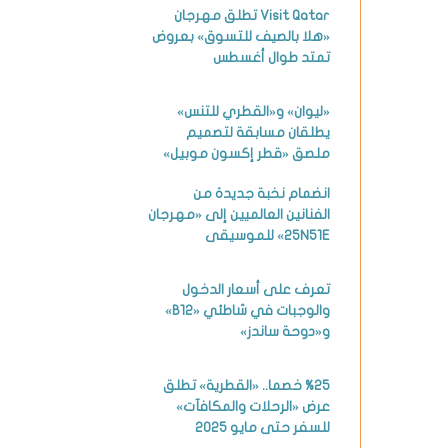
Visit Qatar تطلق مهرجان
«هلا بالصيف للتسوق» بعروض
تمتد طوال أغسطس
«ليوان» و«القطري للتنس»
يطلقان مسابقة لتصميم
ملصق «قطر إكسون موبيل»
انضمام نخبة جديدة من
الفنانين العالميين إلى «مهرجان
25N51E» للموسيقى
تعرف على أسعار الدخول
والوجبات في شاطئي «B12»
و«دوحة ساندز»
%25 خصما.. «القطرية» تطلق
عرض «الرحلات والمكافآت»
للسفر حتى مايو 2025