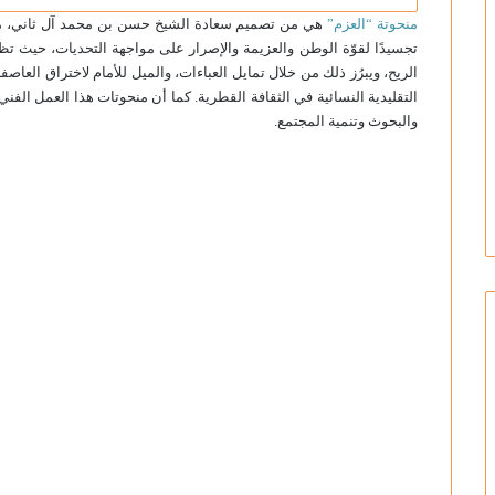
منحوتة “العزم”
هي من تصميم سعادة الشيخ حسن بن محمد آل ثاني، مستش
تجسيدًا لقوّة الوطن والعزيمة والإصرار على مواجهة التحديات، حيث ت
الریح، ويبرُز ذلك من خلال تمايل العباءات، والميل للأمام لاختراق العا
التقليدية النسائية في الثقافة القطرية. كما أن منحوتات هذا العمل الفني
والبحوث وتنمية المجتمع.