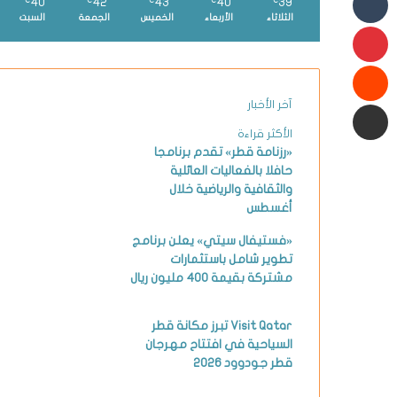
40
42
43
40
39
℃
℃
℃
℃
℃
الثلاثاء
الأربعاء
الخميس
الجمعة
السبت
بينتيريست
شارك عبر البريد الإلكتروني
آخر الأخبار
الأكثر قراءة
«رزنامة قطر» تقدم برنامجا
حافلا بالفعاليات العائلية
والثقافية والرياضية خلال
أغسطس
«فستيفال سيتي» يعلن برنامج
تطوير شامل باستثمارات
مشتركة بقيمة 400 مليون ريال
Visit Qatar تبرز مكانة قطر
السياحية في افتتاح مهرجان
قطر جودوود 2026