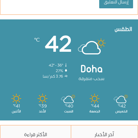
الطقس
42
℃
42º - 36º
Doha
27%
3.76 كم/سا
سحب متفرقة
41
39
40
44
42
℃
℃
℃
℃
℃
الخميس
الجمعة
السبت
الأحد
الأثنين
آخر الأخبار
الأكثر قراءة