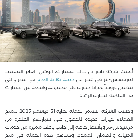
ب
ر
ي
د
ا
إ
ل
ك
ت
ر
أعلنت شركة ناصر بن خالد للسيارات، الوكيل العام المعتمد
و
لمرسيدس-بنز في قطر، عن
حملة نهاية العام
في قطر والتي
ن
تتضمن عروضاً ومزايا حصرية على مجموعة واسعة من السيارات
ي
من العلامة التجارية الرائدة.
ا
وحسب الشركة، تستمر الحملة لغاية 31 ديسمبر 2023 لتمنح
العملاء خيارات عديدة للحصول على سيارتهم الفاخرة من
مرسيدس-بنز وبأسعار خاصة إلى جانب باقات مميزة من خدمات
الصيانة والضمان الممدد. وتساهم هذه الحملة في منح