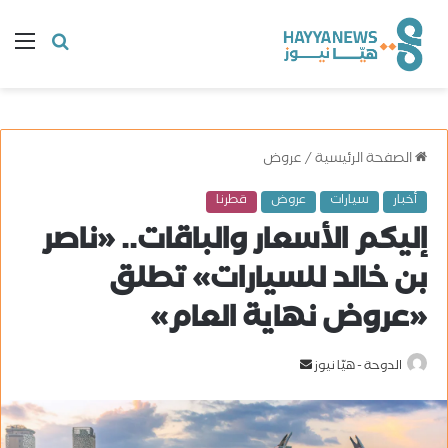
البحث
ال
عن
الصفحة الرئيسية
/
عروض
أخبار
سيارات
عروض
قطرنا
إليكم الأسعار والباقات.. «ناصر
بن خالد للسيارات» تطلق
«عروض نهاية العام»
الدوحة - هيّا نيوز
أ
ر
س
ل