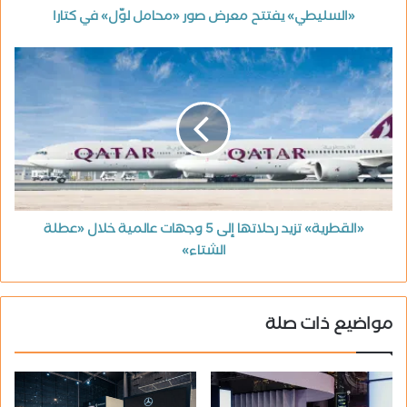
«السليطي» يفتتح معرض صور «محامل لوّل» في كتارا
«القطرية» تزيد رحلاتها إلى 5 وجهات عالمية خلال «عطلة
الشتاء»
مواضيع ذات صلة