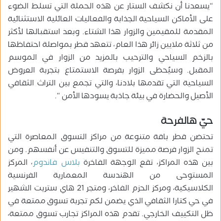
“يسعدنا أن نكشف الستار عن هذه الحملة التي تسلط الضوء
على الأماكن السياحية الجذابة والفعاليات العائلية الاستثنائية
المقدمة للمقيمين والزوار هذا الشتاء. وبعد استقبالها لأكثر
من ثلاثة ملايين زائر هذا العام، تتعهد قطر بمواصلة احتفاظها
بالزخم السياحي والترحيب بالمزيد من الزوار في الموسم
المقبل. وسيُحظى الزوار بفرصة الاستمتاع بتجربة العروض
السياحية التي تقدمها بلادنا، والتي تجمع بين التراث الثقافي
الأصيل والحضارة في بيئة جاذبة يسودها الأمن “.
حيّ هالفرحة
تحتضن قطر باقة متنوعة من مراكز التسوق المعاصرة التي
تمنح الزوار فرصة مميزة للتسوق والتنفيس عن أنفسهم. ومن
بين هذه المراكز، تقع الوجهة الفاخرة
بلاس فاندوم
، المركز
المستوحى من الهندسة المعمارية الفرنسية
الكلاسيكية، ومركز الحزم الفاخر، ومتجر 21 هاي ستريت الشهير
في حي كتارا الثقافي الذي يضمن لكم تجربة تسوق ممتعة في
ظل التكييف الخارجي. تقدم هذه المراكز تجارب تسوق ممتعة،