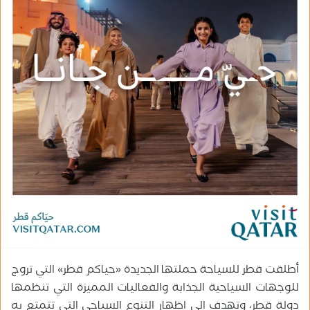
ر
ي
د
ا
إ
ل
ك
ت
ر
و
ن
ي
ا
أطلقت قطر للسياحة حملتها الجديدة «حياكم قطر» التي تروج
للوجهات السياحية الجذابة والفعاليات المميزة التي تنظمها
دولة قطر، وتهدف إلى اظهار التنوع السياحي التي تتمتع به