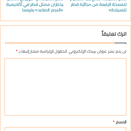
للنسخة الرابعة من «جائزة قطر
يختاران ممثل قطر في أكاديمية
للسياحة»
«النجم الصاعد» بفرنسا
اترك تعليقاً
لن يتم نشر عنوان بريدك الإلكتروني.
الحقول الإلزامية مشار إليها بـ
*
ا
ل
ت
ع
ل
ي
ق
الاسم
*
*