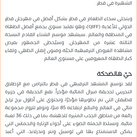
الشهيرة في قطر.
ويتجلى سخاء الطعام في قطر بشكل أفضل في مهرجان قطر
الدولي للأغذية (QIFF)، وهو تقليد سنوي يجمع أفضل الطهاة
في المنطقة والعالم. سيشهد موسم الشتاء القادم النسخة
الثالثة عشرة من المهرجان. وسيُحظى الجمهور بفرص
مشاهدة العروض الترفيهية الحيّة، وفنون إتقان الطهي، ولقاء
كبار الطهاة المعروفين على مستوى العالم.
حيّ هالضحكة
لقد توسع المشهد الترفيهي في قطر بالتزامن مع الإطلاق
التجريبي لحديقة ميرال المائية مؤخراً. تقع الحديقة في جزيرة
قطيفان التي تم تطويرها مؤخرًا، وتحتوي على أطول برج تزلج
مائي في العالم والبالغ ارتفاعه 85 مترًا، وتوفر للزوار مجموعة
رائعة من مناطق الجذب المثيرة للدهشة، بما في ذلك 36 لعبة
مائية. وتسلط الحملة الضوء على أجواء الإثارة والحماس التي
يمكن الاستمتاع بها في لوسيل ونتر وندرلاند، التي أعيد