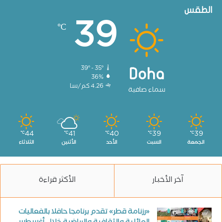
الطقس
39
℃
39º - 35º
Doha
36%
4.26 كم/سا
سماء صافية
44
41
40
39
39
℃
℃
℃
℃
℃
الجمعة
السبت
الأحد
الأثنين
الثلاثاء
آخر الأخبار
الأكثر قراءة
«رزنامة قطر» تقدم برنامجا حافلا بالفعاليات