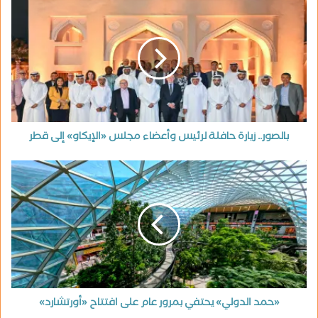
بالصور.. زيارة حافلة لرئيس وأعضاء مجلس «الإيكاو» إلى قطر
«حمد الدولي» يحتفي بمرور عام على افتتاح «أورتشارد»