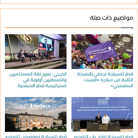
مواضيع ذات صلة
قطر للسياحة تحتفي بالنسخة
الخرجي: تعزيز ثقة المستثمرين
الثانية من مبادرة «السبت
والمسافرين أولوية في
البنفسجي»
استراتيجية قطر السياحية
قطر للسياحة تفتح باب التقديم
قطر للسياحة و«فوربس للسفر»