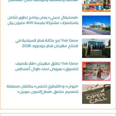
العائلية والثقافية والرياضية خلال أغسطس
«فستيفال سيتي» يعلن برنامج تطوير شامل
باستثمارات مشتركة بقيمة 400 مليون ريال
Visit Qatar تبرز مكانة قطر السياحية في
افتتاح مهرجان قطر جودوود 2026
Visit Qatar تطلق مهرجان «هلا بالصيف
للتسوق» بعروض تمتد طوال أغسطس
«ليوان» و«القطري للتنس» يطلقان مسابقة
لتصميم ملصق «قطر إكسون موبيل»