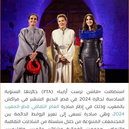
س
ل
ب
ر
ي
د
ا
إ
ل
ك
ت
ر
و
استضافت «فاشن ترست أرابيا» (FTA) جائزتها السنوية
ن
ي
السادسة لجائزة 2024 في قصر البديع الشهير في مراكش
ا
بالمغرب، وذلك في إطار مبادرة
العام الثقافي قطر-المغرب
2024
، وهي مبادرة تسعى إلى تعزيز الروابط الدائمة بين
المجتمعات المتنوعة من خلال سلسلة من التبادلات الثقافية