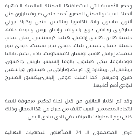
وحضر الأمسية التي استضافتها الممثلة العالمية الشهيرة
أنجيلا باسيت والممثل المصري أحمد حلمي ضيوف بارزون مثل
ألتون ماسون وآية ناكامورا وبلقيس فتحي وكارلا بروني
ساركوزي ودايفن جوي راندولف وإيفان روس وفريدة خلفة،
حليمة هادن، هاندي إرتشيل، هيلينا كريستنسن، إيمان عمام،
جميلة جميل، جيمس بليك، جودي تيرنر سميث، جودي تيرنر
سميث، إيزابيل هوبير، لوسيان لافيسكونت، نادين نجيم، ناتاليا
فوديانوفا، نيكي هيلتون، بالوما إلسيسر، باريس جاكسون،
بريشس لي، ريتشارد إي. غرانت، وتاراجي بي هينسون، وياسمين
صبري وغيرهم، كما اعتلت صوفي إليس-بيكستور المسرح
لتؤدي أهم أغانيها.
وقد تم اختيار الفائزين من قبل لجنة تحكيم مرموقة تابعة
لاتحاد المصممين العرب تتألف من خبراء في هذا المجال، وذلك
خلال يوم المداولات المرتقب في نادي بيلدي الريفي.
عرض المصممون الـ 24 المتأهلون للتصفيات النهائية