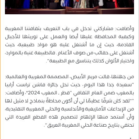
وأضافت: مشاركتي تدخل في باب التعريف بثقافتنا المغربية
وكيفية المحافظة عليها أيضا والعمل على توريثها للأجيال
القادمة، حيث إن ما أشتغل عليه هو مواد طبيعية، حيث
أشتغل على حقائب من صوف الأغنام. فالطبيعة غنية بالموارد،
واختيار الألوان كذلك يتناسق مع الطبيعة”.
من جهتها، قالت مريم الأبيض، المصممة المغربية والعالمية:
“سعيدة جدا هذا اليوم، حيث تحل جائزة فاشن تراست أرابيا
بالمغرب ضمن العام الثقافي “قطر ـ المغرب 2024″، وأضافت:
“”لقد كان شرفًا عظيمًا لي أن أكون محاطةً بنماذج لا مثيل لها
من الإبداعات الأمازيغية والأندلسية والحلي المغربية التقليدية،
وأن أستمد منها الإلهام لتصميم هذه القطع الفريدة التي
تحتفي بتاريخ صناعة الحلي المغربية العريق”.