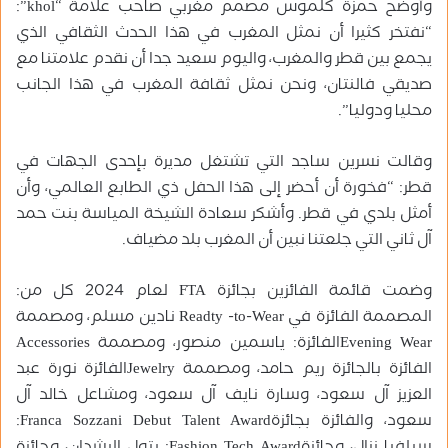
وأوضح حمزة كلموس مصمم مغربي صاحب علامة “khol”:
“نفتخر كثيرا أن نمثل المغرب في هذا الحدث الثقافي الذي
يجمع بين قطر والمغرب، واليوم سعيد جدا أن نقدم علامتنا مع
صديقي فالنتان، ونحن نمثل ثقافة المغرب في هذا الجانب
محليا ودوليا”.
وقالت نسرين ساجد التي تشتغل مديرة بإحدى الجهات في
قطر: “فخورة أن أحضر إلى هذا الحفل ذي الطابع العالمي، وأن
أمثل بلدي في قطر. وأشكر سعادة الشيخة المياسة بنت حمد
آل ثاني التي جلعتنا نبين أن المغرب بلد مضياف.
وضمت قائمة الفائزين بجائزة FTA لعام 2024 كل من:
المصممة الفائزة في Readty -to-Wear نادين مسلم، ومصممة
Evening Wearالفائزة: ياسمين منصور، ومصممة Accessories
الفائزة بالجائزة ريم حامد، ومصممة Jewelryالفائزة نورة عبد
العزيز آل سعود، وسارة نايف آل سعود، ومشاعل خالد آل
سعود، والفائزة بجائزةFranca Sozzani Debut Talent Award: