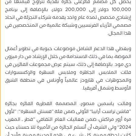
يحصل كل مصمم فائزعلى جائزة نقدية تتراوح قيمتها من
100,000 دولار إلى 200,000 دولار، بالإضافة إلى برنامج
إرشادي مخصص لمدة عام واحد يقدمه شركاء التجزئة في اتحاد
مصممي الأزياء الفرنسيين وشبكة عالمية من المتخصصين في
هذا المجال.
ويغطي هذا الدعم الشامل موضوعات حيوية في تطوير أعمال
الموضة، بما في ذلك الاستدامة من خلال الإرشاد من دار ميزون
دي مود. بالإضافة إلى ذلك، سيتم عرض مجموعات الفائزين في
فئات الملابس الجاهزة وملابس السهرة والإكسسوارات
والمجوهرات في هارودز عالمياً وأوناس في منطقة الشرق
الأوسط وشمال أفريقيا.
وقالت ياسمين منصور، المصممة القطرية الفائزة بجائزة
“فاشن تراست أرابيا” الأولى ضمن فئة “فستان السهرة”: “لأول
مرة أزور مراكش، ضمن فعاليات العام الثقافي “قطر ـ المغرب
2024” ولي الشرف أن أتسلم الجائزة من الأميرة للا حسناء حيث
كانت لحظة مميزة. كل شيء في هذه المدينة مميزة. وأريد أن