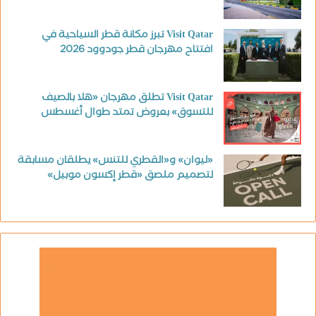
Visit Qatar تبرز مكانة قطر السياحية في
افتتاح مهرجان قطر جودوود 2026
Visit Qatar تطلق مهرجان «هلا بالصيف
للتسوق» بعروض تمتد طوال أغسطس
«ليوان» و«القطري للتنس» يطلقان مسابقة
لتصميم ملصق «قطر إكسون موبيل»