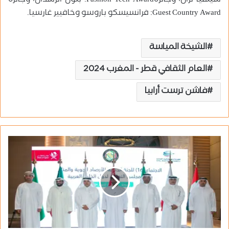
سيلفيا نزال، وجائزةFashion Tech Award: بتول الرشدان، وجائزة
Guest Country Award: فرانسيسكو باروسو وخافيير غارسيا.
الشيخة المياسة
العام الثقافي قطر - المغرب 2024
فاشن ترست أرابيا