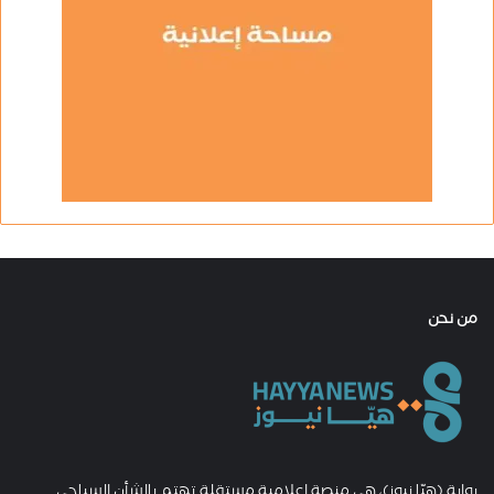
من نحن
بوابة (هيّا نيوز)، هي منصة إعلامية مستقلة تهتم بالشأن السياحي