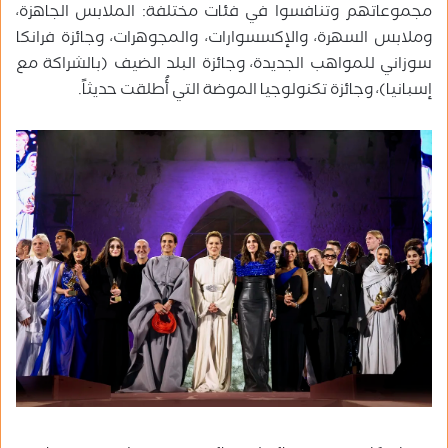
مجموعاتهم وتنافسوا في فئات مختلفة: الملابس الجاهزة،
وملابس السهرة، والإكسسوارات، والمجوهرات، وجائزة فرانكا
سوزاني للمواهب الجديدة، وجائزة البلد الضيف (بالشراكة مع
إسبانيا)، وجائزة تكنولوجيا الموضة التي أُطلقت حديثاً.