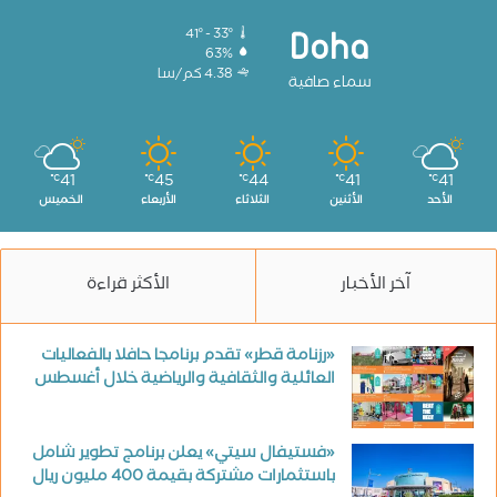
41º - 33º
Doha
63%
4.38 كم/سا
سماء صافية
41
45
44
41
41
℃
℃
℃
℃
℃
الأحد
الأثنين
الثلاثاء
الأربعاء
الخميس
آخر الأخبار
الأكثر قراءة
«رزنامة قطر» تقدم برنامجا حافلا بالفعاليات
العائلية والثقافية والرياضية خلال أغسطس
«فستيفال سيتي» يعلن برنامج تطوير شامل
باستثمارات مشتركة بقيمة 400 مليون ريال