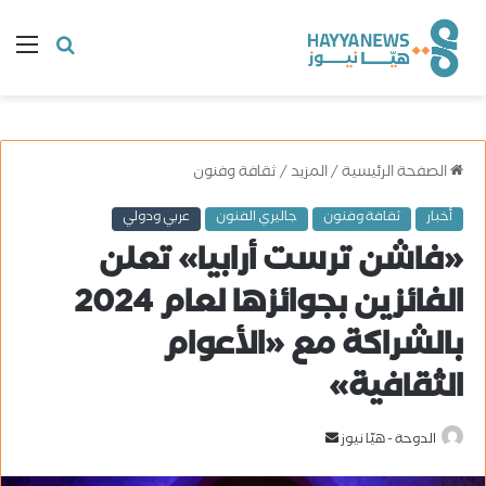
البحث
ال
عن
الصفحة الرئيسية
/
المزيد
/
ثقافة وفنون
أخبار
ثقافة وفنون
جاليري الفنون
عربي ودولي
«فاشن ترست أرابيا» تعلن
الفائزين بجوائزها لعام 2024
بالشراكة مع «الأعوام
الثقافية»
الدوحة - هيّا نيوز
أ
ر