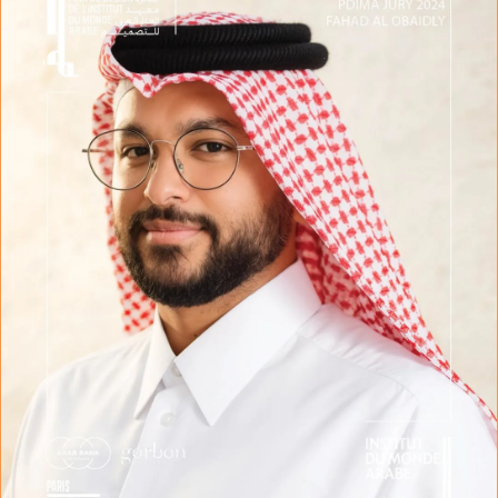
ب
ر
ي
د
ا
إ
ل
ك
ت
ر
و
ن
ي
ا