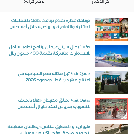
آخر الأخبار
الأكثر قراءة
«رزنامة قطر» تقدم برنامجا حافلا بالفعاليات
العائلية والثقافية والرياضية خلال أغسطس
«فستيفال سيتي» يعلن برنامج تطوير شامل
باستثمارات مشتركة بقيمة 400 مليون ريال
Visit Qatar تبرز مكانة قطر السياحية في
افتتاح مهرجان قطر جودوود 2026
Visit Qatar تطلق مهرجان «هلا بالصيف
للتسوق» بعروض تمتد طوال أغسطس
«ليوان» و«القطري للتنس» يطلقان مسابقة
لتصميم ملصق «قطر إكسون موبيل»