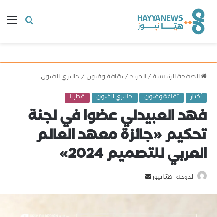
البحث
ال
عن
الصفحة الرئيسية
/
المزيد
/
ثقافة وفنون
/
جاليري الفنون
أخبار
ثقافة وفنون
جاليري الفنون
قطرنا
فهد العبيدلي عضوا في لجنة
تحكيم «جائزة معهد العالم
العربي للتصميم 2024»
الدوحة - هيّا نيوز
أ
ر
س
ل