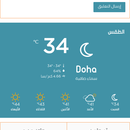
الطقس
34
℃
34º - 34º
Doha
64%
4.66 كم/سا
سماء صافية
44
43
41
41
34
℃
℃
℃
℃
℃
السبت
الأحد
الأثنين
الثلاثاء
الأربعاء