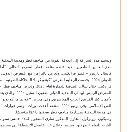
وتستند هذه الشراكة إلى العلاقة القوية بين متاحف قطر ومدينة البندقي
مدى العامين الماضيين، حيث تنظم متاحف قطر المعرض الحالي: “أطياف
الدولي 2024، وقدمت الرعاية لمعرض “كينغو كوما: المحاكاة الصوتي
فرانكيتي خلال بينالي البندقية للعما
المعرض الرئيس لبين
لأعمال كبار الفنانين العرب المعاصرين، وفي معرض “عوالم ماركو بول
الفن الإسلامي. وفي يونيو 2024، ستُعقد أحدث دورات 
في مدينة البندقية بمشاركة متاحف قطر بصفتها داعمًا مؤسسًا.
التاريخ باتفاق الطرفين. وسيتم الإعلان عن تفاصيل الأنشطة التي سينظمه