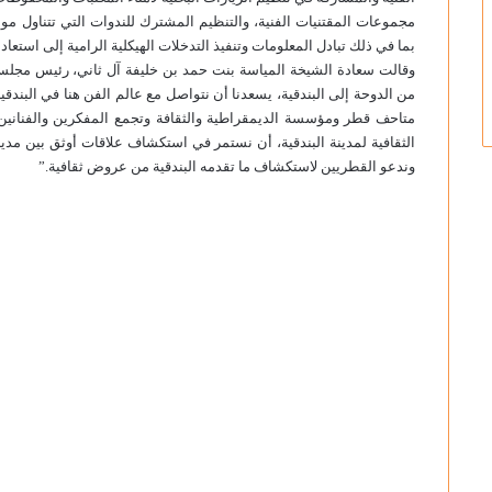
مجموعات المقتنيات الفنية، والتنظيم المشترك للندوات التي تتناول مواض
بما في ذلك تبادل المعلومات وتنفيذ التدخلات الهيكلية الرامية إلى استعاد
وقالت سعادة الشيخة المياسة بنت حمد بن خليفة آل ثاني، رئيس مجلس 
من الدوحة إلى البندقية، يسعدنا أن نتواصل مع عالم الفن هنا في البند
متاحف قطر ومؤسسة الديمقراطية والثقافة وتجمع المفكرين والفنانين وا
الثقافية لمدينة البندقية، أن نستمر في استكشاف علاقات أوثق بين مدينتي
وندعو القطريين لاستكشاف ما تقدمه البندقية من عروض ثقافية.”