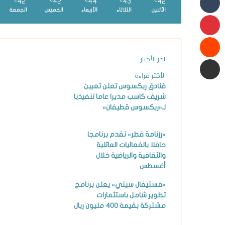
42
42
44
43
42
℃
℃
℃
℃
℃
الأثنين
الثلاثاء
الأربعاء
الخميس
الجمعة
بينتيريست
شارك عبر البريد الإلكتروني
آخر الأخبار
الأكثر قراءة
فنادق ريكسوس تعلن تعيين
شريف كاسب مديرا عاما تنفيذيا
لـ«ريكسوس قطيفان»
«رزنامة قطر» تقدم برنامجا
حافلا بالفعاليات العائلية
والثقافية والرياضية خلال
أغسطس
«فستيفال سيتي» يعلن برنامج
تطوير شامل باستثمارات
مشتركة بقيمة 400 مليون ريال