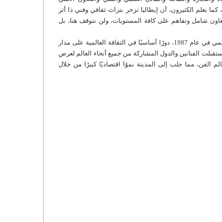
كما يعلم الكثيرون، أن إيطاليا تزخر بتراث ثقافي وفني ذا أثر
وتعاون شامل وتفاهم على كافة المستويات، ولن نتوقف هنا، بل
وقد جسّدت البندقية، التي تم إدراجها ضمن قائمة اليونسكو للتراث العالمي في عام 1987، دورًا أساسيًا في الثقافة العالمية على مدار
عام 1895، بينالي البندقية، حيث استقبلت الفنانين والدول المشاركة من جميع أنحاء العالم لعرض
الفن، مما جلب إلى المدينة نموًا اقتصاديًا كبيرًا من خلال