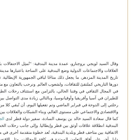
العلاقات والاجتماعات الدولية وضع البندقية على الساحة باعتبارها مدينة
تاريخ المدينة المزدهر، ما يجعل ذلك متاحًا لباقي الجمهورية الإيطالية. 
دورها التاريخي كملتقىً للثقافات، ولشعوب العالم. ونرحب بالتعاون مع 
في المجال الثقافي في وقتنا الحالي، بالتزامن مع استئناف رحلات الطير
للطيران في آسيا وأفريقيا وأوقيانوسيا، وبالتالي زيادة مدى التواصل بي
رحلتي إلى الدوحة في فبراير الماضي وتم تفعيلها اليوم، أن تُبقي كلا من
والاقتصادي والاجتماعي على مستوى العالم، وبناء الشبكات والعلاقات بين ا
كما قال سعادة السيد خالد بن يوسف السادة، سفير دولة قطر لدى
الج
البندقية انطلاقة علاقات أوثق بين قطر وإيطاليا. وإلى جانب رحلات الخ
الاتفاقية بين متاحف قطر وبلدية البندقية، تُعد خطوة متقدمة أخرى في مسي
دليل آخر على آفاق التعاون الممتدة في كافة المجالات، مثل الاقتصاد 