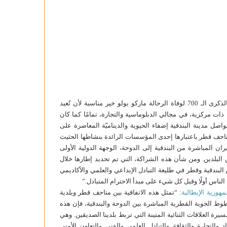
وقال السيد لويجي بروجنارو، عمدة مدينة البندقية: “تُمثِل الاحتفالات بالذكرى الـ 700 لوفاة الرحالة ماركو بولو خير مناسبة لأن تُعيد
 ذات مركزية، في مجالي الدبلوماسية والتجارة، تمامًا كما كان
تواصل مدينة البندقية إضفاء الحيوية والديناميّة المعاصرة على
متاحف قطر باعتبارها إحدى المؤسسات الرائدة بنشاطها الحثيث
ان المباشرة من البندقية إلى الدوحة، الوجهة الدولية الأولى
ن البلدين. ومن شأن هذه الشراكة، التي تم تحديد إطارها خلال
 البندقية وقطر في طليعة التبادل الإبداعي والعلمي والأكاديمي
لناس أولًا وقبل كل شيء على مبدأ الاحترام المتبادل.”
مهورية الإيطالية
: “تمثل هذه الاتفاقية بين متاحف قطر وبلدية
طوط الجوية القطرية المباشرة بين الدوحة والبندقية، فإن هذه
رة العلاقات الثنائية المتينة التي تربط بلدينا الصديقين. وهي
والتجارة والثقافة والتبادل العلمي والفني والتعاون الأمني