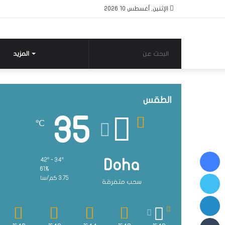
الإثنين, أغسطس 10 2026
البحث
المزيد
عن
الطقس
35
℃
فيسبوك
42º - 34º
Doha
61%
تويتر
3.75 كم/سا
سحب متفرقة
لينكدإن