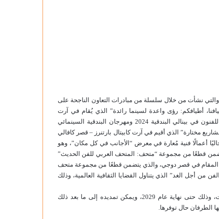
ة والتي نشأت من خلال سلسلة من مبادرات التعاون الناجحة على
نا، أطيافكم: رؤى واعدة لسينما رائدة” الذي يُقام في آرت
كابيتال بارتنرز – قصر فرانكيتي، ويُعرض بالتزامن مع المعرض الدولي للفنون في بينالي البندقية 2024 ومهرجان البندقية السينمائي
ة – مشاريع مختارة” الذي أقيم في آرت كابيتال بارتنرز – قصر كافالي
رة لعام 2023. وتُعرض متاحف قطر حاليًا أعمالًا فنية مُعارة في معرض “الأجانب في كل مكان”، وهو
الي البندقية الدولي للفنون الستين 2024، والذي يتضمن قطعًا من مجموعة “متحف: المتحف العربي للفن الحديث”
و” المقام في قصر دوجي، والذي يتضمن قطعًا من مجموعة متحف
مؤتمر حوارات “الفن من أجل الغد” الذي يتناول القضايا الثقافية العالمية، وذلك
وسيكون بروتوكول التعاون المذكور ساري المفعول لمدة خمس سنوات، وذلك حتى نهاية عام 2029، ويمكن تمديده إلى ما بعد ذلك
ا الطرفان حال توفرها.