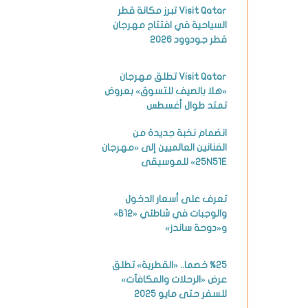
Visit Qatar تبرز مكانة قطر
السياحية في افتتاح مهرجان
قطر جودوود 2026
Visit Qatar تطلق مهرجان
«هلا بالصيف للتسوق» بعروض
تمتد طوال أغسطس
انضمام نخبة جديدة من
الفنانين العالميين إلى «مهرجان
25N51E» للموسيقى
تعرف على أسعار الدخول
والوجبات في شاطئي «B12»
و«دوحة ساندز»
%25 خصما.. «القطرية» تطلق
عرض «الرحلات والمكافآت»
للسفر حتى مايو 2025