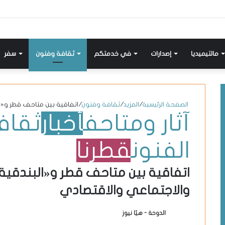
إضافة
مواضيع
تسجيل
X-
انستقرام
يوتيوب
فيسبوك
عمود
مشابهة
دخول
twitter
جانبي
مالتيميديا
إصدارات
في خدمتكم
ثقافة وفنون
سفر
الصفحة الرئيسية
/
المزيد
/
ثقافة وفنون
/
اتفاقية بين متاحف قطر و«ال
آثار ومتاحف
أخبار
ثقاف
الفنون
قطرنا
اتفاقية بين متاحف قطر و«البندقية» 
والاجتماعي والاقتصادي
الدوحة - هيّا نيوز
أ