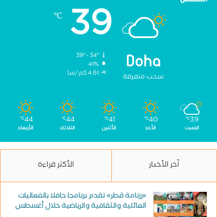
39
℃
39º - 34º
Doha
41%
4.61 كم/سا
سحب متفرقة
44
44
41
40
39
℃
℃
℃
℃
℃
السبت
الأحد
الأثنين
الثلاثاء
الأربعاء
آخر الأخبار
الأكثر قراءة
«رزنامة قطر» تقدم برنامجا حافلا بالفعاليات
العائلية والثقافية والرياضية خلال أغسطس