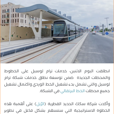
ب
ر
ي
د
ا
إ
ل
ك
ت
ر
و
انطلقت اليوم الاثنين، خدمات ترام لوسيل على الخطوط
ن
ي
والمحطات الجديدة ضمن توسعة نطاق خدمات شبكة ترام
ا
لوسيل والتي تشمل بدء تشغيل الخط الوردي واكتمال تشغيل
جميع محطات
الخط البرتقالي
في الشبكة.
وأكدت شركة سكك الحديد القطرية (
الرّيل
) على أهمية هذه
الخطوة الاستراتيجية التي ستسهم بشكل فاعل في تطوير