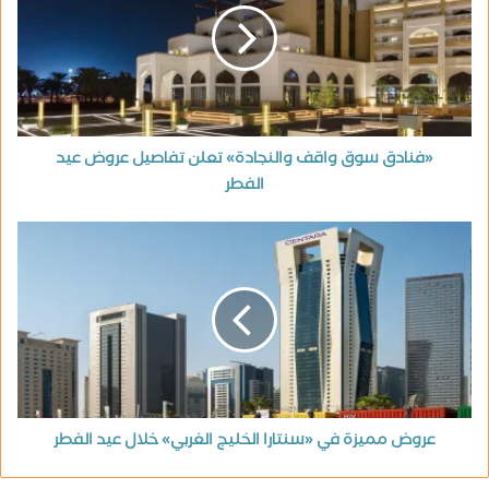
«فنادق سوق واقف والنجادة» تعلن تفاصيل عروض عيد
الفطر
عروض مميزة في «سنتارا الخليج الغربي» خلال عيد الفطر