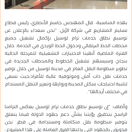
بهذه المناسبة، قال المهندس جاسم الأنصاري، رئيس قطاع
تسليم المشاريع في شركة الرّيل: “نحن سعداء بالإعلان عن
توسيع نطاق خدمات ترام لوسيل بإكمال تشغيل جميع
محطات الخط البرتقالي ودخول الخط الوردي في الخدمة. خلال
الفترة الماضية أنهينا الاختبارات التشغيلية للمرحلة الحالية
بنجاح، وسيسهم تشغيل الخطوط والمحطات الجديدة في
تطوير منظومة النقل العام في مدينة لوسيل من خلال توفير
خدمات نقل ذات آمان وموثوقية عالية للأفراد،حيث نسعى
لتلبية احتياجات سكان المدينة وزوارها، وتعزيز التنقل المستدام
في مختلف أرجائها”.
وأضاف: “إن توسيع نطاق خدمات ترام لوسيل يعكس التزامنا
الراسخ بتحقيق رؤيتنا بشأن دعم جهود الدولة فيما يتعلق
بتوفير منظومة نقل متكاملة ومستدامة في قطر. نحن
فخورون بالجهود التي بذلتها الفرق العاملة على هذا المشروع ،