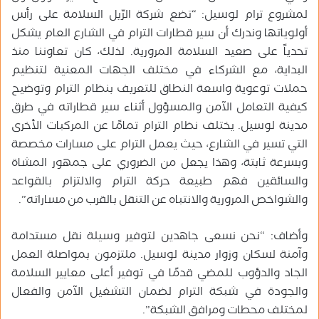
لمشروع ترام لوسيل: “تضع شركة الرّيل السلامة على رأس
أولوياتها وندرك أن سير قطارات الترام في الشارع العام يشكل
تحدياً على صعيد السلامة المرورية. لذلك، كان تعاوننا منذ
البداية، مع الشركاء في مختلف الجهات المعنية لتنظيم
حملات توعوية واسعة النطاق للتعريف بنظام الترام وتوضيح
كيفية التعامل الآمن والمسؤول أثناء سير قطاراته في طرق
مدينة لوسيل. يختلف نظام الترام تمامًا عن المركبات الأخرى
التي تسير في الشارع، حيث يعمل الترام على مسارات مخصصة
وبسرعة ثابتة، وهذا يجعل من الضروري على جمهور المشاة
والسائقين فهم طبيعة حركة الترام والالتزام بالقواعد
والشواخص المرورية والانتباه عن التنقل بالقرب من مساراته”.
وأضاف: “نحن نسعى جاهدين لتوفير وسيلة نقل مستدامة
وآمنة لسكان وزوار مدينة لوسيل. ملتزمون بمواصلة العمل
الجاد والدؤوب للمضي قدمًا في توفير أعلى معايير السلامة
والجودة في شبكة الترام لضمان التشغيل الآمن والفعال
لمختلف محطات ومرافق الشبكة”.