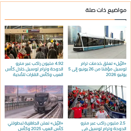
مواضيع ذات صلة
«الرّيل» تعلق خدمات ترام
4.92 مليون راكب عبر مترو
لوسيل مؤقتا من 26 يونيو إلى 5
الدوحة وترام لوسيل خلال كأس
يوليو 2026
العرب وكأس القارات للأندية
2.5 مليون راكب عبر مترو
«الرّيل» تعلن الجاهزية لبطولتي
الدوحة وترام لوسيل في
كأس العرب 2025 وكأس