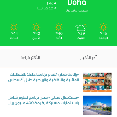
Doha
37%
3.2 كم/سا
سحب متفرقة
44
42
40
39
45
℃
℃
℃
℃
℃
الجمعة
السبت
الأحد
الأثنين
الثلاثاء
آخر الأخبار
الأكثر قراءة
«رزنامة قطر» تقدم برنامجا حافلا بالفعاليات
العائلية والثقافية والرياضية خلال أغسطس
«فستيفال سيتي» يعلن برنامج تطوير شامل
باستثمارات مشتركة بقيمة 400 مليون ريال