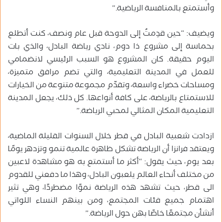
وأستمتع بالمنافسة الرياضية.”
ويضيف: “حين قدِمتُ إلى الدوحة قبل عام ونصف، كنت أتطلع
بحماسة إلى مشروع ذا دوم، نادي رياضة البادل، والذي بات
اليوم حقيقة. كان المشروع هو السبب الرئيسي لانضمامي
للعمل في المدينة التعليمية، والتي تضم مرافق متميزة،
ومساحات خضراء واسعة، وتقدّم مجموعة متنوعة من الخيارات
للاستمتاع بالرياضة، على كافة أنواعها. كل ذلك، يجعل المدينة
التعليمية المكان المثالي لمحبي الرياضة.”
ازدادت شعبية البادل في قطر خلال السنوات القليلة الماضية،
ويعتقد فرانزا أن الرياضة تشكل ظاهرة عالمية تنمو وتزدهر يومًا
بعد يوم، حيث يقول: “أكثر ما أستمتع به هو مشاهدة لاعبين
من مختلف أنحاء العالم يلعبون البادل، وهذا ما دفعني للقدوم
الى قطر، حيث تشهد هذه الرياضة نموًا مضطردًا، وهي تثير
اهتمام جميع فئات المجتمع، ومن بينهم النساء اللواتي
أنشأن مجتمعًا خاصًا بهن حول الرياضة.”