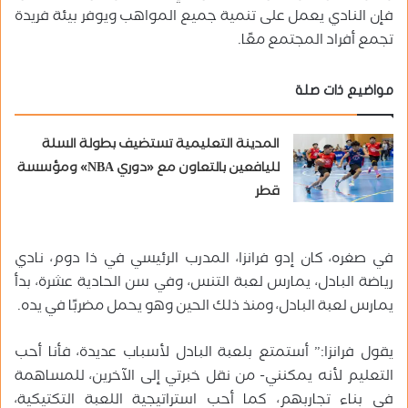
فإن النادي يعمل على تنمية جميع المواهب ويوفر بيئة فريدة
تجمع أفراد المجتمع معًا.
مواضيع ذات صلة
المدينة التعليمية تستضيف بطولة السلة
لليافعين بالتعاون مع «دوري NBA» ومؤسسة
قطر
في صغره، كان إدو فرانزا، المدرب الرئيسي في ذا دوم، نادي
رياضة البادل، يمارس لعبة التنس، وفي سن الحادية عشرة، بدأ
يمارس لعبة البادل، ومنذ ذلك الحين وهو يحمل مضربًا في يده.
يقول فرانزا:” أستمتع بلعبة البادل لأسباب عديدة، فأنا أحب
التعليم لأنه يمكنني- من نقل خبرتي إلى الآخرين، للمساهمة
في بناء تجاربهم، كما أحب استراتيجية اللعبة التكتيكية،