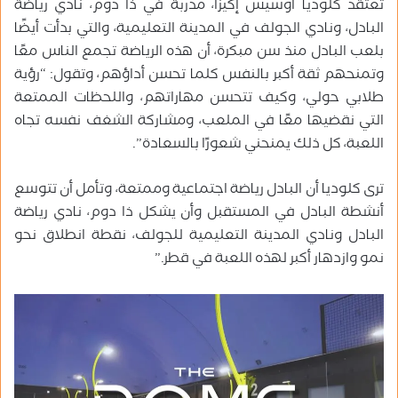
تعتقد كلوديا أوسيس إكيزا، مدربة في ذا دوم، نادي رياضة
البادل، ونادي الجولف في المدينة التعليمية، والتي بدأت أيضًا
بلعب البادل منذ سن مبكرة، أن هذه الرياضة تجمع الناس معًا
وتمنحهم ثقة أكبر بالنفس كلما تحسن أداؤهم، وتقول: “رؤية
طلابي حولي، وكيف تتحسن مهاراتهم، واللحظات الممتعة
التي نقضيها معًا في الملعب، ومشاركة الشغف نفسه تجاه
اللعبة، كل ذلك يمنحني شعورًا بالسعادة”.
ترى كلوديا أن البادل رياضة اجتماعية وممتعة، وتأمل أن تتوسع
أنشطة البادل في المستقبل وأن يشكل ذا دوم، نادي رياضة
البادل ونادي المدينة التعليمية للجولف، نقطة انطلاق نحو
نمو وازدهار أكبر لهذه اللعبة في قطر.”