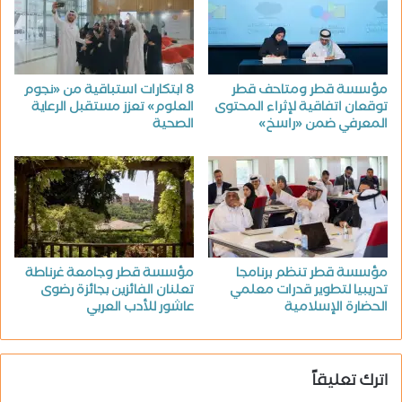
مؤسسة قطر ومتاحف قطر
8 ابتكارات استباقية من «نجوم
توقعان اتفاقية لإثراء المحتوى
العلوم» تعزز مستقبل الرعاية
المعرفي ضمن «راسخ»
الصحية
مؤسسة قطر تنظم برنامجا
مؤسسة قطر وجامعة غرناطة
تدريبيا لتطوير قدرات معلمي
تعلنان الفائزين بجائزة رضوى
الحضارة الإسلامية
عاشور للأدب العربي
اترك تعليقاً