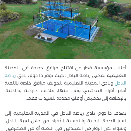
ب
ر
ي
د
ا
إ
ل
ك
ت
ر
أعلنت مؤسسة قطر عن افتتاح مرافق جديدة في المدينة
و
التعليمية لمحبي رياضة البادل، حيث يوفر
ذا دوم،
نادي
رياضة
ن
البادل
ونادي المدينة التعليمية للجولف مرافق خاصة باللعبة
ي
أمام أفراد المجتمع، ومن بينها، ملاعب خارجية وداخلية،
ا
بالإضافة إلى تخصيص أوقاتٍ محددة للسيدات فقط.
يهدف ذا دوم، نادي رياضة البادل في المدينة التعليمية، إلى
تعزيز الصحة البدنية والنفسية للأفراد من خلال لعبة البادل.
وسواء كان الزوار من المبتدئين في اللعبة أو من المحترفين،