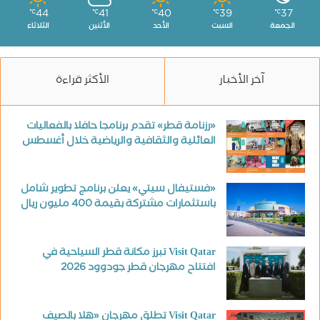
44
41
40
39
37
℃
℃
℃
℃
℃
الجمعة
السبت
الأحد
الأثنين
الثلاثاء
آخر الأخبار
الأكثر قراءة
«رزنامة قطر» تقدم برنامجا حافلا بالفعاليات
العائلية والثقافية والرياضية خلال أغسطس
«فستيفال سيتي» يعلن برنامج تطوير شامل
باستثمارات مشتركة بقيمة 400 مليون ريال
Visit Qatar تبرز مكانة قطر السياحية في
افتتاح مهرجان قطر جودوود 2026
Visit Qatar تطلق مهرجان «هلا بالصيف