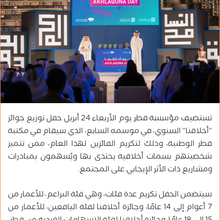
ر
ي
د
ا
إ
ل
ك
ت
ر
و
تستضيف مؤسسة قطر يوم الأربعاء 24 أبريل حفل توزيع جوائز
ن
ي
“أخلاقنا” السنوي، في موسمه السابع، الذي سيقام في مكتبة
ا
قطر الوطنية، وذلك لتكريم الفائزين لهذا العام، ممن تتميز
شخصيتهم بسمات أخلاقية يحتذى بها ويُسهمون بمبادرات
ومشاريع ذات الأثر الإيجابي على المجتمع.
سيتضمن الحفل تكريم عدة فئات، وهي فئة البراعم، للأعمار من
7 أعوام إلى 14 عامًا، وجائزة أخلاقنا لفئة اليافعين، للأعمار من