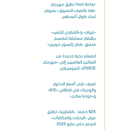
Visit Qatar تطلق مهرجان
«هلا بالصيف للتسوق» بعروض
تمتد طوال أغسطس
«ليوان» و«القطري للتنس»
يطلقان مسابقة لتصميم
ملصق «قطر إكسون موبيل»
انضمام نخبة جديدة من
الفنانين العالميين إلى «مهرجان
25N51E» للموسيقى
تعرف على أسعار الدخول
والوجبات في شاطئي «B12»
و«دوحة ساندز»
%25 خصما.. «القطرية» تطلق
عرض «الرحلات والمكافآت»
للسفر حتى مايو 2025