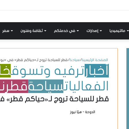
إضافة
مواضيع
تسجيل
X-
انستقرام
يوتيوب
فيسبوك
عمود
مشابهة
دخول
twitter
جانبي
مالتيميديا
إصدارات
في خدمتكم
ثقافة وفنون
سفر
الصفحة الرئيسية
/
سياحة
/
قطر للسياحة تروج لـ«حياكم قطر» في «بولي
أخبار
ترفيه وتسوق
خل
الفعاليات
سياحة
قطرنا
قطر للسياحة تروج لـ«حياكم قطر» في
الدوحة - هيّا نيوز
أ
ر
س