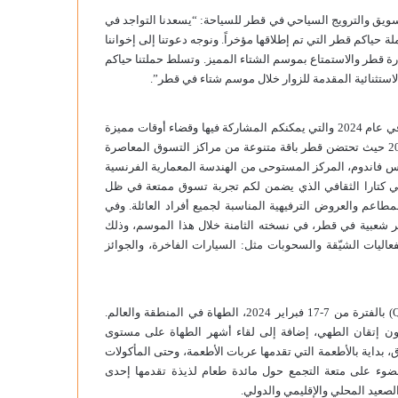
سويق والترويج السياحي في قطر للسياحة: “يسعدنا التواجد في
لة حياكم قطر التي تم إطلاقها مؤخراً. ونوجه دعوتنا إلى إخواننا
رة قطر والاستمتاع بموسم الشتاء المميز. وتسلط حملتنا حياكم
لاستثنائية المقدمة للزوار خلال موسم شتاء في قطر”.
ويتزامن انطلاق “حياكم قطر” مع تنظيم باقة من الفعاليات التي تنطلق في عام 2024 والتي يمكنكم المشاركة فيها وقضاء أوقات مميزة
بالفترة من 1 حتى 27 يناير 2024٫ حيث تحتضن قطر باقة متنوعة من مراكز التسوق المعاصرة
لاس فاندوم، المركز المستوحى من الهندسة المعمارية الفرنسية
ر 21 هاي ستريت الشهير في حي كتارا الثقافي الذي يضمن لكم تجربة تسوق ممتعة في ظل
اعم والعروض الترفيهية المناسبة لجميع أفراد العائلة. وفي
ر شعبية في قطر، في نسخته الثامنة خلال هذا الموسم، وذلك
 الفعاليات الشيّقة والسحوبات مثل: السيارات الفاخرة، والجوائز
كما ستجمع النسخة الثالثة عشر من مهرجان قطر الدولي للأغذية (QIFF) بالفترة من 7-17 فبراير 2024، الطهاة في المنطقة والعالم.
ون إتقان الطهي، إضافة إلى لقاء أشهر الطهاة على مستوى
، بداية بالأطعمة التي تقدمها عربات الأطعمة، وحتى المأكولات
لضوء على متعة التجمع حول مائدة طعام لذيذة تقدمها إحدى
لصعيد المحلي والإقليمي والدولي.