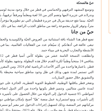
حيّ هالضحكة
وتوسع المشهد الترفيهي والحماسي في قطر من خلال وجود مدينة لوسيل ونت
وندرلاند في جزيرة المها وتضم أكثر من 50 لع
متراً، وتوفر للزوار مجموعة رائعة من مناطق الجذب الرائعة، بما في ذلك 36 لعبة مائية.
حيّ من جانا
تضع قطر هذا الشتاء باقة استثنائية من العروض الحيّة والكوميدية والحفل
تبقى عالقة في أذهانكم. إذ سيُقام عدد من الفعاليات العالمية، بما 
الأنشطة والتجارب البحرية في ميناء حمد.
يتنافس 24 منتخباً وطنياً لكرة القدم خلال هذه البطولة. وتشهد بط
قطر، باعتبارها واحدة م
التي تستمر لمدة شهر، وذلك في ظل وجود مناطق سياحية محيطة با
والتشويق خلال حضور المباريات.
وتفخر قطر بناقلتها الوطنية، الخطوط الجوية القطرية، الحائزة على جوا
لمدة عامين متتاليين. وتتميز قطر بكونها واحدة من أكثر الدول انفتاح
لمواطني 95 جنسية الدخول إلى الدولة من خلال الحصول على تأشي
إلى تأشيرات. ومع استمرارية عمل منصة “هيّا” أصبح بإمكان مواطني د
مركباتهم عبر المنصة، وذلك لتسهيل إجراءات الدخول عبر معبر أبو سمرة.
وقد رحبت دولة قطر بأربعة مل