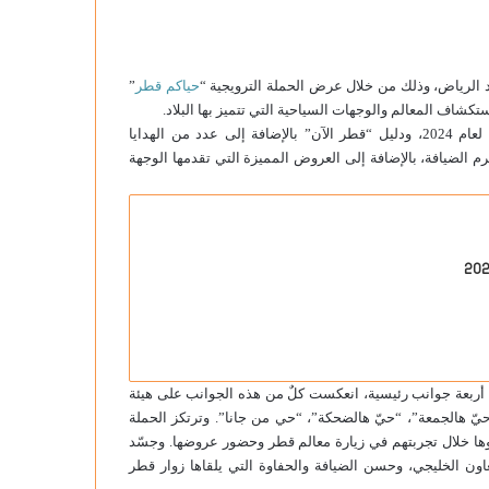
د الرياض، وذلك من خلال عرض الحملة الترويجية “
حياكم قطر
”
شاف المعالم والوجهات السياحية التي تتميز بها البلاد.
واستمتع زوار جناح قطر بالاطلاع على رزنامة قطر، المليئة بالفعاليات لعام 2024، ودليل “قطر الآن” بالإضافة إلى عدد من الهدايا
م الضيافة، بالإضافة إلى العروض المميزة التي تقدمها الوجهة
في نوفمبر 2023، لتسليط الضوء على أربعة جوانب رئيسية، انعكست كلٌ من هذه الجوانب على هيئة
يّ هالجمعة”، “حيّ هالضحكة”، “حي من جانا”. وترتكز الحملة
وها خلال تجربتهم في زيارة معالم قطر وحضور عروضها. وجسّد
اون الخليجي، وحسن الضيافة والحفاوة التي يلقاها زوار قطر