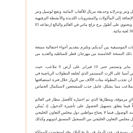
ر وندرلاند وحديقة مريال للألعاب المائية. وتقع لوسيل ونتر
بة ومعلماً ومرفقاً ترفيهياً، بالإضافة إلى المأكولات والمشروبات اللذيذة والأنشطة الترفيهية
الحيّة. بينما تقع حديقة مريال في جزيرة قطيفان التي تم تطويرها مؤخراً، وتحتوي على أطول برج تزلج مائي في العالم والبالغ ارتفاعه 85
ات الموسيقية بين أيديكم، وتلتزم بتقديم أجواء احتفالية ممتعة
في ذلك النسخة الخامسة من مهرجان قطر للمناطيد والعديد من
وانطلقت النسخة الثامنة عشر من بطولة كأس آسيا قطر في 12 يناير وتستمر حتى 10 فبراير على أرض 9 ملاعب، حيث
ولة كأس آسيا على الإرث المستمر الذي تُخلفه البطولات الرياضية في
ن أكبر الأحداث الرياضية لعام 2024. ومن المقرر أن تجذب البطولة مئات الآلاف من الزوار خلال فترة استضافتها
لملاعب مما يشكل عامل جذب للمشجعين لاستكمال الحماس
ئزٍ مرموقة، ومطارها الذي تم اختياره كأفضل مطار في العالم
اً فيما يتعلق بتسهيل الحصول على تأشيرة الدخول، إذ يُمكن
رة عند الوصول، فيما لا يحتاج مواطني دول مجلس التعاون الخليجي
ول مجلس التعاون الخليجي من التسجيل المسبق لذويهم وكذلك
ايين زائر خلال عام 2023، محققةً بذلك أعلى نسبة في عدد الزوار في تاريخ البلاد. وقد استحوذت المملكة