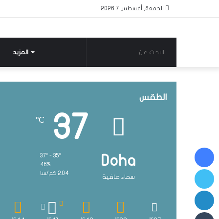
الجمعة, أغسطس 7 2026
البحث
المزيد
عن
الطقس
37
℃
فيسبوك
37º - 35º
Doha
46%
تويتر
2.04 كم/سا
سماء صافية
لينكدإن