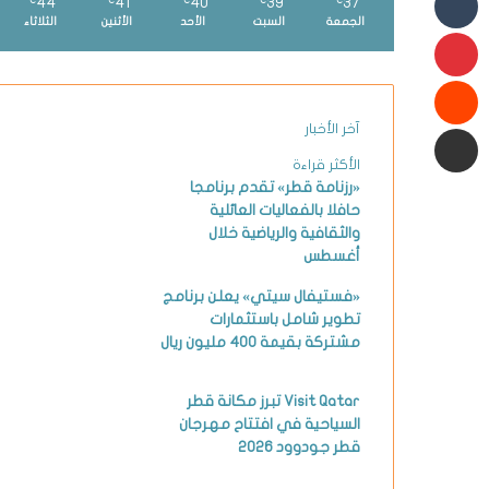
44
41
40
39
37
℃
℃
℃
℃
℃
الجمعة
السبت
الأحد
الأثنين
الثلاثاء
بينتيريست
شارك عبر البريد الإلكتروني
آخر الأخبار
الأكثر قراءة
«رزنامة قطر» تقدم برنامجا
حافلا بالفعاليات العائلية
والثقافية والرياضية خلال
أغسطس
«فستيفال سيتي» يعلن برنامج
تطوير شامل باستثمارات
مشتركة بقيمة 400 مليون ريال
Visit Qatar تبرز مكانة قطر
السياحية في افتتاح مهرجان
قطر جودوود 2026