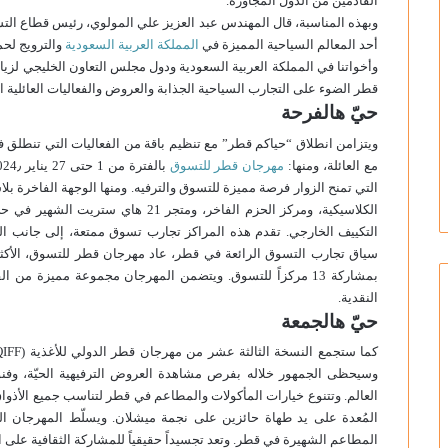
القادمين من الدول المجاورة.
وبهذه المناسبة، قال المهندس عبد العزيز علي المولوي، رئيس قطاع الت
أحد المعالم السياحية المميزة في
المملكة العربية السعودية
والترويج لحم
وأخواتنا في المملكة العربية السعودية ودول مجلس التعاون الخليجي لزيا
قطر الضوء على التجارب السياحية الجذابة والعروض والفعاليات العائلية ا
حيّ هالفرحة
مع العائلة، ومنها:
مهرجان قطر للتسوق
التي تمنح الزوار فرصة مميزة للتسوق والترفيه. ومنها الوجهة الفاخرة ب
الكلاسيكية، ومركز الحزم الفاخر، ومتج
التكييف الخارجي. تقدم هذه المراكز تجارب تسوق ممتعة، إلى جانب المط
سياق تجارب التسوق الرائعة في قطر، عاد مهرجان قطر للتسوق، الأكث
بمشاركة 13 مركزاً للتسوق. ويتضمن المهرجان مجموعة مميزة من
النقدية.
حيّ هالجمعة
وسيحظى الجمهور خلاله بفرص مشاهدة العروض الترفيهية الحيّة، وفن
العالم. وتتنوع خيارات المأكولات والمطاعم في قطر لتناسب جميع الأذواق
المُعدة على يد طهاة حائزين على نجمة ميشلان. ويسلّط المهرجان ا
المطاعم الشهيرة في قطر. وتعد تجسيداً حقيقياً للمشاركة الثقافية على ا