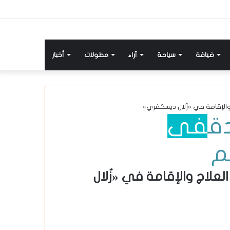
ضيافة
سياحة
آراء
مطولات
أخبار
ق
في
م
 يقدم خصما 25% على العلاج والإقامة في «زُلال