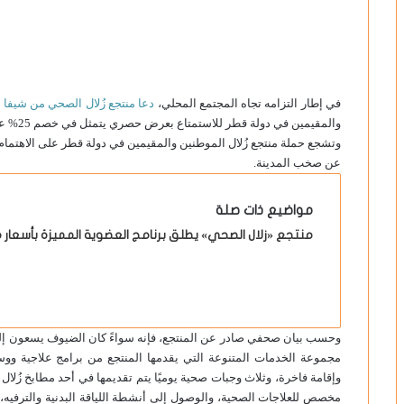
في إطار التزامه تجاه المجتمع المحلي،
دعا منتجع زُلال الصحي من شيفا 
والمقيمين في دولة قطر للاستمتاع بعرض حصري يتمثل في خصم 25% على البرامج العلاجية والإقامة في زُلال ديسكفري.
وتشجع حملة منتجع زُلال الموطنين والمقيمين في دولة قطر على الاهتمام
عن صخب المدينة.
مواضيع ذات صلة
منتجع «زلال الصحي» يطلق برنامج العضوية المميزة بأسعار من 9 آلاف ريال ش
وحسب بيان صحفي صادر عن المنتجع، فإنه سواءً كان الضيوف يسعون إلى
مجموعة الخدمات المتنوعة التي يقدمها المنتجع من برامج علاجية و
وإقامة فاخرة، وثلاث وجبات صحية يوميًا يتم تقديمها في أحد مطابخ زُلال
مخصص للعلاجات الصحية، والوصول إلى أنشطة اللياقة البدنية والترفيه،