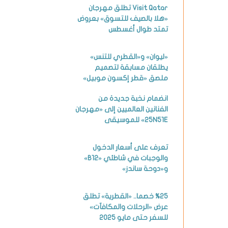
Visit Qatar تطلق مهرجان
«هلا بالصيف للتسوق» بعروض
تمتد طوال أغسطس
«ليوان» و«القطري للتنس»
يطلقان مسابقة لتصميم
ملصق «قطر إكسون موبيل»
انضمام نخبة جديدة من
الفنانين العالميين إلى «مهرجان
25N51E» للموسيقى
تعرف على أسعار الدخول
والوجبات في شاطئي «B12»
و«دوحة ساندز»
%25 خصما.. «القطرية» تطلق
عرض «الرحلات والمكافآت»
للسفر حتى مايو 2025