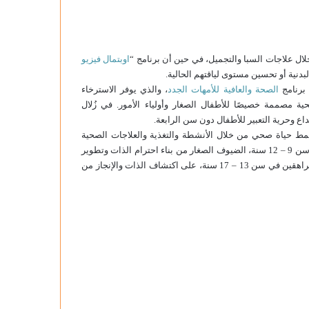
ال علاجات السبا والتجميل، في حين أن برنامج “
اوبتمال فيزيو
لبدنية أو تحسين مستوى لياقتهم الحالية.
 برنامج
الصحة والعافية للأمهات الجدد
، والذي يوفر الاسترخاء
ية مصممة خصيصًا للأطفال الصغار وأولياء الأمور. في زُلال
داع وحرية التعبير للأطفال دون سن الرابعة.
سن 4 – 8 سنوات نمط حياة صحي من خلال الأنشطة والتغذية والعلاجات الصحية
، المصمم للأطفال في سن 9 – 12 سنة، الضيوف الصغار من بناء احترام الذات وتطوير
، الذي يستهدف المراهقين في سن 13 – 17 سنة، على اكتشاف الذات والإنجاز من