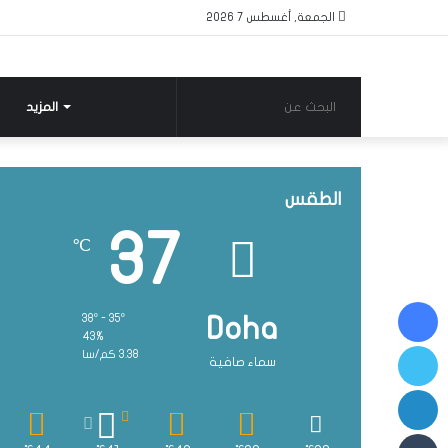
الجمعة, أغسطس 7 2026
البحث
المزيد
عن
الطقس
37
℃
فيسبوك
38º - 35º
Doha
43%
تويتر
3.38 كم/سا
سماء صافية
لينكدإن