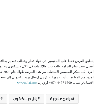
أفضل سعر متاح للبرامج والعلاجات والإقامات في زُلال ديسكفري ولا
أخرى. كما يمكن للمقيمين الاستفادة من هذه الفرصة طوال عام 2024 حيث ينتهي العرض في 31 ديسمبر 2024.
لمزيد من المعلومات أو الحجوزات، يُرجى إرسال بريد إلكتروني إلى منت
الاتصال/واتساب 6500 4477 974 + أو زيارة
www.zulal.com
برامج علاجية
زُلال ديسكفري