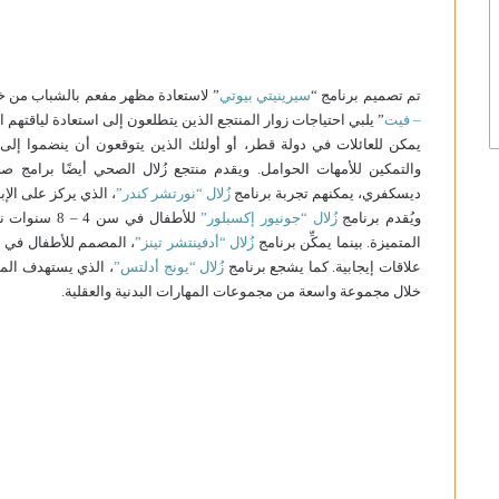
تم تصميم برنامج “
سيرينيتي بيوتي
” لاستعادة مظهر مفعم بالشباب من خل
– فيت
” يلبي احتياجات زوار المنتجع الذين يتطلعون إلى استعادة لياقتهم ا
يمكن للعائلات في دولة قطر، أو أولئك الذين يتوقعون أن ينضموا إلى
والتمكين للأمهات الحوامل. ويقدم منتجع زُلال الصحي أيضًا برامج صح
ديسكفري، يمكنهم تجربة برنامج
زُلال “نورتشر كندر”
، الذي يركز على الإب
ويُقدم برنامج
زُلال “جونيور إكسبلور”
للأطفال في 
المتميزة. بينما يمكِّن برنامج
زُلال “أدفينتشر تينز”
علاقات إيجابية. كما يشجع برنامج
زُلال “يونج أدلتس”
خلال مجموعة واسعة من مجموعات المهارات البدنية والعقلية.