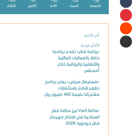
44
41
40
39
38
℃
℃
℃
℃
℃
الجمعة
السبت
الأحد
الأثنين
الثلاثاء
بينتيريست
شارك عبر البريد الإلكتروني
آخر الأخبار
الأكثر قراءة
«رزنامة قطر» تقدم برنامجا
حافلا بالفعاليات العائلية
والثقافية والرياضية خلال
أغسطس
«فستيفال سيتي» يعلن برنامج
تطوير شامل باستثمارات
مشتركة بقيمة 400 مليون ريال
Visit Qatar تبرز مكانة قطر
السياحية في افتتاح مهرجان
قطر جودوود 2026