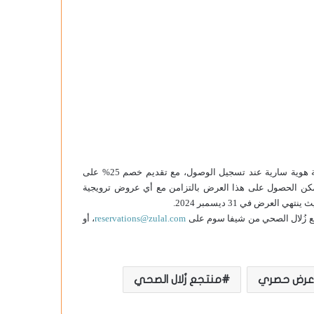
ينطبق العرض فقط على المقيمين في دولة قطر ويتطلب تقديم بطاقة هوية سارية عند تسجيل الوصول، مع تقديم خصم 25% على
 يمكن الحصول على هذا العرض بالتزامن مع أي عروض ترويجية
جع زُلال الصحي من شيفا سوم على
reservations@zulal.com
، أو
عرض حصري
منتجع زُلال الصحي