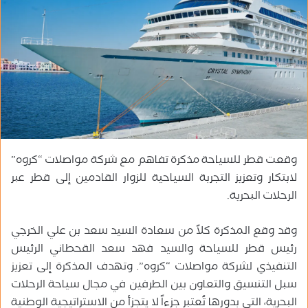
ب
ر
ي
د
ا
إ
ل
ك
ت
ر
وقعت قطر للسياحة مذكرة تفاهم مع شركة مواصلات “كروه”
و
لابتكار وتعزيز التجربة السياحية للزوار القادمين إلى قطر عبر
ن
الرحلات البحرية.
ي
ا
وقد وقع المذكرة كلاً من سعادة السيد سعد بن علي الخرجي
رئيس قطر للسياحة والسيد فهد سعد القحطاني الرئيس
التنفيذي لشركة مواصلات “كروه”. وتهدف المذكرة إلى تعزيز
سبل التنسيق والتعاون بين الطرفين في مجال سياحة الرحلات
البحرية، التي بدورها تُعتبر جزءاً لا يتجزأ من الاستراتيجية الوطنية