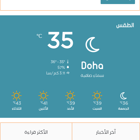
الطقس
35
℃
36º - 35º
Doha
57%
3.11 كم/سا
سماء صافية
43
41
39
39
36
℃
℃
℃
℃
℃
الجمعة
السبت
الأحد
الأثنين
الثلاثاء
آخر الأخبار
الأكثر قراءة