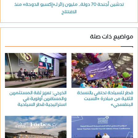
تدشين أجنحة 70 دولة.. مليون زائر لـ«إكسبو الدوحة» منذ
الافتتاح
مواضيع ذات صلة
قطر للسياحة تحتفي بالنسخة
الخرجي: تعزيز ثقة المستثمرين
الثانية من مبادرة «السبت
والمسافرين أولوية في
البنفسجي»
استراتيجية قطر السياحية