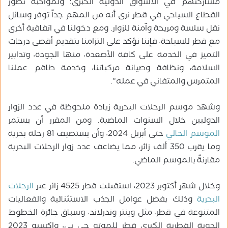
مشاركتهم في الأسواق الدولية الكبرى؛ ولمواكبة تطور
القطاع السياحي في قطر نرى أنه من المهم جداً توفر وسائل
نقل سلسة ومريحة وآمنة للزوار. ومع دخولنا في اتفاقية أخرى
مع قطر للسياحة، فإننا نؤكد على التزامنا بتقديم أقصى درجات
التميز في الخدمة على كافة الأصعدة، منها الجودة، وتدابير
السلامة، ونظافة وصيانة مركباتنا، وخدمة طاقم عملنا
المتمرس والمتفاني في عمله”.
وشهد موسم الرحلات البحرية زيادة ملحوظة في عدد الزوار
الدوليين خلال السنوات الماضية. ومن المقرر أن يستمر
الموسم الحالي
حتى أبريل 2024، وأن يستضيف 81 رحلة بحرية
وما يقرب 350 ألف زائر، مما يضاعف عدد زوار الرحلات البحرية
مقارنةً بالموسم الماضي.
وخلال شهر أكتوبر 2023، استقبلت قطر 4525 زائر عبر
الرحلات
البحرية
وذلك بفضل عوامل الجذب الاستثنائية والفعاليات
المتنوعة في قطر، مثل وينتر وندرلاند، وسباق جائزة الخطوط
الجوية القطرية الكبرى قطر للموتو جي بي، وإكسبو 2023