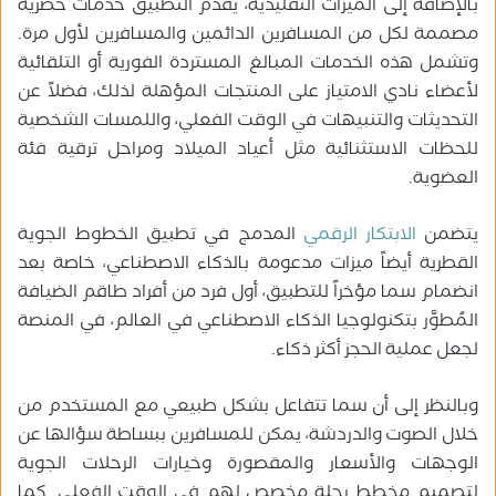
بالإضافة إلى الميزات التقليدية، يقدم التطبيق خدمات حصرية
مصممة لكل من المسافرين الدائمين والمسافرين لأول مرة.
وتشمل هذه الخدمات المبالغ المستردة الفورية أو التلقائية
لأعضاء نادي الامتياز على المنتجات المؤهلة لذلك، فضلاً عن
التحديثات والتنبيهات في الوقت الفعلي، واللمسات الشخصية
للحظات الاستثنائية مثل أعياد الميلاد ومراحل ترقية فئة
العضوية.
يتضمن
الابتكار الرقمي
المدمج في تطبيق الخطوط الجوية
القطرية أيضاً ميزات مدعومة بالذكاء الاصطناعي، خاصة بعد
انضمام سما مؤخراً للتطبيق، أول فرد من أفراد طاقم الضيافة
المُطوَّر بتكنولوجيا الذكاء الاصطناعي في العالم، في المنصة
لجعل عملية الحجز أكثر ذكاء.
وبالنظر إلى أن سما تتفاعل بشكل طبيعي مع المستخدم من
خلال الصوت والدردشة، يمكن للمسافرين ببساطة سؤالها عن
الوجهات والأسعار والمقصورة وخيارات الرحلات الجوية
لتصميم مخطط رحلة مخصص لهم في الوقت الفعلي. كما