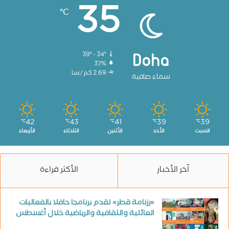
35
℃
39º - 34º
Doha
37%
2.69 كم/سا
سماء صافية
42
43
41
39
39
℃
℃
℃
℃
℃
السبت
الأحد
الأثنين
الثلاثاء
الأربعاء
آخر الأخبار
الأكثر قراءة
«رزنامة قطر» تقدم برنامجا حافلا بالفعاليات
العائلية والثقافية والرياضية خلال أغسطس