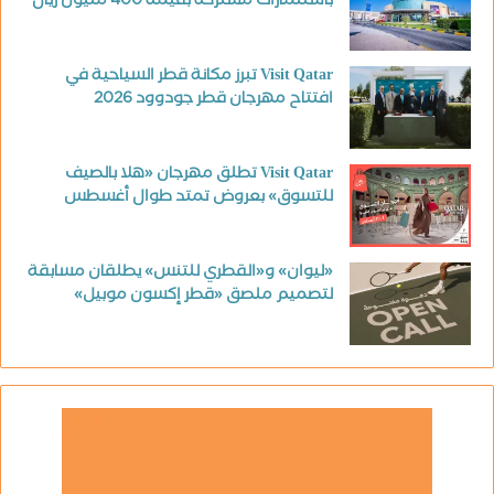
باستثمارات مشتركة بقيمة 400 مليون ريال
Visit Qatar تبرز مكانة قطر السياحية في
افتتاح مهرجان قطر جودوود 2026
Visit Qatar تطلق مهرجان «هلا بالصيف
للتسوق» بعروض تمتد طوال أغسطس
«ليوان» و«القطري للتنس» يطلقان مسابقة
لتصميم ملصق «قطر إكسون موبيل»