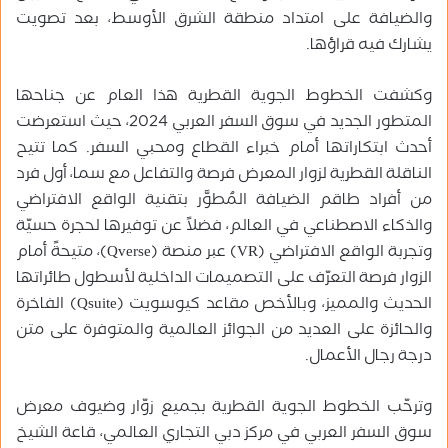
والضيافة على امتداد منطقة الشرق الأوسط، بعد تصويت
يشارك فيه قراؤها.
وكشفت الخطوط الجوية القطرية هذا العام عن جناحها
المتطور الجديد في سوق السفر العربي 2024، حيث استعرضت
أحدث ابتكاراتها أمام خبراء القطاع ومحبي السفر. كما تتيح
الناقلة القطرية لزوار المعرض فرصة والتفاعل مع سما، أول فرد
من أفراد طاقم الضيافة المُطوَّر بتقنية الواقع الافتراضي
والذكاء الاصطناعي في العالم، فضلاً عن توفيرها لحجرة حسيّة
وتجربة الواقع الافتراضي (VR) عبر منصة (Qverse)، متيحةً أمام
الزوار فرصة التعرّف على التصميمات الداخلية لأسطول طائراتها
الحديث والمميز، وبالأخص مقاعد كيوسويت (Qsuite) الفاخرة
والحائزة على العديد من الجوائز العالمية والمتوفرة على متن
درجة رجال الأعمال.
وترحّب الخطوط الجوية القطرية بجميع زوّار وضيوف معرض
سوق السفر العربي في مركز دبي التجاري العالمي، قاعة الشيخ