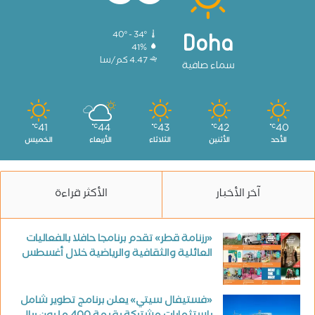
40º - 34º
Doha
41%
4.47 كم/سا
سماء صافية
41
44
43
42
40
℃
℃
℃
℃
℃
الأحد
الأثنين
الثلاثاء
الأربعاء
الخميس
آخر الأخبار
الأكثر قراءة
«رزنامة قطر» تقدم برنامجا حافلا بالفعاليات
العائلية والثقافية والرياضية خلال أغسطس
«فستيفال سيتي» يعلن برنامج تطوير شامل