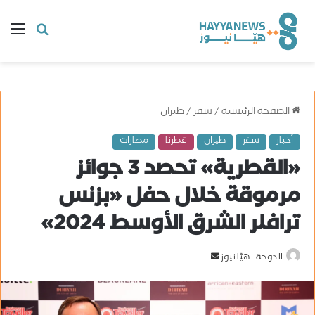
البحث
ال
عن
الصفحة الرئيسية
/
سفر
/
طيران
أخبار
سفر
طيران
قطرنا
مطارات
«القطرية» تحصد 3 جوائز
مرموقة خلال حفل «بزنس
ترافلر الشرق الأوسط 2024»
الدوحة - هيّا نيوز
أ
ر
س
ل