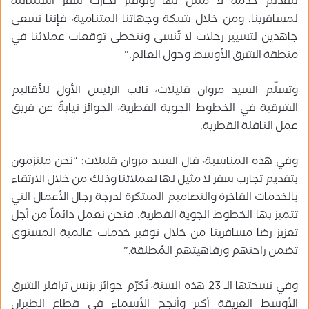
لتقديم خدمة لا مثيل لها وتوفير تجارب سفر استثنائية
لمسافرينا. ومن خلال شبكة وجهاتنا المتنامية، فإننا نسعى
جاهدين لتسيير رحلات لا تُنسى وتتخطى توقعات عملائنا في
منطقة الشرق الأوسط وحول العالم.”
وتسلّم السيد مروان قليلات، نائب الرئيس الأول للأقاليم
الشرقية في الخطوط الجوية القطرية، الجوائز نيابةً عن فريق
عمل الناقلة القطرية.
وفي هذه المناسبة، قال السيد مروان قليلات: “نحن ملتزمون
بتقديم تجارب سفر لا مثيل لها لعملائنا وذلك من خلال الارتقاء
بالخدمات الفاخرة والتصاميم المبتكرة لدرجة رجال الأعمال التي
تتميز بها الخطوط الجوية القطرية. فنحن نعمل دائماً من أجل
تعزيز رضا مسافرينا من خلال توفير خدمات عالمية المستوى
تضمن راحتهم ورفاهيتهم المُطلقة.”
وفي نسختها الـ 23 هذه السنة، تُكرّم جوائز بزنس ترافلر الشرق
الأوسط العريقة أكبر وأنجح الأسماء في قطاع الطيران