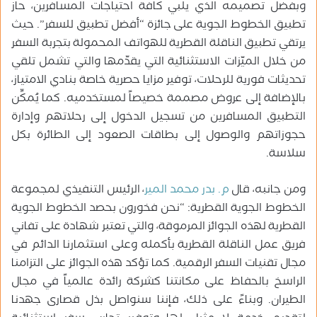
وبفضل تصميمه الذي يلبي كافة احتياجات المسافرين، حاز
تطبيق الخطوط الجوية على جائزة “أفضل تطبيق للسفر”. حيث
يرتقي تطبيق الناقلة القطرية للهواتف المحمولة بتجربة السفر
من خلال الميّزات الاستثنائية التي يقدّمها والتي تشمل تلقي
تحديثات فورية للرحلات، توفير مزايا حصرية خاصة بنادي الامتياز،
بالإضافة إلى عروض مصممة خصيصاً لمستخدميه. كما يُمكِّن
التطبيق المسافرين من تسجيل الدخول إلى رحلاتهم وإدارة
حجوزاتهم والوصول إلى بطاقات الصعود إلى الطائرة بكل
سلاسة.
ومن جانبه، قال
م. بدر محمد المير
، الرئيس التنفيذي لمجموعة
الخطوط الجوية القطرية: “نحن فخورون بحصد الخطوط الجوية
القطرية لهذه الجوائز المرموقة، والتي تعتبر شهادة على تفاني
فريق عمل الناقلة القطرية بأكمله وعلى استثمارنا الدائم في
مجال تقنيات السفر الرقمية. كما تؤكد هذه الجوائز على التزامنا
الراسخ بالحفاظ على مكانتنا كشركة رائدة عالمياً في مجال
الطيران. وبناءً على ذلك، فإننا سنواصل بذل قصارى جهدنا