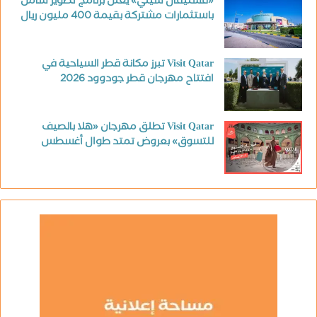
«فستيفال سيتي» يعلن برنامج تطوير شامل
باستثمارات مشتركة بقيمة 400 مليون ريال
Visit Qatar تبرز مكانة قطر السياحية في
افتتاح مهرجان قطر جودوود 2026
Visit Qatar تطلق مهرجان «هلا بالصيف
للتسوق» بعروض تمتد طوال أغسطس