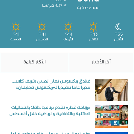
59%
4.37 كم/سا
سماء صافية
41
41
44
43
35
℃
℃
℃
℃
℃
الأثنين
الثلاثاء
الأربعاء
الخميس
الجمعة
آخر الأخبار
الأكثر قراءة
فنادق ريكسوس تعلن تعيين شريف كاسب
مديرا عاما تنفيذيا لـ«ريكسوس قطيفان»
«رزنامة قطر» تقدم برنامجا حافلا بالفعاليات
العائلية والثقافية والرياضية خلال أغسطس