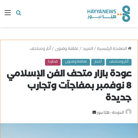
البحث
ال
عن
الصفحة الرئيسية
/
المزيد
/
ثقافة وفنون
/
آثار ومتاحف
آثار ومتاحف
أخبار
ثقافة وفنون
قطرنا
عودة بازار متحف الفن الإسلامي
8 نوفمبر بمفاجآت وتجارب
جديدة
الدوحة - هيّا نيوز
أ
ر
س
ل