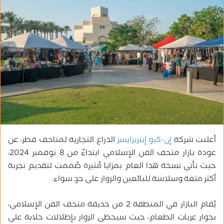
ب
ر
ي
د
ا
إ
ل
ك
ت
ر
و
أعلنت شركة
إن-كيو إنتربرايسز
الذراع التجارية لمتاحف قطر، عن
ن
ي
عودة بازار متحف الفن الإسلامي ابتداءً من 8 نوفمبر 2024،
ا
حيث تأتي نسخة هذا العام بمزايا مُثيرة صُممت لتقديم تجربة
أكثر متعة وسلاسة للبائعين والزوار على حدٍ سواء.
يُقام البازار في المنطقة 2 من حديقة متحف الفن الإسلامي،
بجوار عربات الطعام، حيث سيحظى الزوار بإطلالات خلابة على