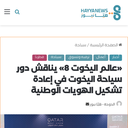
البحث
ال
عن
الصفحة الرئيسية
/
سياحة
أخبار
أعمال
ترفيه وتسوق
سياحة
قطرنا
«عالم اليخوت 8» يناقش دور
سياحة اليخوت في إعادة
تشكيل الهويات الوطنية
الدوحة - هيّا نيوز
أ
ر
س
ل