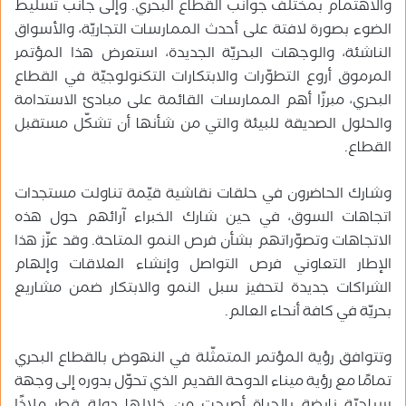
والاهتمام بمختلف جوانب القطاع البحري. وإلى جانب تسليط
الضوء بصورة لافتة على أحدث الممارسات التجاريّة، والأسواق
الناشئة، والوجهات البحريّة الجديدة، استعرض هذا المؤتمر
المرموق أروع التطوّرات والابتكارات التكنولوجيّة في القطاع
البحري، مبرزًا أهم الممارسات القائمة على مبادئ الاستدامة
والحلول الصديقة للبيئة والتي من شأنها أن تشكّل مستقبل
القطاع.
وشارك الحاضرون في حلقات نقاشية قيّمة تناولت مستجدات
اتجاهات السوق، في حين شارك الخبراء آرائهم حول هذه
الاتجاهات وتصوّراتهم بشأن فرص النمو المتاحة. وقد عزّز هذا
الإطار التعاوني فرص التواصل وإنشاء العلاقات وإلهام
الشراكات جديدة لتحفيز سبل النمو والابتكار ضمن مشاريع
بحريّة في كافة أنحاء العالم.
وتتوافق رؤية المؤتمر المتمثّلة في النهوض بالقطاع البحري
تمامًا مع رؤية ميناء الدوحة القديم الذي تحوّل بدوره إلى وجهة