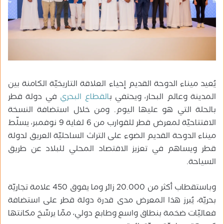
يُعيد ميناء الدوحة القديم إحياء العلاقة التاريخيّة الكامنة بين
المدينة وعالم البحار، ويحتفي ب
القطاع البحري
في دولة قطر
بالحلة التي هو عليها اليوم. ومن خلال استضافة النسخة
الافتتاحيّة لمعرض قطر للقوارب من 6 لغاية 9 نوفمبر، يسلّط
ميناء الدوحة القديم الضوء على التراث الساحليّة العريق لدولة
قطر ويساهم في تعزيز الاقتصاد المحلي للبلاد عن طريق
السياحة.
وباستقطاب أكثر من 20.000 زائر وما يفوق 450 علامة تجاريّة
بحريّة، يُبرز هذا المعرض مدى قدرة دولة قطر على استضافة
فعاليّات ضخمة بنطاق واسع وطابع دولي، ممّا يرسّخ مكانتها