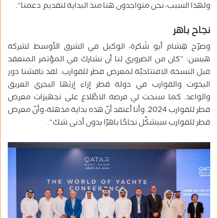
ولهذا السبب، نحن متواجدون هنا منذ البداية لتقديم دعمنا”.
نجاح باهر
وصرّح هِشام أبو شَكرة، الوكيل في الشرق الأوسط لشركة
هيسن: “كان من الضروري لنا أن نشارك في المؤتمر المنعقد
قبل النسخة الافتتاحيّة لمعرض قطر للقوارب. لقد ناقشنا دور
اليخوت والقوارب في دولة قطر إزاء إرثها البحري العريق
والواعد. كما سنحت لي فرصة الاطّلاع على تجهيزات معرض
قطر للقوارب 2024. وأنا أعتقد أنّ هذه بداية مذهلة، وأنّ معرض
قطر للقوارب سيشكّل نجاحًا باهرًا بدون أدنى شك”.