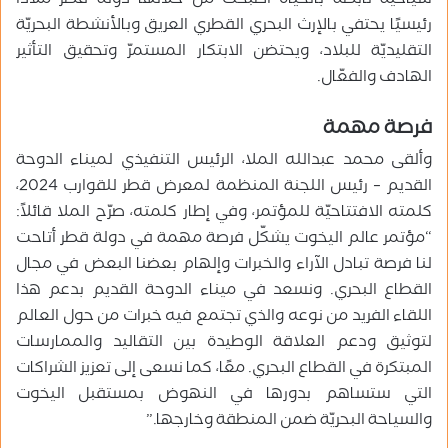
سياحيّة نابضة بالحياة أصبحت من خلالها دولة قطر ملاذًا
رئيسيًا يحتفي بالإرث البحري القطري العريق وبالأنشطة البحريّة
التقليديّة للبلاد، ويحتضن الابتكار المستمرّ وتحقيق التأثير
الهادف والفعّال.
فرصة مهمة
وألقى محمد عبدالله الملا، الرئيس التنفيذي لميناء الدوحة
القديم – رئيس اللجنة المنظمة لمعرض قطر للقوارب 2024،
كلمته الافتتاحيّة للمؤتمر، وفي إطار كلمته، صرّح الملا قائلاً:
“مؤتمر عالم اليخوت يشكّل فرصة مهمة في دولة قطر أتاحت
لنا فرصة تبادل الآراء والخبرات وإلهام بعضنا البعض في مجال
القطاع البحري. ونسعد في ميناء الدوحة القديم بدعم هذا
اللقاء الفريد من نوعه والذي تجتمع فيه خبرات من حول العالم
لتوثيق ودعم العلاقة الوطيدة بين التقاليد والممارسات
المبتكرة في القطاع البحري. معًا، كما نسعى إلى تعزيز الشراكات
التي ستساهم بدورها في النهوض بمستقبل اليخوت
والسياحة البحريّة ضمن المنطقة وخارجها.”