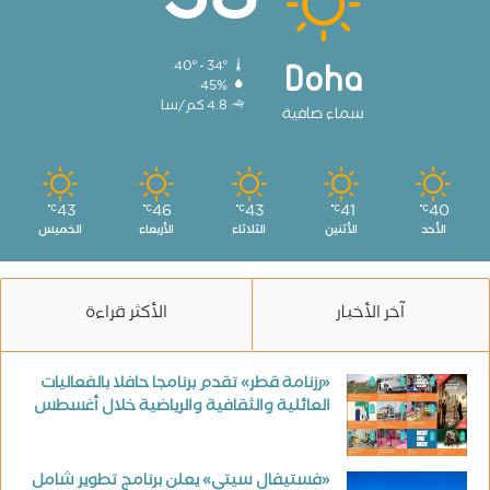
38
40º - 34º
Doha
45%
4.8 كم/سا
سماء صافية
43
46
43
41
40
℃
℃
℃
℃
℃
الأحد
الأثنين
الثلاثاء
الأربعاء
الخميس
آخر الأخبار
الأكثر قراءة
«رزنامة قطر» تقدم برنامجا حافلا بالفعاليات
العائلية والثقافية والرياضية خلال أغسطس
«فستيفال سيتي» يعلن برنامج تطوير شامل