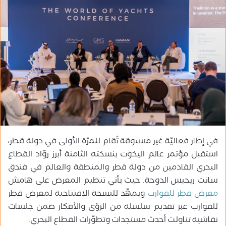
ب
ر
ي
د
ا
إ
ل
ك
ت
ر
و
في إطار فعاليّة غير مسبوقة تُقام للمرّة الأولى في دولة قطر،
ن
ي
استقبل مؤتمر عالم اليخوت بنسخته الثامنة أبرز روّاد القطاع
ا
البحري القادمين من دولة قطر والمنطقة والعالم في فندق
سانت ريجيس الدوحة. حيث يأتي تنظيم المعرض على هامش
معرض قطر للقوارب
ويمهّد للنسخة الافتتاحية لمعرض قطر
للقوارب عبر تقديم سلسلة من الرؤى والأفكار ضمن جلسات
نقاشية تناولت أحدث مستجدات وتطوّرات القطاع البحري.