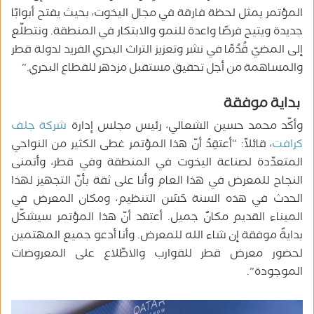
المؤتمر يمثل لحظة فارقة في مجال اليخوت، بحيث يفتح أبوابًا
جديدة ويتيح فرصًا واعدة للنمو والابتكار في المنطقة. ونتطلّع
إلى المضيّ قُدُمًا في نشر وتعزيز التراث البحري الفريد لدولة قطر
والمساهمة من أجل تحقيق مستقبل مزدهر للقطاع البحري.”
بداية موفقة
وأكّد محمد حسين الشعالي، رئيس مجلس إدارة
شركة جلف
كرافت
، قائلاً: “أعتقِدُ أنّ هذا المؤتمر غطى الكثير من النواحي
المتعدّدة لصناعة اليخوت في المنطقة وفي قطر، وأتمنى
النجاح للمعرض في هذا العام وأنا على ثقة بأنّ التجهيز لهذا
الحدث في هذه السنة حَسَن التنظيم، ومكان المعرض في
الميناء القديم مكانٌ جميل. أعتقد أنّ هذا المؤتمر سيشكّل
بدايةً موفقة إن شاء الله للمعرض. وأنا أدعو جميع المهتمين
لحضور معرض قطر للقوارب والاطّلاع على المعروضات
الموجودة”.