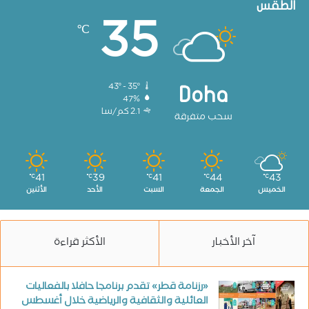
الطقس
35
℃
43º - 35º
Doha
47%
2.1 كم/سا
سحب متفرقة
41
39
41
44
43
℃
℃
℃
℃
℃
الخميس
الجمعة
السبت
الأحد
الأثنين
آخر الأخبار
الأكثر قراءة
«رزنامة قطر» تقدم برنامجا حافلا بالفعاليات
العائلية والثقافية والرياضية خلال أغسطس