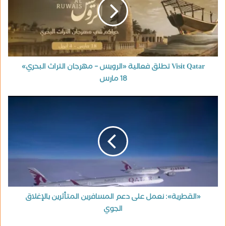
Visit Qatar تطلق فعالية «الرويس – مهرجان التراث البحري»
18 مارس
«القطرية»: نعمل على دعم المسافرين المتأثرين بالإغلاق
الجوي