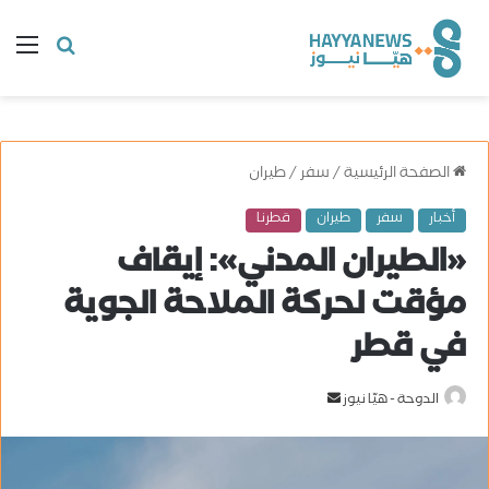
البحث
ال
عن
الصفحة الرئيسية
/
سفر
/
طيران
أخبار
سفر
طيران
قطرنا
«الطيران المدني»: إيقاف
مؤقت لحركة الملاحة الجوية
في قطر
الدوحة - هيّا نيوز
أ
ر
س
ل