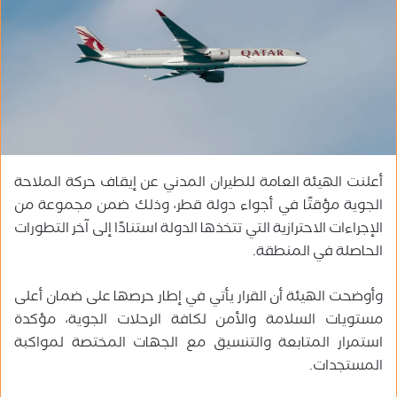
ب
ر
ي
د
ا
إ
ل
ك
أعلنت الهيئة العامة للطيران المدني عن إيقاف حركة الملاحة
ت
الجوية مؤقتًا في أجواء دولة قطر، وذلك ضمن مجموعة من
ر
و
الإجراءات الاحترازية التي تتخذها الدولة استنادًا إلى آخر التطورات
ن
الحاصلة في المنطقة.
ي
ا
وأوضحت الهيئة أن القرار يأتي في إطار حرصها على ضمان أعلى
مستويات السلامة والأمن لكافة الرحلات الجوية، مؤكدة
استمرار المتابعة والتنسيق مع الجهات المختصة لمواكبة
المستجدات.