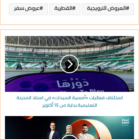
العروض الترويجية
القطرية
عروض سفر
استئناف فعاليات «أمسية السيدات» في استاد المدينة
التعليمية بداية من 15 أكتوبر