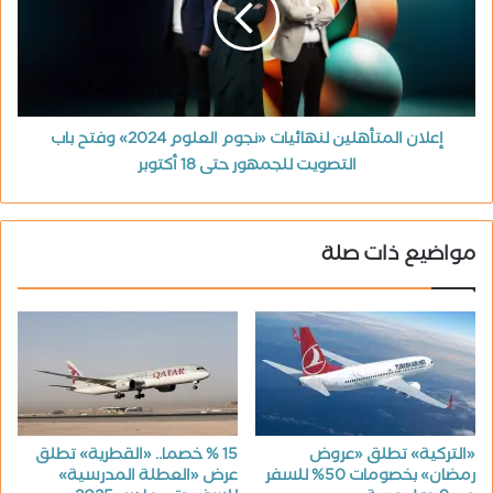
إعلان المتأهلين لنهائيات «نجوم العلوم 2024» وفتح باب
التصويت للجمهور حتى 18 أكتوبر
مواضيع ذات صلة
«التركية» تطلق «عروض
15 % خصما.. «القطرية» تطلق
رمضان» بخصومات 50% للسفر
عرض «العطلة المدرسية»