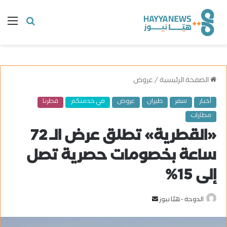
البحث
ال
عن
الصفحة الرئيسية
/
عروض
أخبار
سفر
طيران
عروض
في خدمتكم
قطرنا
مطارات
«القطرية» تطلق عرض الـ 72
ساعة بخصومات حصرية تصل
إلى 15%
الدوحة - هيّا نيوز
أ
ر
س