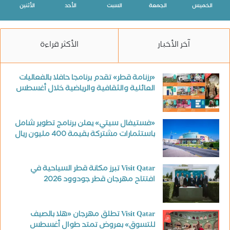
الخميس
الجمعة
السبت
الأحد
الأثنين
آخر الأخبار
الأكثر قراءة
«رزنامة قطر» تقدم برنامجا حافلا بالفعاليات
العائلية والثقافية والرياضية خلال أغسطس
«فستيفال سيتي» يعلن برنامج تطوير شامل
باستثمارات مشتركة بقيمة 400 مليون ريال
Visit Qatar تبرز مكانة قطر السياحية في
افتتاح مهرجان قطر جودوود 2026
Visit Qatar تطلق مهرجان «هلا بالصيف
للتسوق» بعروض تمتد طوال أغسطس