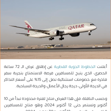
ل
ب
ر
ي
د
ا
إ
ل
ك
ت
ر
أعلنت
الخطوط الجوية القطرية
عن إطلاق عرض الـ 72 ساعة
و
الحصري، الذي يتيح للمسافرين فرصة الاستمتاع بتجربة سفر
ن
فاخرة مع خصومات استثنائية تصل إلى 15% على أسعار التذاكر
ي
في الدرجة الأولى، درجة رجال الأعمال، والدرجة السياحية.
ا
وحسب الناقلة، فإن هذا العرض متاح لفترة محدودة تبدأ من 10
أكتوبر وتستمر حتى 12 أكتوبر 2024، وهو متاح للمسافرين