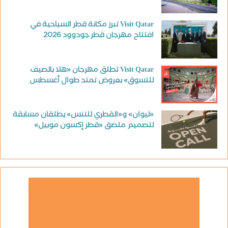
Visit Qatar تبرز مكانة قطر السياحية في
افتتاح مهرجان قطر جودوود 2026
Visit Qatar تطلق مهرجان «هلا بالصيف
للتسوق» بعروض تمتد طوال أغسطس
«ليوان» و«القطري للتنس» يطلقان مسابقة
لتصميم ملصق «قطر إكسون موبيل»