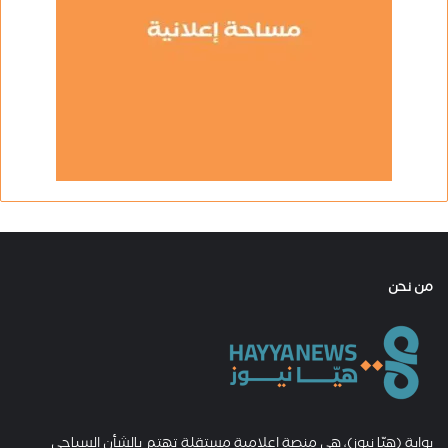
من نحن
بوابة (هيّا نيوز)، هي منصة إعلامية مستقلة تهتم بالشأن السياحي