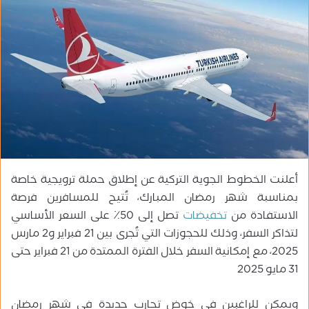
ل
ب
ر
ي
د
ا
إ
ل
ك
ت
ر
أعلنت الخطوط الجوية التركية عن إطلاق حملة ترويجية خاصة
و
بمناسبة شهر رمضان المبارك، تُتيح للمسافرين فرصة
ن
الاستفادة من
تخفيضات
تصل إلى 50٪ على السعر الأساسي
ي
لتذاكر السفر، وذلك للحجوزات التي تُجرى بين 21 فبراير و2 مارس
ا
2025، مع إمكانية السفر خلال الفترة الممتدة من 21 فبراير حتى
31 مايو 2025
ويمكن للراغبين في خوض تجارب جديدة في شهر رمضان