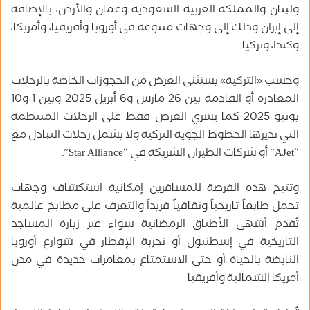
ولبنان والمملكة العربية السعودية وعمان والأردن، بالإضافة
إلى إيران وذلك إلى وجهات متنوعة في أوروبا وأفريقيا، وأمريكا،
وكندا، وتركيا.
وحسب «التركية» يستثنى العرض من الحجوزات الخاصة بالرحلات
المغادرة أو القادمة بين 26 مارس و6 أبريل 2025 وبين 1 و10
يونيو 2025 كما يسري العرض فقط على الرحلات المنتظمة
التي تديرها الخطوط الجوية التركية ولا يشمل رحلات التبادل مع
“AJet” أو شركات الطيران الشريكة في “Star Alliance”.
وتتيح هذه الفرصة للمسافرين إمكانية استكشاف وجهات
تحمل طابعاً تاريخياً وثقافياً فريداً والتعرف على مطابخ عالمية
تُقدم أشهى الأطباق الرمضانية سواء عبر زيارة المساجد
التاريخية في إسطنبول أو تجربة الإفطار في شوارع أوروبا
النابضة بالحياة أو حتى الاستمتاع بمغامرات جديدة في مدن
أمريكا الشمالية وأفريقيا