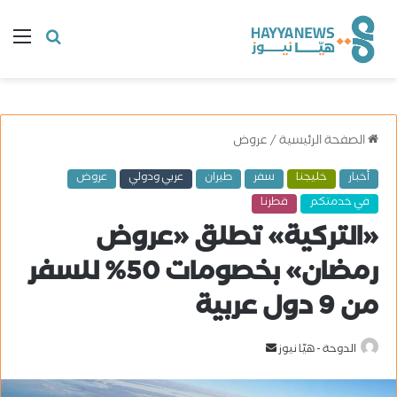
البحث
ال
عن
الصفحة الرئيسية
/
عروض
أخبار
خليجنا
سفر
طيران
عربي ودولي
عروض
في خدمتكم
قطرنا
«التركية» تطلق «عروض
رمضان» بخصومات 50% للسفر
من 9 دول عربية
الدوحة - هيّا نيوز
أ
ر
س