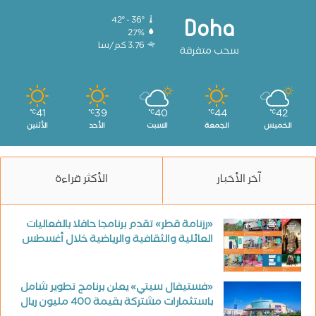
42º - 36º
Doha
27%
3.76 كم/سا
سحب متفرقة
41
39
40
44
42
℃
℃
℃
℃
℃
الخميس
الجمعة
السبت
الأحد
الأثنين
آخر الأخبار
الأكثر قراءة
«رزنامة قطر» تقدم برنامجا حافلا بالفعاليات
العائلية والثقافية والرياضية خلال أغسطس
«فستيفال سيتي» يعلن برنامج تطوير شامل
باستثمارات مشتركة بقيمة 400 مليون ريال