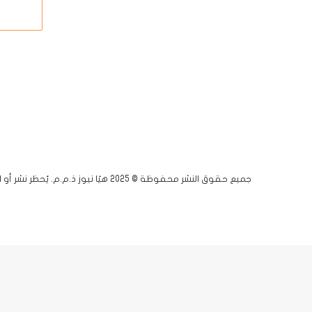
جميع حقوق النشر محفوظة © 2025 هيّا نيوز ذ.م.م. يُحظر نشر أو اقتباس أي مادة دون إذن مسبق.
فيسبوك
يوتيوب
انستقرام
زر
X-
الذهاب
twitter
إلى
الأعلى