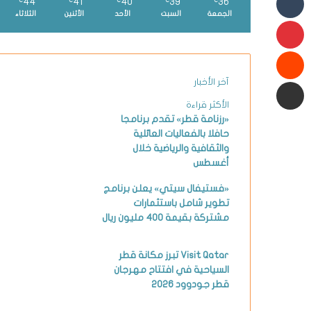
44
41
40
39
36
℃
℃
℃
℃
℃
الجمعة
السبت
الأحد
الأثنين
الثلاثاء
بينتيريست
شارك عبر البريد الإلكتروني
آخر الأخبار
الأكثر قراءة
«رزنامة قطر» تقدم برنامجا
حافلا بالفعاليات العائلية
والثقافية والرياضية خلال
أغسطس
«فستيفال سيتي» يعلن برنامج
تطوير شامل باستثمارات
مشتركة بقيمة 400 مليون ريال
Visit Qatar تبرز مكانة قطر
السياحية في افتتاح مهرجان
قطر جودوود 2026