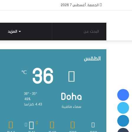
الجمعة, أغسطس 7 2026
البحث
المزيد
عن
الطقس
36
℃
فيسبوك
36º - 35º
Doha
49%
تويتر
4.43 كم/سا
سماء صافية
لينكدإن