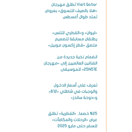
Visit Qatar تطلق مهرجان
«هلا بالصيف للتسوق» بعروض
تمتد طوال أغسطس
«ليوان» و«القطري للتنس»
يطلقان مسابقة لتصميم
ملصق «قطر إكسون موبيل»
انضمام نخبة جديدة من
الفنانين العالميين إلى «مهرجان
25N51E» للموسيقى
تعرف على أسعار الدخول
والوجبات في شاطئي «B12»
و«دوحة ساندز»
%25 خصما.. «القطرية» تطلق
عرض «الرحلات والمكافآت»
للسفر حتى مايو 2025