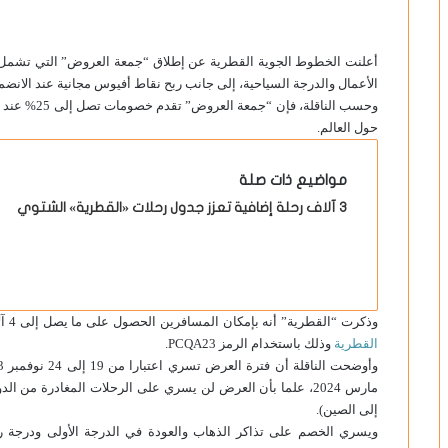
أعلنت الخطوط الجوية القطرية عن إطلاق “جمعة العروض” التي تشمل 
الأعمال والدرجة السياحية، إلى جانب ربح نقاط أفيوس مجانية عند الانضمام
حول العالم.
مواضيع ذات صلة
3 آلاف رحلة إضافية تعزز جدول رحلات «القطرية» الشتوي
وذكرت “القطرية” أنه بإمكان المسافرين الحصول على ما يصل إلى 4 آلاف نقطة أفيوس عند انضمامهم إلى نادي الامتياز التابع
القطرية
وذلك باستخدام الرمز PCQA23.
إلى الصين).
ويسري الخصم على تذاكر الذهاب والعودة في الدرجة الأولى ودرجة ر