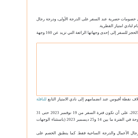
خصومات حصرية عند السفر على الدرجة الأولى، ودرجة رجال
 لنادي امتياز القطرية.
وحسب الناقلة، فإن “جمعة العروض” تقدم خصومات تصل إلى 25% عند الحجز للسفر إلى إحدى وجهاتها الرائعة التي تزيد عن 160 وجهة
للناقلة
وأوضحت الناقلة أن فترة العرض تسري اعتبارا من 19 إلى 24 نوفمبر 2023، على أن تكون فترة السفر من 19 نوفمبر 2023 حتى 31
مارس 2024، علما بأن العرض لن يسري على الرحلات المغادرة من الدوحة في الفترة ما بين 14 و25 ديسمبر 2023 (باستثناء الوجهات
جال الأعمال والدرجة الساحية فقط. كما ينطبق الخصم على