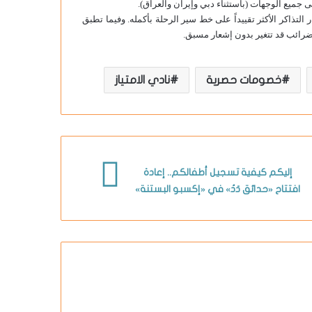
 جميع الوجهات (باستثناء دبي وإيران والعراق).
تذاكر الأكثر تقييداً على خط سير الرحلة بأكمله. وفيما تطبق
لضرائب قد تتغير بدون إشعار مسبق.
خصومات حصرية
نادي الامتياز
إليكم كيفية تسجيل أطفالكم.. إعادة
افتتاح «حدائق دَدُ» في «إكسبو البستنة»