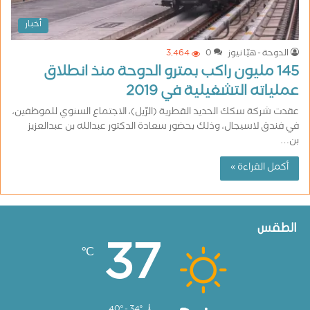
أخبار
الدوحة - هيّا نيوز
0
3٬464
145 مليون راكب بمترو الدوحة منذ انطلاق
عملياته التشغيلية في 2019
عقدت شركة سكك الحديد القطرية (الرّيل)، الاجتماع السنوي للموظفين،
في فندق لاسيجال، وذلك بحضور سعادة الدكتور عبدالله بن عبدالعزيز
بن…
أكمل القراءة »
الطقس
37
℃
40º - 34º