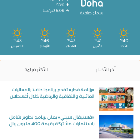
Doha
50%
5.06 كم/سا
سماء صافية
43
46
43
41
40
℃
℃
℃
℃
℃
الأحد
الأثنين
الثلاثاء
الأربعاء
الخميس
آخر الأخبار
الأكثر قراءة
«رزنامة قطر» تقدم برنامجا حافلا بالفعاليات
العائلية والثقافية والرياضية خلال أغسطس
«فستيفال سيتي» يعلن برنامج تطوير شامل
باستثمارات مشتركة بقيمة 400 مليون ريال