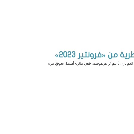
حصدت السوق الحرة القطرية، مالك ومشغل منافذ التسوق بمطار حمد الدولي، 3 جوائز مرموقة، هي جائزة أفضل سوق حرة