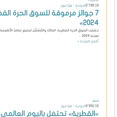
مطارات
0
2٬738
الدوحة - هيّا نيوز
2024»
حققت السوق الحرة القطرية، المالك والمُشغِّل لجميع منافذ الأطعمة 
نسخة 2024…
أكمل القراءة »
سفر
0
3٬350
الدوحة - هيّا نيوز
«القطرية» تحتفل باليوم العالمي 