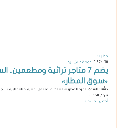
مطارات
0
2٬374
الدوحة - هيّا نيوز
يضم 7 متاجر تراثية ومطعمين..
«سوق المطار»
دشَّنت السوق الحرة القطرية، المالك والمشغل لجميع منافذ البيع بالت
سوق المطار،…
أكمل القراءة »