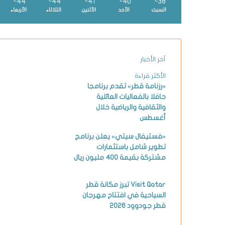
44
44
41
40
38
℃
℃
℃
℃
℃
السبت
الأحد
الأثنين
الثلاثاء
الأربعاء
آخر الأخبار
الأكثر قراءة
«رزنامة قطر» تقدم برنامجا
حافلا بالفعاليات العائلية
والثقافية والرياضية خلال
أغسطس
«فستيفال سيتي» يعلن برنامج
تطوير شامل باستثمارات
مشتركة بقيمة 400 مليون ريال
Visit Qatar تبرز مكانة قطر
السياحية في افتتاح مهرجان
قطر جودوود 2026