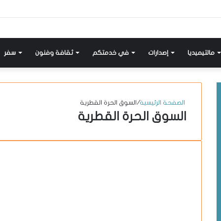
إضافة
مواضيع
تسجيل
X-
انستقرام
يوتيوب
فيسبوك
عمود
مشابهة
دخول
twitter
جانبي
مالتيميديا
إصدارات
في خدمتكم
ثقافة وفنون
سفر
الصفحة الرئيسية
/
السوق الحرة القطرية
السوق الحرة القطرية