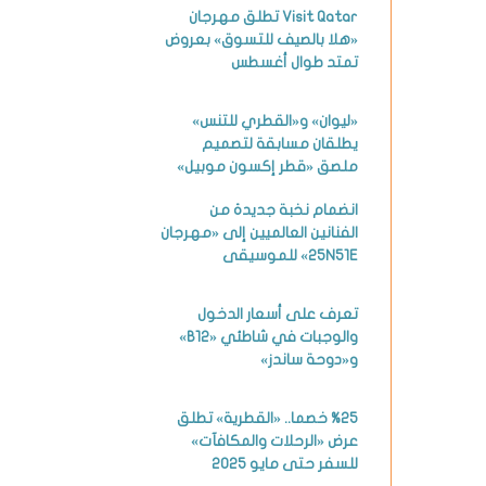
Visit Qatar تطلق مهرجان
«هلا بالصيف للتسوق» بعروض
تمتد طوال أغسطس
«ليوان» و«القطري للتنس»
يطلقان مسابقة لتصميم
ملصق «قطر إكسون موبيل»
انضمام نخبة جديدة من
الفنانين العالميين إلى «مهرجان
25N51E» للموسيقى
تعرف على أسعار الدخول
والوجبات في شاطئي «B12»
و«دوحة ساندز»
%25 خصما.. «القطرية» تطلق
عرض «الرحلات والمكافآت»
للسفر حتى مايو 2025