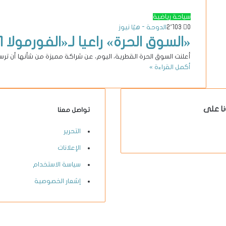
سياحة رياضية
0
2٬103
الدوحة - هيّا نيوز
«السوق الحرة» راعيا لـ«الفورمولا 1» لمدة 3 سنوات
أعلنت السوق الحرة القطرية، اليوم، عن شراكة مميزة من شأنها أن ترسخ
أكمل القراءة »
نا على
تواصل معنا
X-
يوتيوب
انستقرام
فيسبوك
التحرير
twitter
الإعلانات
سياسة الاستخدام
إشعار الخصوصية