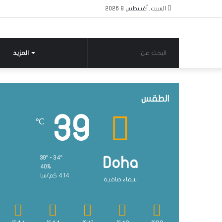
السبت, أغسطس 8 2026
البحث
المزيد
عن
الطقس
39
℃
39º - 34º
Doha
40%
4.14 كم/سا
سماء صافية