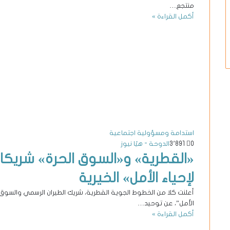
منتجع…
أكمل القراءة »
استدامة ومسؤولية اجتماعية
0
3٬891
الدوحة - هيّا نيوز
«القطرية» و«السوق الحرة» شريكان 
لإحياء الأمل» الخيرية
أعلنت كلا من الخطوط الجوية القطرية، شريك الطيران الرسمي والسوق الح
الأمل”، عن توحيد…
أكمل القراءة »