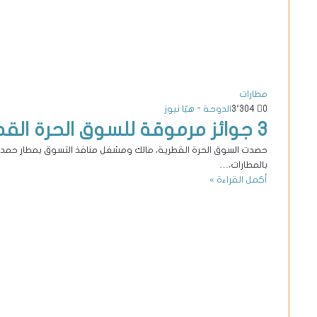
مطارات
0
3٬304
الدوحة - هيّا نيوز
3 جوائز مرموقة للسوق الحرة القطرية من «فرونتير 2023»
بالمطارات،…
أكمل القراءة »