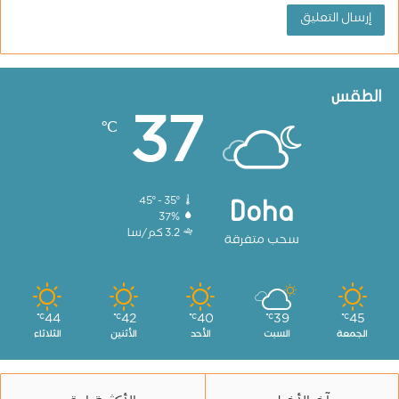
الطقس
37
℃
45º - 35º
Doha
37%
3.2 كم/سا
سحب متفرقة
44
42
40
39
45
℃
℃
℃
℃
℃
الجمعة
السبت
الأحد
الأثنين
الثلاثاء