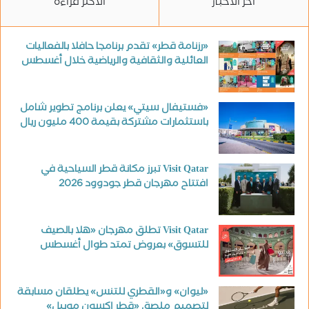
آخر الأخبار
الأكثر قراءة
«رزنامة قطر» تقدم برنامجا حافلا بالفعاليات
العائلية والثقافية والرياضية خلال أغسطس
«فستيفال سيتي» يعلن برنامج تطوير شامل
باستثمارات مشتركة بقيمة 400 مليون ريال
Visit Qatar تبرز مكانة قطر السياحية في
افتتاح مهرجان قطر جودوود 2026
Visit Qatar تطلق مهرجان «هلا بالصيف
للتسوق» بعروض تمتد طوال أغسطس
«ليوان» و«القطري للتنس» يطلقان مسابقة
لتصميم ملصق «قطر إكسون موبيل»