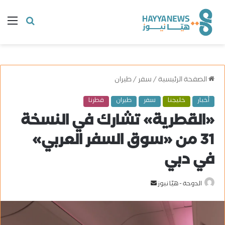
البحث
ال
عن
الصفحة الرئيسية
/
سفر
/
طيران
أخبار
خليجنا
سفر
طيران
قطرنا
«القطرية» تشارك في النسخة
31 من «سوق السفر العربي»
في دبي
الدوحة - هيّا نيوز
أ
ر
س
ل