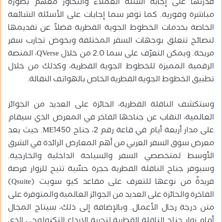
قدرتها على إجابة أسئلة العملاء والتحاور معهم بصورة
مباشرة وفورية. كما توفر سما إجابات على الأسئلة الشائعة
الخاصة بخدمات الخطوط الجوية القطرية فضلاً عن تقديمها
لنصائح تتعلق بوجهات السفر المختلفة وبخوض تجارب سفر
مريحة. ويمكن التعرّف على سما 2.0 من خلال QVerse، المنصة
الرقمية المميزة للخطوط الجوية القطرية، وكذلك من خلال
تطبيق الخطوط الجوية القطرية الخاص بالهواتف النقالة.
وستكشف الناقلة القطرية، الحائزة على العديد من الجوائز
العالمية، النقاب عن جناحها الفاخر في المعرض الذي سيقام
على مدار أربعة أيام في قاعة رقم 2، جناح ME1450. حيث يعد
معرض سوق السفر العربي من أهم المعارض الرائدة في الشرق
الأوسط لمتخصصي السفر والسياحة الداخلية والخارجية.
وسيوفر جناح الناقلة القطرية حجرة حسّية تتيح للزوار فرصة
فريدةً من نوعها للتعرف على مقاعد كيو سويت (Qsuite)
الفاخرة والحائزة على العديد من الجوائز العالمية والمتوفرة على
متن درجة رجال الأعمال. وبالإضافة إلى ذلك، سيتاح المجال
أمام زوار جناح الناقلة القطرية لتجربة الإبداع التكنولوجي الذي