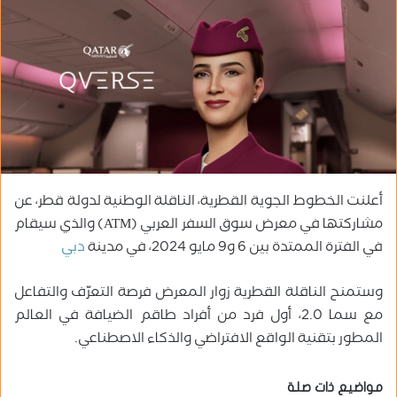
ب
ر
ي
د
ا
إ
ل
ك
ت
أعلنت الخطوط الجوية القطرية، الناقلة الوطنية لدولة قطر، عن
ر
مشاركتها في معرض سوق السفر العربي (ATM) والذي سيقام
و
في الفترة الممتدة بين 6 و9 مايو 2024، في مدينة
دبي
ن
ي
ا
وستمنح الناقلة القطرية زوار المعرض فرصة التعرّف والتفاعل
مع سما 2.0، أول فرد من أفراد طاقم الضيافة في العالم
المطور بتقنية الواقع الافتراضي والذكاء الاصطناعي.
مواضيع ذات صلة