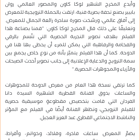
وأبدع المخرج الشهير لوكا كاون والمصور العالمي روان
بابيير بصنع تحفة بصرية فنية، ارتقت بالحملة الترويجية للمعرض
إلى آفاق عالمي، ورسّخت صورة ساحرة رائعة الجمال للمعرض.
وتعليقًا على ذلك قال المخرج لوكا كاون: “قمنا بصناعة هذا
الفيلم بهدف تصوير التجربة الحصرية التي تتّسم بالرقي
والفخامة والرفاهية التي يمكن للمرء أن يحظى بها هنا في
الدوحة. كما أن هذا الفيلم يتميّز بأنه من نوع خاص يجمع بين
سمة الترويج والدعاية الإعلانية إلى جانب تصوير أحدث الصيحات
والأزياء والمجوهرات الحصرية.”
كما ترتقي نسخة هذا العام من معرض الدوحة للمجوهرات
والساعات بذوق الفنانة القطرية الشهيرة السيدة دانا
الفردان التي قامت بتخصيص مقطوعةٍ موسيقية حصرية
للفيلم الترويجي، وتظهر الفنانة أيضًا في الفيلم مع المؤثر
والناشط الاجتماعي القطري عبد العزيز العجيل.
يضمّ المعرض ساعات فاخرة، وقلائد، وخواتم، وأقراط،