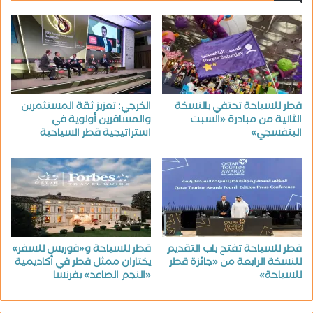
قطر للسياحة تحتفي بالنسخة
الخرجي: تعزيز ثقة المستثمرين
الثانية من مبادرة «السبت
والمسافرين أولوية في
البنفسجي»
استراتيجية قطر السياحية
قطر للسياحة تفتح باب التقديم
قطر للسياحة و«فوربس للسفر»
للنسخة الرابعة من «جائزة قطر
يختاران ممثل قطر في أكاديمية
للسياحة»
«النجم الصاعد» بفرنسا