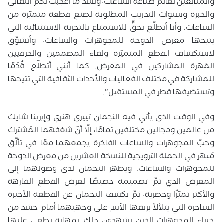
والمتابعين لعالم صناعة الساعات، ولشدّ ما أُعجبت بكمّ التفاني
والخبرة وسنوات التدريب المطلوبة لصنع قطعة متميّزة من
الساعات. وأنا أتطلّع بحقٍّ للاستمتاع بالتجربة الاستثنائية التي
يتيحها معرض الدوحة للمجوهرات والساعات، وأتشوّق
لاستكشاف القطع المتميّزة ولقاء المصممين والحرفيين
المَهرة المشاركين في المعرض. كما أنني أتطلّع قُدُمًا
للمشاركة في مختلف الفعاليات والأحداث الثقافية التي تتيحها
وتستضيفها قطر في المستقبل”.
وفي الوقت الذي يأتي فيه النجمان تييري هنري وإيرينا شايك
من عالمين ومجالين مختلفين تمامًا، إلّا أنّ شغفهما المُشترك
وحبّ المجوهرات والساعات الفاخرة يجمعهما معًا في تألّق
مُبهر في الحملة الترويجية للنسخة العشرين من معرض الدوحة
للمجوهرات والساعات. ويظهر النجمان لدى وصولهما إلى
المعرض الذي تمّ تصميمه خصيصًا لعرض القطع الفارهة
والأكثر تميّزًا وحصرية، ثمّ يكشف النجمان عن القطعة الأخيرة
الساحرة التي يتلألأ بريقها الآسر على وجهيهما أمام حشد من
خبراء المجوهرات الذين يشهدون ذلك بمهابة يطغى عليها