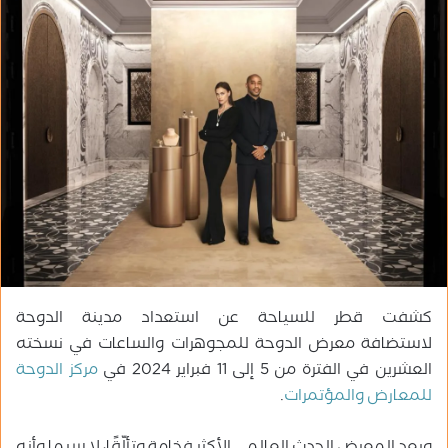
ب
ر
ي
د
ا
إ
ل
ك
ت
ر
و
ن
ي
كشفت قطر للسياحة عن استعداد مدينة الدوحة
ا
لاستضافة معرض الدوحة للمجوهرات والساعات في نسخته
العشرين في الفترة من 5 إلى 11 فبراير 2024 في
مركز الدوحة
للمعارض والمؤتمرات
.