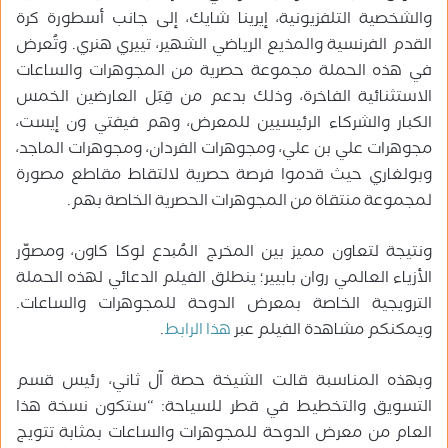
والشخصية التلفزيونية، إيرينا شايك، إلى جانب أسطورة كرة
القدم الفرنسية والمذيع الرياضي الشهير، تييري هنري. وتُعرض
في هذه الحملة مجموعة حصرية من المجوهرات والساعات
الاستثنائية الفاخرة، وذلك بدعم من قِبَل العارضين الخمس
الكبار والشركاء الرئيسيين للمعرض، وهم فيفتي ون إيست،
مجوهرات علي بن علي، ومجوهرات الفردان، ومجوهرات الماجد،
وبولغاري حيث قدموا فرصة حصرية لالتقاط مقاطع مصورة
لمجموعة منتقاة من المجوهرات الحصرية الخاصة بهم.
ونتيجة لتعاون مميز بين المخرج المُبدع لوكا كاون، ومصوّر
الأزياء العالمي روان بابيير؛ ينطلق الفيلم الدعائي لهذه الحملة
الترويجية الخاصة بمعرض الدوحة للمجوهرات والساعات.
ويمكنكم مشاهدة الفيلم عبر
هذا الرابط
.
وبهذه المناسبة قالت الشيخة حصة آل ثاني، رئيس قسم
التسويق والتخطيط في قطر للسياحة: “ستكون نسخة هذا
العام من معرض الدوحة للمجوهرات والساعات بمثابة تتويج