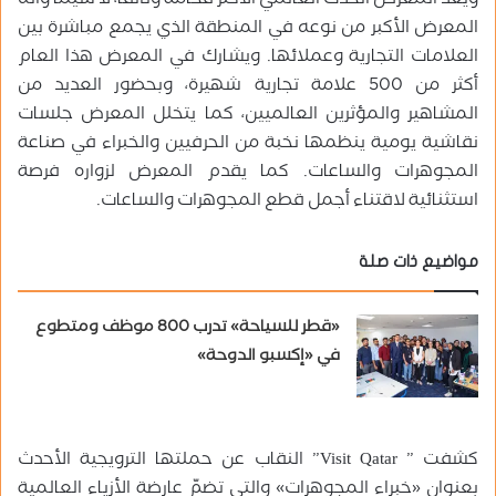
ويعد المعرض الحدث العالمي الأكثر فخامة وتألّقًا، لا سيما وأنه
المعرض الأكبر من نوعه في المنطقة الذي يجمع مباشرة بين
العلامات التجارية وعملائها. ويشارك في المعرض هذا العام
أكثر من 500 علامة تجارية شهيرة، وبحضور العديد من
المشاهير والمؤثرين العالميين، كما يتخلل المعرض جلسات
نقاشية يومية ينظمها نخبة من الحرفيين والخبراء في صناعة
المجوهرات والساعات. كما يقدم المعرض لزواره فرصة
استثنائية لاقتناء أجمل قطع المجوهرات والساعات.
مواضيع ذات صلة
«قطر للسياحة» تدرب 800 موظف ومتطوع
في «إكسبو الدوحة»
كشفت ” Visit Qatar” النقاب عن حملتها الترويجية الأحدث
بعنوان «خبراء المجوهرات» والتي تضمّ عارضة الأزياء العالمية