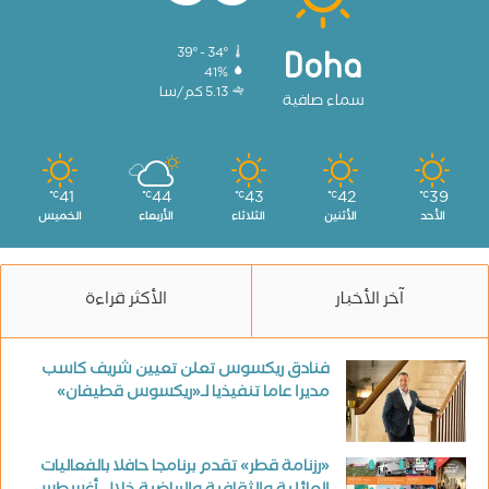
39º - 34º
Doha
41%
5.13 كم/سا
سماء صافية
41
44
43
42
39
℃
℃
℃
℃
℃
الأحد
الأثنين
الثلاثاء
الأربعاء
الخميس
آخر الأخبار
الأكثر قراءة
فنادق ريكسوس تعلن تعيين شريف كاسب
مديرا عاما تنفيذيا لـ«ريكسوس قطيفان»
«رزنامة قطر» تقدم برنامجا حافلا بالفعاليات