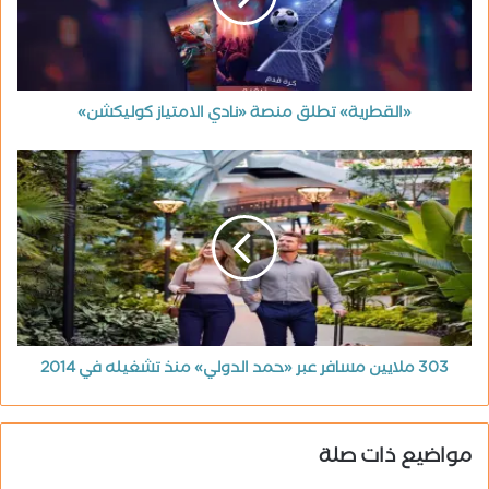
«القطرية» تطلق منصة «نادي الامتياز كوليكشن»
303 ملايين مسافر عبر «حمد الدولي» منذ تشغيله في 2014
مواضيع ذات صلة