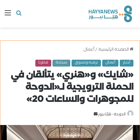
البحث
ال
عن
الصفحة الرئيسية
/
أعمال
أخبار
أعمال
ترفيه وتسوق
سياحة
قطرنا
«شايك» و«هنري» يتألقان في
الحملة الترويجية لـ«الدوحة
للمجوهرات والساعات 20»
الدوحة - هيّا نيوز
أ
ر
س
ل