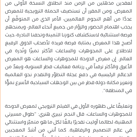
لعقدين مذهلين من الزمن منذ انطلاق النسخة الأولى من
المعرض. ومن المقرر أن تستضيف الحملة الترويجية للمعرض
عددًا من أهم النجوم العالميين، الأمر الذي من المتوقّع أن
يجذب اهتمام الحضور والزوّار من جميع أنحاء العالم، ويمنحهم
فرصة استثنائية لاستكشاف كنوزنا الثمينة وتحفنا النادرة، حيث
أصبح هذا المعرض بمثابة فرصة فريدة لأصحاب الذوق الرفيع
للاطلاع على المجوهرات والساعات الأكثر تميزًا ونُدرة في
العالم. إن معرض الدوحة للمجوهرات والساعات هو المعرض
الأعرق والأكثر ترقباً في رزنامة فعاليات قطر السنوية، ويعدّ من
الدعائم الرئيسية في دفع عجلة التطوّر والتقدم نحو العالمية
وتعزيز مكانة دولة قطر من بين الوجهات السياحية الأسرع نموًّا
في المنطقة”.
وتعليقًا على ظهوره الأول في الفيلم الترويجي لمعرض الدوحة
للمجوهرات والساعات، قال النجم تييري هنري: “طوال مسيرتي
المهنية، لطالما أوليت تقديرًا بالغًا لكل ما هو متميّز واستثنائي
في عالم التصميم والرفاهية. كما أنني من أشدّ المعجبين