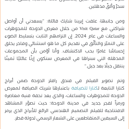
سحرٌ وألقٌ مذهلين.
ومن جانبها، علقت إيرينا شايك قائلة: “يسعدني أن أواصل
شراكتي مع Visit Qatar من خلال معرض الدوحة للمجوهرات
والساعات في عام 2024. إن التزامهم الثابت بتسليط الضوء
على التميّز والتألّق في تقديم كل ما هو استثنائي وفاخر يخلق
إحساسًا غامرًا بحب الاكتشاف. وأنا أؤمن بأن المجموعات
المذهلة التي سنراها في المعرض ستكون إرثًا عائليًا ثمينًا
ينتقل جيلًا بعد جيل.”
وتم تصوير الفيلم في فندق رافلز الدوحة ضمن أبراج
كتارا التابعة ل
كتارا للضيافة
باعتبارها شريك الضيافة لمعرض
الدوحة للمجوهرات والساعات، والذي يعد تحفة فنية معاصرة
ورمزاً لفجر جديد في مدينة الدوحة؛ حيث تصوّر المشاهد
الافتتاحية للفيلم التصميم الهندسي الرائع للأبراج الذي يرمز
إلى السيفين المتقاطعين على الشعار الرسمي لدولة قطر.