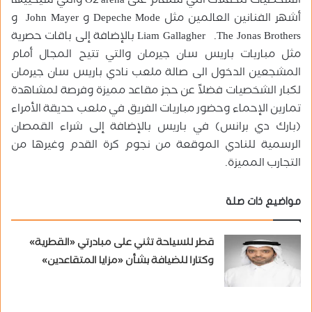
الشخصيات للحفلات التي ستقام على O2 arena والتي سيحييها
أشهر الفنانين العالمين مثل Depeche Mode و John Mayer و
Liam Gallagher .The Jonas Brothers بالإضافة إلى باقات حصرية
مثل مباريات باريس سان جيرمان والتي تتيح المجال أمام
المشجعين الدخول الى صالة ملعب نادي باريس سان جيرمان
لكبار الشخصيات فضلاً عن حجز مقاعد مميزة وفرصة لمشاهدة
تمارين الإحماء وحضور مباريات الفريق في ملعب حديقة الأمراء
(بارك دي برانس) في باريس بالإضافة إلى شراء القمصان
الرسمية للنادي الموقعة من نجوم كرة القدم وغيرها من
التجارب المميزة.
مواضيع ذات صلة
قطر للسياحة تثني على مبادرتي «القطرية»
وكتارا للضيافة بشأن «مزايا المتقاعدين»