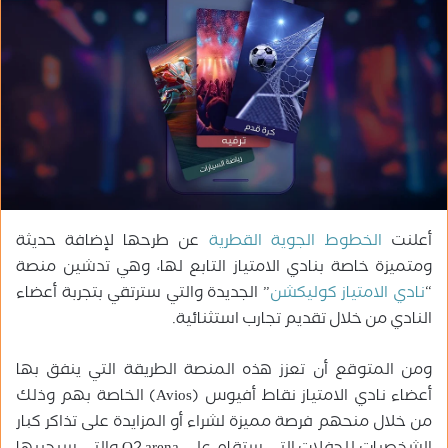
ر
ي
د
ا
إ
ل
ك
ت
ر
و
أعلنت
الخطوط الجوية القطرية
عن طرحها لإضافة حديثة
ن
ي
ومتميزة خاصة بنادي الامتياز التابع لها، وهي تدشين منصة
ا
“
نادي الامتياز كوليكشن
” الجديدة والتي سترتقي بتجربة أعضاء
النادي من خلال تقديم تجارب استثنائية.
ومن المتوقع أن تعزز هذه المنصة الطريقة التي ينفق بها
أعضاء نادي الامتياز نقاط أفيوس (Avios) الخاصة بهم وذلك
من خلال منحهم فرصة مميزة لشراء أو المزايدة على تذاكر كبار