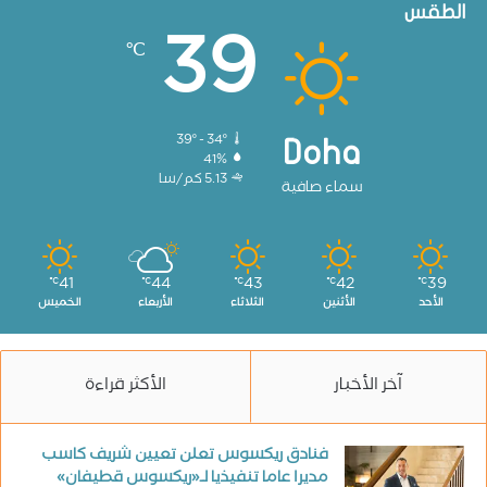
الطقس
39
℃
39º - 34º
Doha
41%
5.13 كم/سا
سماء صافية
41
44
43
42
39
℃
℃
℃
℃
℃
الأحد
الأثنين
الثلاثاء
الأربعاء
الخميس
آخر الأخبار
الأكثر قراءة
فنادق ريكسوس تعلن تعيين شريف كاسب
مديرا عاما تنفيذيا لـ«ريكسوس قطيفان»