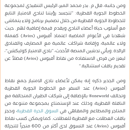
ومن جانبه، قال م. بدر محمد المير، الرئيس التنفيذي لمجموعة
الخطوط الجوية القطرية: “تتجسد رؤيتنا لنادي الامتياز التابع
للخطوط الجوية القطرية من خلال تصميم برنامج ولاء يتماشى
مع أسلوب حياة أعضاء النادي ويقدم قيمة إضافية لهم. حيث
شهدنا في الأعوام الماضية اعتماد أفيوس (Avios) كعملة
ولاء عالمية، وإقامة شراكات عالمية مع المصارف والفنادق
الرائدة. ويأتي تدشين المنصة الأحدث، “نادي الامتياز كوليكشن”،
ليعزز من فرص الاستفادة من نقاط أفيوس (Avios) فضلاً عن
تقديم باقات استثنائية.”
ومن الجدير ذكره إنه يمكن لأعضاء نادي الامتياز جمع نقاط
أفيوس (Avios) عند السفر مع الخطوط الجوية القطرية
وتحالف oneworld® بالإضافة إلى شركات الطيران المتحالفة مع
الناقلة القطرية، وذلك عند الإستمتاع بمجموعة متنوعة من
المتاجر والمطاعم والمقاهي في
السوق الحرة القطرية
، وحجز
باقات العطلات مع القطرية للعطلات. كما ويمكن كسب نقاط
أفيوس (Avios) عند التسوق لدى أكثر من 600 متجراً للتجزئة