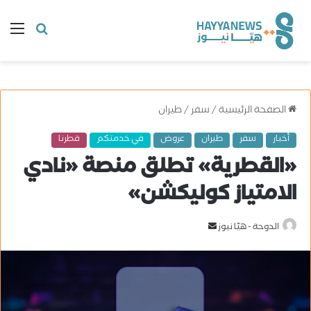
البحث
ال
عن
الصفحة الرئيسية
/
سفر
/
طيران
أخبار
سفر
طيران
عروض
في خدمتكم
قطرنا
«القطرية» تطلق منصة «نادي
الامتياز كوليكشن»
الدوحة - هيّا نيوز
أ
ر
س
ل
ب