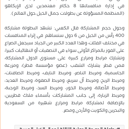
في إدارة منافساتها 8 حكام معتمدين لدى الإيكاهو
(المنظمة المسؤولة عن بطولات جمال الخيل حول العالم).
وحول حجم المشاركة قال الكعبي: تشهد البطولة مشاركة
400 رأس من الخيل من 6 دول ستساهم في إثراء المنافسات
في مختلف الفئات، وهذا العدد الكبير من الجياد سيجعل الصراع
على الفوز بالمراكز الأولى سواء في التصفيات أو النهائيات كبيرا،
وتشارك مرابط ومزارع كبيرة على مستوى الدول المشاركة،
فمن قطر يشارك الشقب (عضو مؤسسة قطر)، ومزرعة
الجاسمية، ومربط الناصر، ومربط النايف، ومربط الصافنات،
ومربط الريح، ومربط آل سريع، ومربط الصفوة، ومربط العديد،
ومربط الأصالة، ومربط الخور، ومربط السد، ومربط الوجبة،
ومربط الزبارة، إلى جانب المشاركات بأسماء ملاك قطريين،
بالإضافة لمشاركة مرابط ومزارع شهيرة من السعودية
والبحرين والكويت والأردن ومصر.