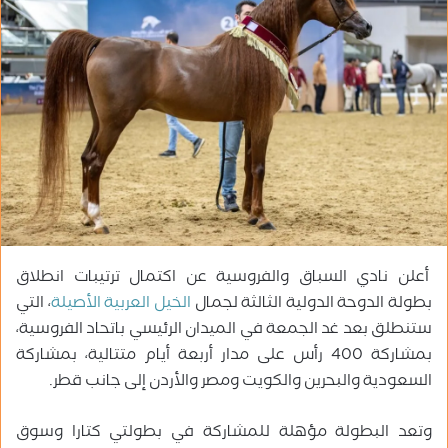
ب
ر
ي
د
ا
إ
ل
ك
ت
ر
و
أعلن نادي السباق والفروسية عن اكتمال ترتيبات انطلاق
ن
بطولة الدوحة الدولية الثالثة لجمال
الخيل العربية الأصيلة
، التي
ي
ستنطلق بعد غد الجمعة في الميدان الرئيسي باتحاد الفروسية،
ا
بمشاركة 400 رأس على مدار أربعة أيام متتالية، بمشاركة
السعودية والبحرين والكويت ومصر والأردن إلى جانب قطر.
وتعد البطولة مؤهلة للمشاركة في بطولتي كتارا وسوق