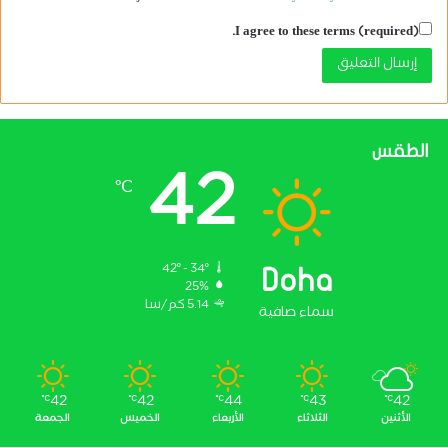
I agree to these terms (required).
الطقس
42
℃
42º - 34º
Doha
25%
5.14 كم/سا
سماء صافية
42
42
44
43
42
℃
℃
℃
℃
℃
الأثنين
الثلاثاء
الأربعاء
الخميس
الجمعة