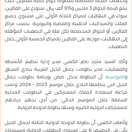
وخصصت اللجنة المنظمة للبطولة جوائز مالية للفائزين، حيث
تبلغ قيمة الجوائز 3 ملايين و915 ألف ريال، ستوزع على الفائزين،
سواء في النهائيات للمراكز الثلاثة الأولى على مستوى جميع
الفئات والميداليات الذهبية والفضية والبرونزية، بحسب مراكز
الفائزين، أو الجوائز المخصصة لكل فئة في التصفيات المؤهلة
إلى النهائيات، موزعة على الفائزين بالمراكز الخمسة الأولى خلال
التصفيات.
وأكد السيد ماجد ناصر الكعبي مدير إدارة تنظيم الأنشطة
والفعاليات، مدير بطولات جمال الخيل العربية بنادي السباق
و
الفروسية
، أن البطولة تدخل ضمن روزنامة بطولات جمال
الخيل التي ينظمها النادي خلال موسم 2023 – 2024، وتمت
مراعاة استفادة الملاك المشاركين في البطولات المحلية
السابقة خلال الموسم الحالي؛ من أجل تجهيز جيادهم
للمشاركات الدولية الكبيرة، ومنها بطولة الدوحة الدولية.
وأضاف الكعبي أن بطولة الدوحة الدولية الثالثة لجمال الخيل
تأتي في التصنيف B على مستوى البطولات الدولية، وسيشارك