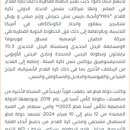
لديهم أينما كانوا. حيث تعتبر الناقلة القطرية داعماً لكرة القدم
في العالم، ولها شراكات تشمل الاتحاد الدولي لكرة
القدم
“
FIFA
“
وأندية باريس سان جيرمان وإنتر ميلان و رويال
تشالنجرز بنغالور واتحاد الكونكاكاف في أمريكا
اللاتينية
.
وبالإضافة إلى ذلك فإن الخطوط الجوية القطرية هي
شركة الطيران الرسمية لسباق فورمولا1
®ومسابقة الرجل الحديدي وسلسلة الرجل الحديدي 70.3
ترايلاثون وبطولة الرجبي المتحدة ونادي الرجبي الأوروبي
للمحترفينوفريق بروكلين نتس لكرة السلة ، إضافة إلى العديد
من الرياضات الأخرى بما في ذلك كرة القدم الأسترالية، التزلج
الشراعي والفروسية والباديل والاسكواش والتنس
.
وكانت دولة قطر قد حققت فوزاً تاريخياً في النسخة الأخيرة من
منافسات بطولة كأس آسيا في عام 2019. وبوصفها الدولة
المضيفة لكأس آسيا قطر 2023™ والتي ستقام في الفترة
الممتدة من 12 يناير إلى 10 فبراير 2024، تستعد دولة قطر
لاستقبال مشجعي ومحبي كرة القدم من جميع أنحاء القارة
الآسيوية. وخلال هذه البطولة، سيكون شاطئ
B12
التابع