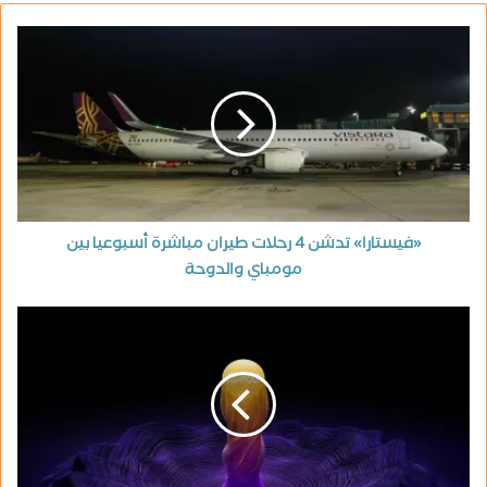
«فيستارا» تدشن 4 رحلات طيران مباشرة أسبوعيا بين
مومباي والدوحة