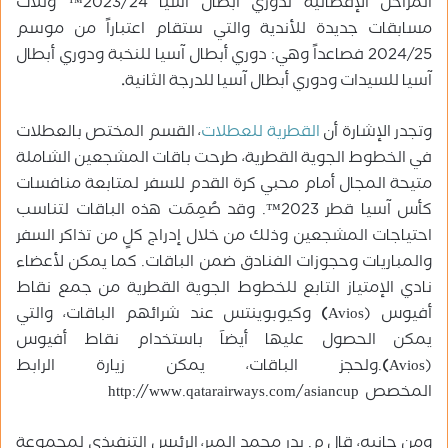
المراحل الإقصائية لدوري أبطال آسيا 2023/24™ وثلاث
مسابقات جديدة للأندية والتي ستقام اعتباراً من موسم
2024/25 فصاعداً وهي: دوري أبطال آسيا للنخبة ودوري أبطال
آسيا للسيدات ودوري أبطال آسيا للدرجة الثانية
.
وتجدر الإشارة أن
القطرية للعطلات
، القسم المختص بالعطلات
في الخطوط الجوية القطرية، طرحت باقات المشجعين الشاملة
متيحة المجال أمام محبي كرة القدم للسفر لمتابعة منافسات
كأس آسيا قطر 2023™. وقد صُمِمَت هذه الباقات لتناسب
احتياجات المشجعين وذلك من خلال إدراج كلٍ من تذاكر السفر
والمباريات وحجوزات الفنادق ضمن الباقات. كما يمكن لأعضاء
نادي الإمتياز التابع للخطوط الجوية القطرية من جمع نقاط
أفيوس (Avios
)
وكيوبوينتس عند شرائهم الباقات، والتي
يمكن الحصول عليها أيضاَ باستخدام نقاط أفيوس
(Avios
)
.ولحجز الباقات، يمكن زيارة الرابط
المخصص
http://www.qatarairways.com/asiancup
ومن جانبه، قال م. بدر محمد المير، الرئيس التنفيذي لمجموعة