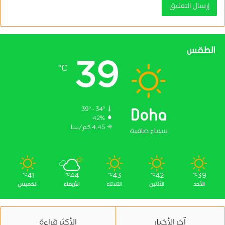
الطقس
39
℃
39º - 34º
Doha
42%
4.45 كم/سا
سماء صافية
41
44
43
42
39
℃
℃
℃
℃
℃
الأحد
الأثنين
الثلاثاء
الأربعاء
الخميس
آخر الأخبار
الأكثر قراءة