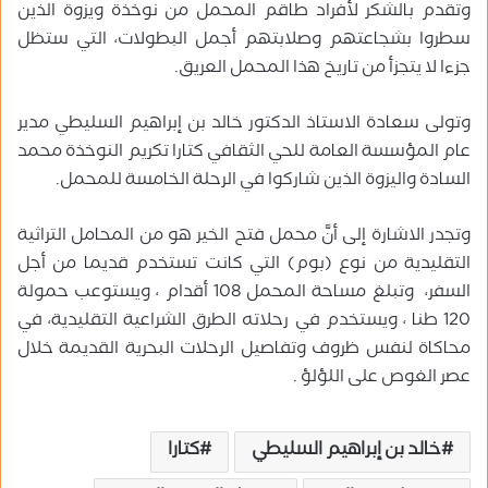
وتقدم بالشكر لأفراد طاقم المحمل من نوخذة ويزوة الذين
سطروا بشجاعتهم وصلابتهم أجمل البطولات، التي ستظل
جزءا لا يتجزأ من تاريخ هذا المحمل العريق.
وتولى سعادة الاستاذ الدكتور خالد بن إبراهيم السليطي مدير
عام المؤسسة العامة للحي الثقافي كتارا تكريم النوخذة محمد
السادة واليزوة الذين شاركوا في الرحلة الخامسة للمحمل.
وتجدر الاشارة إلى أنَّ محمل فتح الخير هو من المحامل التراثية
التقليدية من نوع (بوم) التي كانت تستخدم قديما من أجل
السفر، وتبلغ مساحة المحمل 108 أقدام ، ويستوعب حمولة
120 طنا ، ويستخدم في رحلاته الطرق الشراعية التقليدية، في
محاكاة لنفس ظروف وتفاصيل الرحلات البحرية القديمة خلال
عصر الغوص على اللؤلؤ .
خالد بن إبراهيم السليطي
كتارا