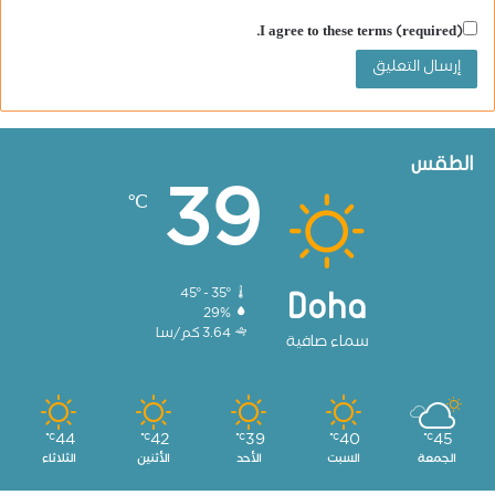
I agree to these terms (required).
الطقس
39
℃
45º - 35º
Doha
29%
3.64 كم/سا
سماء صافية
44
42
39
40
45
℃
℃
℃
℃
℃
الجمعة
السبت
الأحد
الأثنين
الثلاثاء