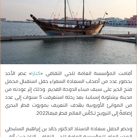
ر
ي
د
ا
إ
ل
ك
ت
ر
و
أقامت المؤسسة العامة للحي الثقافي «
كتارا
» عصر الأحد
ن
ي
بحضور عدد من أصحاب السعادة السفراء حفل استقبال محمل
ا
فتح الخير على سيف ميناء الدوحة القديم. وذلك إثر عودته من
مدينة برشلونة إسبانيا، بعد رحلة استغرقت 5 سنوات إلى عدد
من الموانئ الأوروبية بهدف التعريف بموروث قطر البحري
إضافةً إلى الترويج لـكأس العالم قطر فيفا2022.
وحضر الحفل سعادة الاستاذ الدكتور خالد بن إبراهيم السليطي