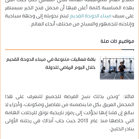
المدير العام للمؤسسة العامة للحي الثقافي كتارا حيث ألقى
بهذه المناسبة كلمة أعلن فيها أن محمل فتح الخير سيستقر
على سيف
ميناء الدوحة القديم
ليتم تحويله إلى وجهة سياحية
وإتاحته للجمهور والسياح من مختلف أنحاء العالم.
مواضيع ذات صلة
باقة فعاليات متنوعة في ميناء الدوحة القديم
خلال اليوم الرياضي للدولة
قائلا: “ونحن بذلك نتيح الفرصة للجميع للتعرف على هذا
المحمل العريق بكل ما يتضمنه من تفاصيل ومكونات، وأجزاء لا
نبالغ إن قلنا إنها تحوَّلت إلى رموز تاريخية توثق للرحلات الهامة
التي خاضها منذ عام 2013 حيث جاب آنذاك في رحلته الأولى
بنادر الخليج،