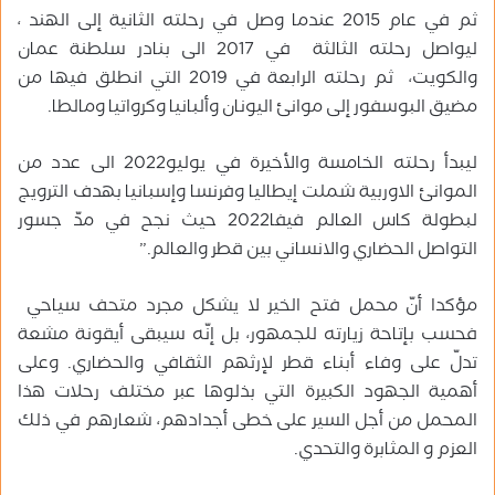
ثم في عام 2015 عندما وصل في رحلته الثانية إلى الهند ،
ليواصل رحلته الثالثة في 2017 الى بنادر سلطنة عمان
والكويت، ثم رحلته الرابعة في 2019 التي انطلق فيها من
مضيق البوسفور إلى موانئ اليونان وألبانيا وكرواتيا ومالطا.
ليبدأ رحلته الخامسة والأخيرة في يوليو2022 الى عدد من
الموانئ الاوربية شملت إيطاليا وفرنسا وإسبانيا بهدف الترويج
لبطولة كاس العالم فيفا2022 حيث نجح في مدّ جسور
التواصل الحضاري والانساني بين قطر والعالم.”
مؤكدا أنّ محمل فتح الخير لا يشكل مجرد متحف سياحي
فحسب بإتاحة زيارته للجمهور، بل إنّه سيبقى أيقونة مشعة
تدلّ على وفاء أبناء قطر لإرثهم الثقافي والحضاري. وعلى
أهمية الجهود الكبيرة التي بذلوها عبر مختلف رحلات هذا
المحمل من أجل السير على خطى أجدادهم، شعارهم في ذلك
العزم و المثابرة والتحدي.