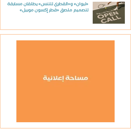
«ليوان» و«القطري للتنس» يطلقان مسابقة
لتصميم ملصق «قطر إكسون موبيل»