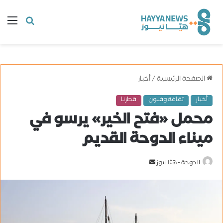
البحث
ال
عن
الصفحة الرئيسية
/
أخبار
أخبار
ثقافة وفنون
قطرنا
محمل «فتح الخير» يرسو في
ميناء الدوحة القديم
الدوحة - هيّا نيوز
أ
ر
س
ل
ب