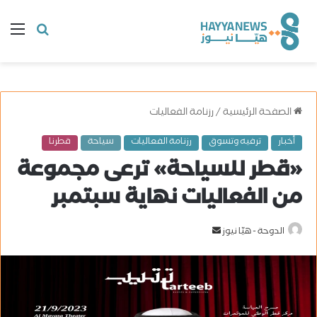
البحث
ال
عن
الصفحة الرئيسية
/
رزنامة الفعاليات
أخبار
ترفيه وتسوق
رزنامة الفعاليات
سياحة
قطرنا
«قطر للسياحة» ترعى مجموعة
من الفعاليات نهاية سبتمبر
الدوحة - هيّا نيوز
أ
ر
س
ل
ب