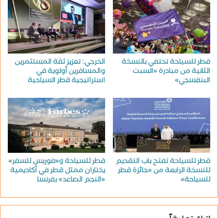
قطر للسياحة تحتفي بالنسخة
الخرجي: تعزيز ثقة المستثمرين
الثانية من مبادرة «السبت
والمسافرين أولوية في
البنفسجي»
استراتيجية قطر السياحية
قطر للسياحة تفتح باب التقديم
قطر للسياحة و«فوربس للسفر»
للنسخة الرابعة من «جائزة قطر
يختاران ممثل قطر في أكاديمية
للسياحة»
«النجم الصاعد» بفرنسا