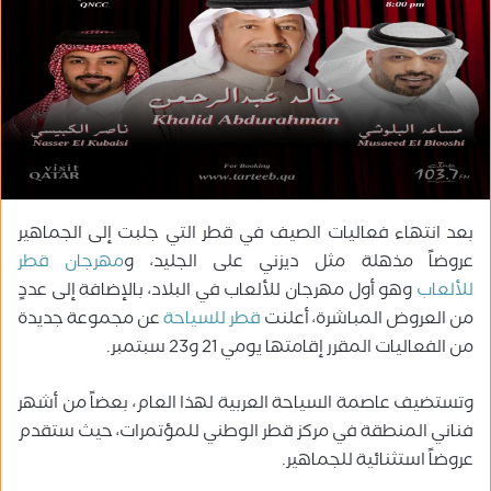
ر
ي
د
ا
إ
ل
ك
ت
ر
بعد انتهاء فعاليات الصيف في قطر التي جلبت إلى الجماهير
و
عروضاً مذهلة مثل ديزني على الجليد، و
مهرجان قطر
ن
للألعاب
وهو أول مهرجان للألعاب في البلاد، بالإضافة إلى عددٍ
ي
ا
من العروض المباشرة، أعلنت
قطر للسياحة
عن مجموعة جديدة
من الفعاليات المقرر إقامتها يومي 21 و23 سبتمبر.
وتستضيف عاصمة السياحة العربية لهذا العام، بعضاً من أشهر
فناني المنطقة في مركز قطر الوطني للمؤتمرات، حيث ستقدم
عروضاً استثنائية للجماهير.