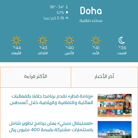
36º - 34º
Doha
57%
3.79 كم/سا
سماء صافية
44
43
40
41
36
℃
℃
℃
℃
℃
السبت
الأحد
الأثنين
الثلاثاء
الأربعاء
آخر الأخبار
الأكثر قراءة
«رزنامة قطر» تقدم برنامجا حافلا بالفعاليات
العائلية والثقافية والرياضية خلال أغسطس
«فستيفال سيتي» يعلن برنامج تطوير شامل
باستثمارات مشتركة بقيمة 400 مليون ريال