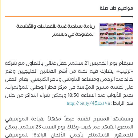
مواضيع ذات صلة
رزنامة سياحية غنية بالفعاليات والأنشطة
المفتوحة في ديسمبر
سيقام يوم الخميس 21 سبتمبر حفل غنائي بالتعاون مع شركة
«ترتيب»، يشارك فيه نخبة من أهم الفنانين الخليجيين وهم
خالد عبد الرحمن ومساعد البلوشي وناصر الكبيسي. يقام الحفل
على خشبة مسرح الميّاسة في مركز قطر الوطني للمؤتمرات.
تفتح الأبواب عند الساعة 18:30 ويمكن شراء التذاكر من خلال
هذا الرابط:
http://bit.ly/45ExJVn
وسيشهد المسرح نفسه عرضاً مذهلاً بقيادة الموسيقي
المصري الشهير عمر خيرت، وذلك يوم السبت 23 سبتمبر. يمكن
للجمهور الاستمتاع بأجمل الألحان الرائدة للموسيقي