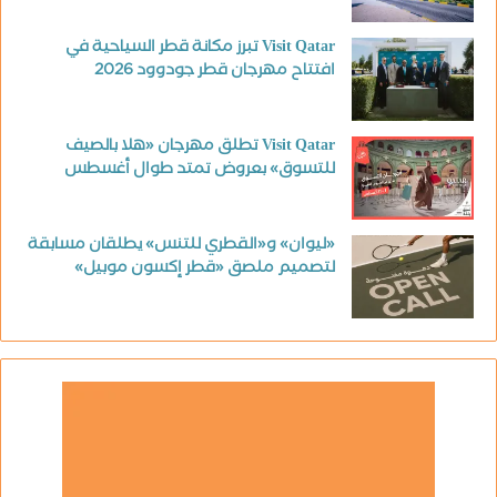
Visit Qatar تبرز مكانة قطر السياحية في
افتتاح مهرجان قطر جودوود 2026
Visit Qatar تطلق مهرجان «هلا بالصيف
للتسوق» بعروض تمتد طوال أغسطس
«ليوان» و«القطري للتنس» يطلقان مسابقة
لتصميم ملصق «قطر إكسون موبيل»