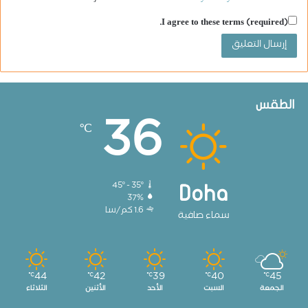
I agree to these terms (required).
الطقس
36
℃
45º - 35º
Doha
37%
1.6 كم/سا
سماء صافية
44
42
39
40
45
℃
℃
℃
℃
℃
الجمعة
السبت
الأحد
الأثنين
الثلاثاء