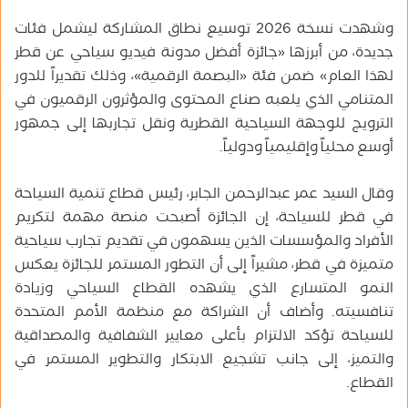
وشهدت نسخة 2026 توسيع نطاق المشاركة ليشمل فئات
جديدة، من أبرزها «جائزة أفضل مدونة فيديو سياحي عن قطر
لهذا العام» ضمن فئة «البصمة الرقمية»، وذلك تقديراً للدور
المتنامي الذي يلعبه صناع المحتوى والمؤثرون الرقميون في
الترويج للوجهة السياحية القطرية ونقل تجاربها إلى جمهور
أوسع محلياً وإقليمياً ودولياً.
وقال السيد عمر عبدالرحمن الجابر، رئيس قطاع تنمية السياحة
في قطر للسياحة، إن الجائزة أصبحت منصة مهمة لتكريم
الأفراد والمؤسسات الذين يسهمون في تقديم تجارب سياحية
متميزة في قطر، مشيراً إلى أن التطور المستمر للجائزة يعكس
النمو المتسارع الذي يشهده القطاع السياحي وزيادة
تنافسيته. وأضاف أن الشراكة مع منظمة الأمم المتحدة
للسياحة تؤكد الالتزام بأعلى معايير الشفافية والمصداقية
والتميز، إلى جانب تشجيع الابتكار والتطوير المستمر في
القطاع.