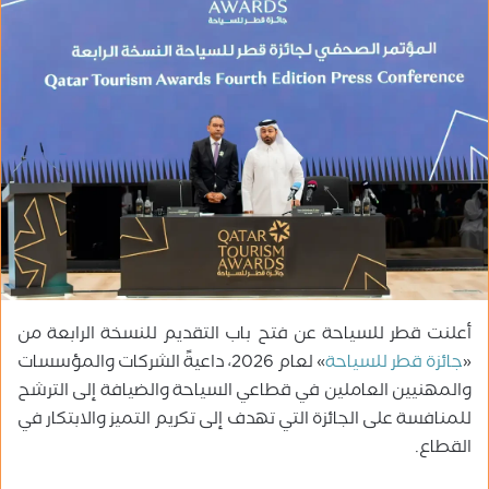
ب
ر
ي
د
ا
إ
ل
ك
ت
ر
و
ن
ي
أعلنت قطر للسياحة عن فتح باب التقديم للنسخة الرابعة من
ا
«
جائزة قطر للسياحة
» لعام 2026، داعيةً الشركات والمؤسسات
والمهنيين العاملين في قطاعي السياحة والضيافة إلى الترشح
للمنافسة على الجائزة التي تهدف إلى تكريم التميز والابتكار في
القطاع.