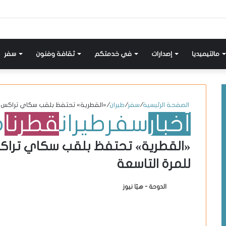
إضافة
مواضيع
تسجيل
X-
انستقرام
يوتيوب
فيسبوك
عمود
مشابهة
دخول
twitter
جانبي
مالتيميديا
إصدارات
في خدمتكم
ثقافة وفنون
سفر
الصفحة الرئيسية
/
سفر
/
طيران
/
«القطرية» تحتفظ بلقب سكاي تراكس لأ
أخبار
سفر
طيران
قطرنا
م
«القطرية» تحتفظ بلقب سكاي تراكس
للمرة التاسعة
الدوحة - هيّا نيوز
أ
ر
س
ل