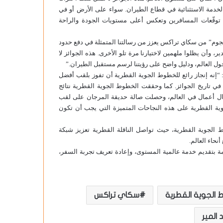
 الخدمة الاستثنائية في قطاع الطيران. سواء على الأرض أو في
توقّعات المسافرين وتعكس أعلى مستويات الجودة والراحة
وم” من سكاي تراكس يعزز من رسالتنا المتمثلة في دفع حدود
ر، وأن يظلوا ملهمين لاختيارنا مرة تلو الأخرى. هذه الجوائز لا
ول العالم، ودليل واضح على رؤيتنا لرسم مستقبل الطيران.”
 “إنه إنجاز رائع للخطوط الجوية القطرية أن تفوز بلقب أفضل
اسعة التي تفوز فيها في تاريخ الجوائز. كما وحققت الخطوط الجوية القطرية نتائج
جال أعمال في العالم، وحصلت صالة حديقة المرجان على لقب
ية القطرية على هذه النجاحات المتميزة التي يجب أن تكون
 الجوية القطرية، حيث تواصل الناقلة القطرية تعزيز شبكة
نحاء العالم.
مة بتقديم خدمة عالمية المستوى، وإعادة تعريف تجربة السفر،
 الجوية القطرية
سكاي تراكس
 المير