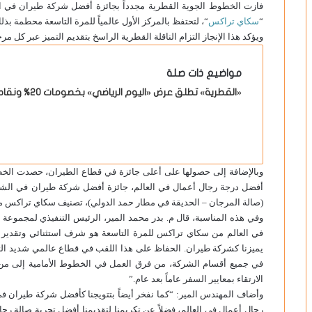
فازت الخطوط الجوية القطرية مجدداً بجائزة أفضل شركة طيران في ا
“
سكاي تراكس
“، لتحتفظ بالمركز الأول عالمياً للمرة التاسعة محطمة بذلك
ويؤكد هذا الإنجاز التزام الناقلة القطرية الراسخ بتقديم التميز عبر كل م
مواضيع ذات صلة
«القطرية» تطلق عرض «اليوم الرياضي» بخصومات 20% ونقاط أفيوس إضافية
وبالإضافة إلى حصولها على أعلى جائزة في قطاع الطيران، حصدت الخ
أفضل درجة رجال أعمال في العالم، جائزة أفضل شركة طيران في الشر
(صالة المرجان – الحديقة في مطار حمد الدولي)، تصنيف سكاي تراكس 
وفي هذه المناسبة، قال م. بدر محمد المير، الرئيس التنفيذي لمجموعة
في العالم من سكاي تراكس للمرة التاسعة هو شرف استثنائي وتقدير يت
يميزنا كشركة طيران. الحفاظ على هذا اللقب في قطاع عالمي شديد الت
في جميع أقسام الشركة، من فرق العمل في الخطوط الأمامية إلى من ي
الارتقاء بمعايير السفر عاماً بعد عام.”
وأضاف المهندس المير: “كما نفخر أيضاً بتتويجنا كأفضل شركة طيران
رجال أعمال في العالم، فضلاً عن تكريمنا لتقديمنا أفضل تجربة صالة رجا