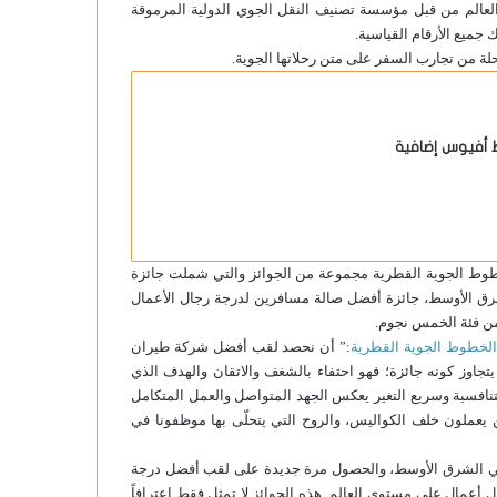
لعالم من قبل مؤسسة تصنيف النقل الجوي الدولية المرموقة
 جميع الأرقام القياسية.
رحلة من تجارب السفر على متن رحلاتها الجوية.
طوط الجوية القطرية مجموعة من الجوائز والتي شملت جائزة
ق الأوسط، جائزة أفضل صالة مسافرين لدرجة رجال الأعمال
من فئة الخمس نجوم.
الخطوط الجوية القطرية
:” أن نحصد لقب أفضل شركة طيران
جاوز كونه جائزة؛ فهو احتفاء بالشغف والاتقان والهدف الذي
نافسية وسريع التغير يعكس الجهد المتواصل والعمل المتكامل
عملون خلف الكواليس، والروح التي يتحلّى بها موظفونا في
 في الشرق الأوسط، والحصول مرة جديدة على لقب أفضل درجة
ل أعمال على مستوى العالم. هذه الجوائز لا تمثل فقط اعترافاً