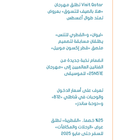
Visit Qatar تطلق مهرجان
«هلا بالصيف للتسوق» بعروض
تمتد طوال أغسطس
«ليوان» و«القطري للتنس»
يطلقان مسابقة لتصميم
ملصق «قطر إكسون موبيل»
انضمام نخبة جديدة من
الفنانين العالميين إلى «مهرجان
25N51E» للموسيقى
تعرف على أسعار الدخول
والوجبات في شاطئي «B12»
و«دوحة ساندز»
%25 خصما.. «القطرية» تطلق
عرض «الرحلات والمكافآت»
للسفر حتى مايو 2025