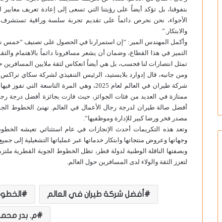
بتفوقنا، بل تؤكد أيضاً على رؤيتنا التي تسعى إلى إعادة تعريف معايير
الأجواء، نحن نحرص دائماً على تقديم تجربة سلسة وراقية تستشرف 
والابتكار.”
وأكمل المهندس المير: “إن استمرارنا في الحصول على تصنيف “خمس نج
التميز في هذا القطاع، وضمان أن يشعر مسافرونا دائماً بالاهتمام والتقدي
تمثل انتصارات لنا فحسب، بل هي أيضاً انعكاس لثقة ملايين المسافرين ح
ومن جانبه، قال إدوارد بلايستيد، الرئيس التنفيذي لشركة سكاي تراكس:
شركة طيران في العالم لعام 2025، وهي المرة الت
ممتازة في العديد من فئات الجوائز، حيث فازت بجائزة أفضل درجة ر
أفضل صالة طيران لدرجة رجال الأعمال في العالم. نهنئ الخطوط الجو
مصدر فخر ورضا كبير للإدارة وموظفيها”.
وتعد هذه التكريمات أحدث الإنجازات في عام استثنائي تعيشه الخطوط
وجهاتها وعروض منتجاتها وابتكار خدماتها عبر عملياتها التشغيلية إلى جميع أ
وبصفتها الناقلة الوطنية لدولة قطر، تظل الخطوط الجوية القطرية ملتز
لتعزز الثقة والولاء لدى المسافرين حول العالم.
أفضل شركة طيران في العالم
الخطوط
م. بدر محمد