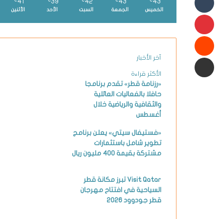
41
39
42
43
43
℃
℃
℃
℃
℃
الخميس
الجمعة
السبت
الأحد
الأثنين
بينتيريست
شارك عبر البريد الإلكتروني
آخر الأخبار
الأكثر قراءة
«رزنامة قطر» تقدم برنامجا
حافلا بالفعاليات العائلية
والثقافية والرياضية خلال
أغسطس
«فستيفال سيتي» يعلن برنامج
تطوير شامل باستثمارات
مشتركة بقيمة 400 مليون ريال
Visit Qatar تبرز مكانة قطر
السياحية في افتتاح مهرجان
قطر جودوود 2026