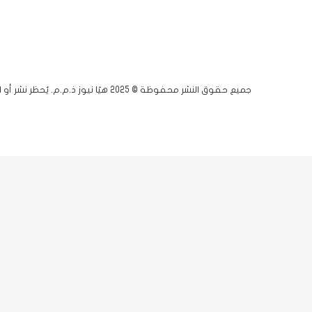
جميع حقوق النشر محفوظة © 2025 هيّا نيوز ذ.م.م. يُحظر نشر أو اقتباس أي مادة دون إذن مسبق.
فيسبوك
يوتيوب
انستقرام
زر
X-
الذهاب
twitter
إلى
الأعلى