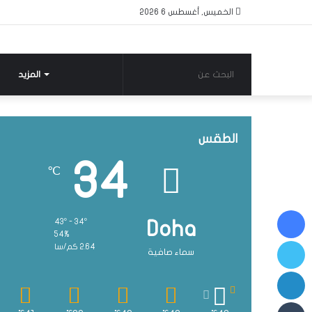
الخميس, أغسطس 6 2026
البحث
المزيد
عن
الطقس
34
℃
فيسبوك
43º - 34º
Doha
54%
تويتر
2.64 كم/سا
سماء صافية
لينكدإن