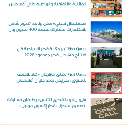
العائلية والثقافية والرياضية خلال أغسطس
«فستيفال سيتي» يعلن برنامج تطوير شامل
باستثمارات مشتركة بقيمة 400 مليون ريال
Visit Qatar تبرز مكانة قطر السياحية في
افتتاح مهرجان قطر جودوود 2026
Visit Qatar تطلق مهرجان «هلا بالصيف
للتسوق» بعروض تمتد طوال أغسطس
«ليوان» و«القطري للتنس» يطلقان مسابقة
لتصميم ملصق «قطر إكسون موبيل»