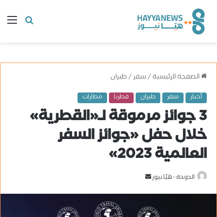
البحث
ال
عن
الصفحة الرئيسية
/
سفر
/
طيران
أخبار
سفر
طيران
قطرنا
مطارات
3 جوائز مرموقة لـ«القطرية»
خلال حفل «جوائز السفر
العالمية 2023»
الدوحة - هيّا نيوز
أ
ر
س
ل