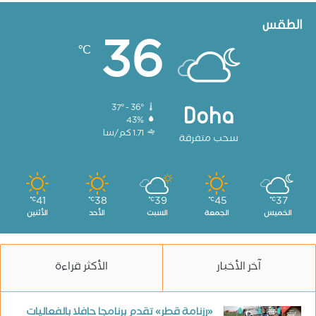
الطقس
36
℃
37º - 36º
Doha
43%
1.71 كم/سا
سحب متفرقة
41
38
39
45
37
℃
℃
℃
℃
℃
الخميس
الجمعة
السبت
الأحد
الأثنين
آخر الأخبار
الأكثر قراءة
«رزنامة قطر» تقدم برنامجا حافلا بالفعاليات