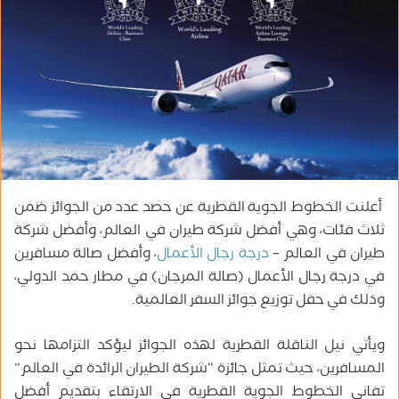
ب
ر
ي
د
ا
إ
ل
ك
ت
ر
أعلنت الخطوط الجوية القطرية عن حصد عدد من الجوائز ضمن
و
ثلاث فئات، وهي أفضل شركة طيران في العالم، وأفضل شركة
ن
طيران في العالم –
درجة رجال الأعمال
، وأفضل صالة مسافرين
ي
في درجة رجال الأعمال (صالة المرجان) في مطار حمد الدولي،
ا
وذلك في حفل توزيع جوائز السفر العالمية.
ويأتي نيل الناقلة القطرية لهذه الجوائز ليؤكد التزامها نحو
المسافرين، حيث تمثل جائزة “شركة الطيران الرائدة في العالم”
تفاني الخطوط الجوية القطرية في الارتقاء بتقديم أفضل