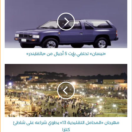
«نيسان» تحتفي بإرث 5 أجيال من «باثفايندر»
مهرجان «المحامل التقليدية 13» يطوي شراعه على شاطئ
كتارا