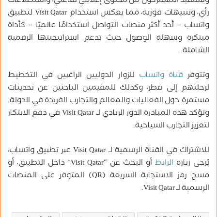
ويستفيد المشتركون من محتوى إعلامي تفاعلي، واستطلاعات
رأي، وتنبيهات فورية، مما يعكس استخدام Visit Qatar لتطبيق
واتساب – أحد أكثر منصات التواصل استخدامًا عالميًا – كأداة
مبتكرة وسهلة الوصول حيث تدعم استراتيجيتها الرقمية
الشاملة.
وتتوفر
قناة واتساب
للزوار الدوليين الراغبين في التخطيط
لرحلتهم إلى قطر، وكذلك للمقيمين الباحثين عن تحديثات
مستمرة حول الفعاليات والمعالم والتجارب الفريدة في الدولة.
وتؤكد هذه المبادرة الدور الريادي لـ Visit Qatar في دفع الابتكار
لتعزيز التجارب السياحية.
للاشتراك في القناة الرسمية لـ Visit Qatar عبر تطبيق واتساب،
يُرجى زيارة
الرابط
أو البحث عن “Visit Qatar” داخل التطبيق، أو
مسح رمز الاستجابة السريعة (QR) المتوفر على المنصات
الرسمية لـ Visit Qatar.