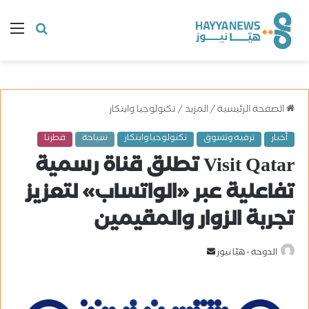
البحث
ال
عن
الصفحة الرئيسية
/
المزيد
/
تكنولوجيا وابتكار
أخبار
ترفيه وتسوق
تكنولوجيا وابتكار
سياحة
قطرنا
Visit Qatar تطلق قناة رسمية
تفاعلية عبر «الواتساب» لتعزيز
تجربة الزوار والمقيمين
الدوحة - هيّا نيوز
أ
ر
س
ل