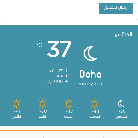
الطقس
37
℃
38º - 37º
Doha
41%
2.83 كم/سا
سماء صافية
41
38
40
44
38
℃
℃
℃
℃
℃
الخميس
الجمعة
السبت
الأحد
الأثنين