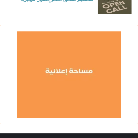
لتصميم ملصق «قطر إكسون موبيل»