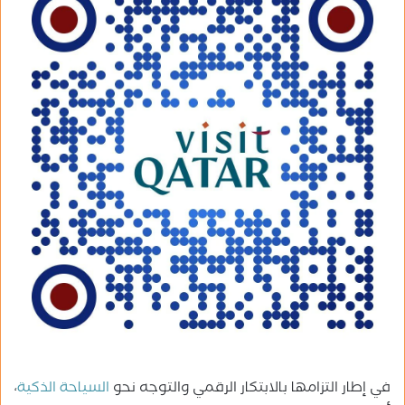
ب
ر
ي
د
ا
إ
ل
ك
ت
ر
و
ن
ي
ا
في إطار التزامها بالابتكار الرقمي والتوجه نحو
السياحة الذكية
،