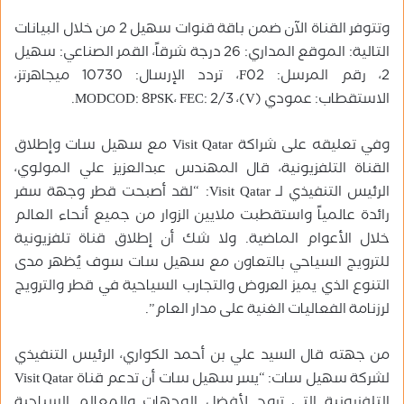
وتتوفر القناة الآن ضمن باقة قنوات سهيل 2 من خلال البيانات
التالية: الموقع المداري: 26 درجة شرقاً، القمر الصناعي: سهيل
2، رقم المرسل: F02، تردد الإرسال: 10730 ميجاهرتز،
الاستقطاب: عمودي (V)، MODCOD: 8PSK، FEC: 2/3.
وفي تعليقه على شراكة Visit Qatar مع سهيل سات وإطلاق
القناة التلفزيونية، قال المهندس عبدالعزيز علي المولوي،
الرئيس التنفيذي لـ Visit Qatar: “لقد أصبحت قطر وجهة سفر
رائدة عالمياً واستقطبت ملايين الزوار من جميع أنحاء العالم
خلال الأعوام الماضية. ولا شك أن إطلاق قناة تلفزيونية
للترويج السياحي بالتعاون مع سهيل سات سوف يُظهر مدى
التنوع الذي يميز العروض والتجارب السياحية في قطر والترويج
لرزنامة الفعاليات الغنية على مدار العام”.
من جهته قال السيد علي بن أحمد الكواري، الرئيس التنفيذي
لشركة سهيل سات: “يسر سهيل سات أن تدعم قناة Visit Qatar
التلفزيونية التي تروج لأفضل الوجهات والمعالم السياحية