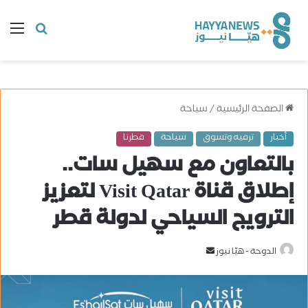
البحث
ال
عن
الصفحة الرئيسية
/
سياحة
أخبار
ترفيه وتسوق
سياحة
قطرنا
بالتعاون مع سهيل سات..
إطلاق قناة Visit Qatar لتعزيز
الترويج السياحي لدولة قطر
الدوحة - هيّا نيوز
أ
ر
س
ل