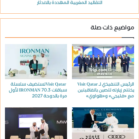
التقاليد المغربية المهددة بالاندثار
مواضيع ذات صلة
الرئيس التنفيذي لـ Visit Qatar
Visit Qatarتستضيف سلسلة
يختتم زيارته للصين باتفاقيتين
سباقات IRONMAN 70.3 لأول
مع «فليجي» و«هواوي»
مرة بالدوحة 2027