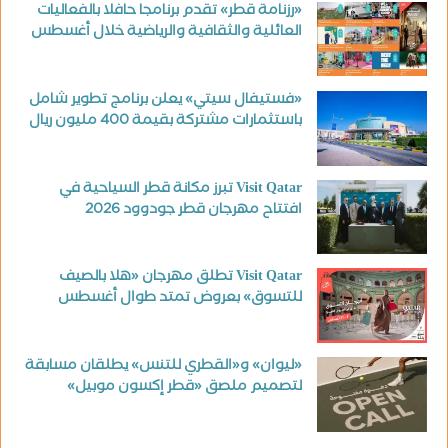
«رزنامة قطر» تقدم برنامجا حافلا بالفعاليات
العائلية والثقافية والرياضية خلال أغسطس
«فستيفال سيتي» يعلن برنامج تطوير شامل
باستثمارات مشتركة بقيمة 400 مليون ريال
Visit Qatar تبرز مكانة قطر السياحية في
افتتاح مهرجان قطر جودوود 2026
Visit Qatar تطلق مهرجان «هلا بالصيف
للتسوق» بعروض تمتد طوال أغسطس
«ليوان» و«القطري للتنس» يطلقان مسابقة
لتصميم ملصق «قطر إكسون موبيل»