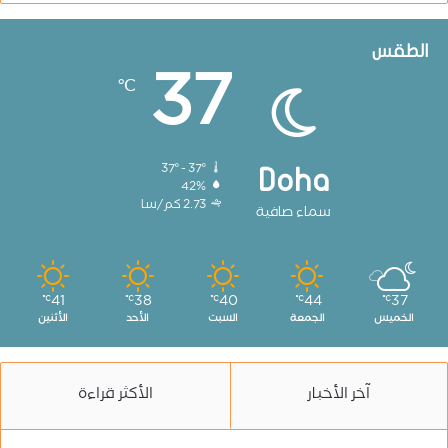
الطقس
37
℃
37º - 37º
Doha
42%
2.73 كم/سا
سماء صافية
41
38
40
44
37
℃
℃
℃
℃
℃
الخميس
الجمعة
السبت
الأحد
الأثنين
آخر الأخبار
الأكثر قراءة