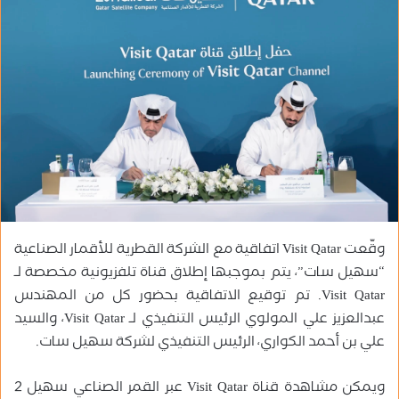
ب
ر
ي
د
ا
إ
ل
ك
ت
ر
و
وقّعت Visit Qatar اتفاقية مع الشركة القطرية للأقمار الصناعية
ن
ي
“سهيل سات”، يتم بموجبها إطلاق قناة تلفزيونية مخصصة لـ
ا
Visit Qatar.
تم توقيع الاتفاقية بحضور كل من المهندس
عبدالعزيز علي المولوي الرئيس التنفيذي لـ Visit Qatar، والسيد
علي بن أحمد الكواري، الرئيس التنفيذي لشركة سهيل سات.
ويمكن مشاهدة قناة Visit Qatar عبر القمر الصناعي سهيل 2