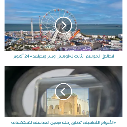
انطلاق الموسم الثالث لـ«لوسيل وينتر وندرلاند» 24 أكتوبر
«الأعوام الثقافية» تطلق رحلة «بعين العدسة» لاستكشاف