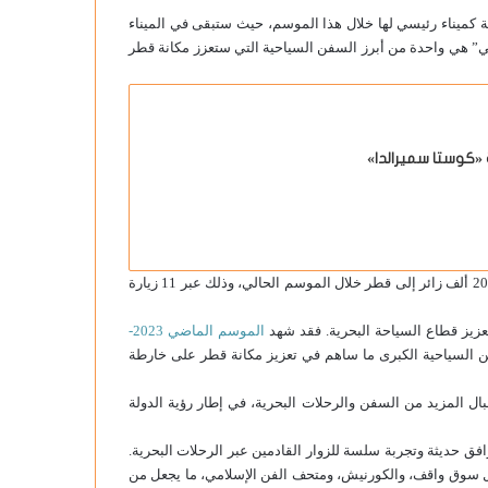
حة كميناء رئيسي لها خلال هذا الموسم، حيث ستبقى في الميناء
وحتى 2 ديسمبر 2024. و”سيليستيال جورني” هي واحدة من أبرز السفن السياحية التي ستعزز مكانة قطر
وذكرت قطر للسياحة أنه من المتوقع أن تجلب “سيليستيال جورني” نحو 20 ألف زائر إلى قطر خلال الموسم الحالي، وذلك عبر 11 زيارة
تعزيز قطاع السياحة البحرية. فقد شهد
الموسم الماضي 2023-
 لأكثر من 80 زيارة بحرية من السفن السياحية الكبرى ما ساهم في تعزيز مكانة قطر على خارطة
ل المزيد من السفن والرحلات البحرية، في إطار رؤية الدولة
فق حديثة وتجربة سلسة للزوار القادمين عبر الرحلات البحرية.
مثل سوق واقف، والكورنيش، ومتحف الفن الإسلامي، ما يجعل من