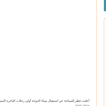
ب
ر
ي
د
ا
إ
ل
ك
ت
ر
و
ن
ي
ا
أعلنت قطر للسياحة عن استقبال ميناء الدوحة أولى رحلات الباخرة الس
2024-2025.