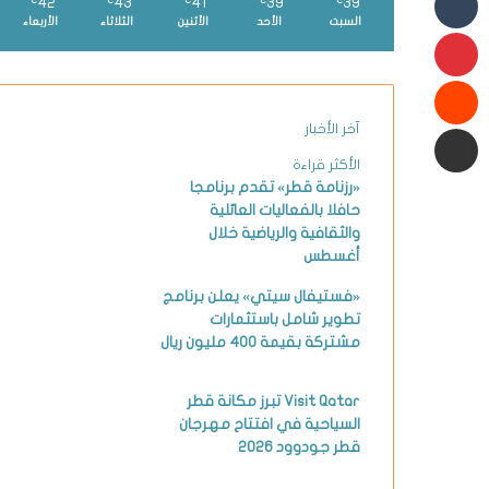
42
43
41
39
39
℃
℃
℃
℃
℃
السبت
الأحد
الأثنين
الثلاثاء
الأربعاء
بينتيريست
شارك عبر البريد الإلكتروني
آخر الأخبار
الأكثر قراءة
«رزنامة قطر» تقدم برنامجا
حافلا بالفعاليات العائلية
والثقافية والرياضية خلال
أغسطس
«فستيفال سيتي» يعلن برنامج
تطوير شامل باستثمارات
مشتركة بقيمة 400 مليون ريال
Visit Qatar تبرز مكانة قطر
السياحية في افتتاح مهرجان
قطر جودوود 2026