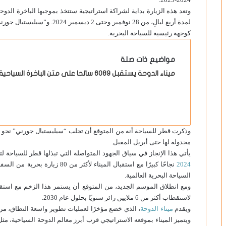
وتعد هذه الزيارة بداية لشراكة استراتيجية ستتخذ بموجبها الباخرة الدو
لمدة أربع ليالٍ، من 28 نوفمبر 
كوجهة رئيسية للسياحة البحرية.
مواضيع ذات صلة
ميناء الدوحة يستقبل 6089 سائحا على متن الباخرة السياحية «كوستا سميرالدا»
مجدولة لها حتى أبريل المقبل.
يأتي هذا الإنجاز في سياق الجهود المتواصلة التي تبذلها قطر للسياحة ل
2024
نجاحًا كبيرًا مع استقبال الميناء
السياحة البحرية العالمية.
ومع انطلاق الموسم الجديد، من المتوقع أن يستمر هذا الزخم مع استقبا
لاستقطاب أكثر من 6 ملايين زائر سنويًا بحلول عام 2030.
ويقدم
ميناء الدوحة
، الذي خضع مؤخرًا لعمليات تطوير واسعة النطاق، مرا
ويتميز الميناء بموقعه الاستراتيجي قرب أبرز معالم الدوحة السياحية، 