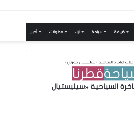
ضيافة
سياحة
آراء
مطولات
أخبار
حلات الباخرة السياحية «سيليستيال جورني»
ياحة
قطرنا
اخرة السياحية «سيليستيال