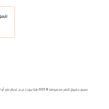
تابعو
جميع حقوق النشر محفوظة © 2025 هيّا نيوز ذ.م.م. يُحظر نشر أو اقتباس أي مادة دون إذن مسبق.
فيسبوك
يوتيوب
انستقرام