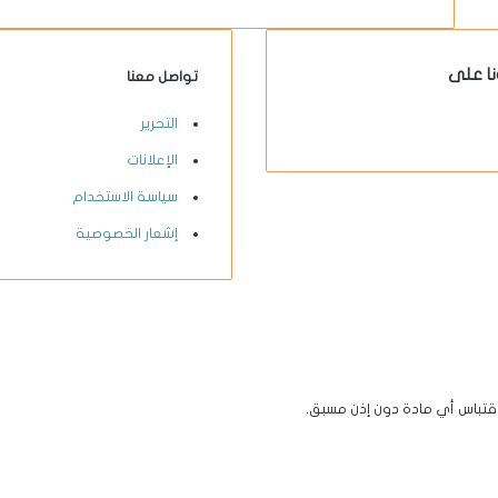
نا على
تواصل معنا
X-
يوتيوب
انستقرام
فيسبوك
التحرير
twitter
الإعلانات
سياسة الاستخدام
إشعار الخصوصية