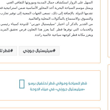
السهل على الزوار استكشاف جمال المدينة وموروثها الثقافي الغني.
ويمثل موسم السياحة البحرية أحد المحاور الأساسية ضمن استراتيجية قطر
تقدمها الدولة. بالإضافة إلى ذلك، تسعى الجهات المعنية إلى توفير تجارب 
والتسوق، والاستمتاع بالمأكولات المحلية والعالمية.
من الجدير بالذكر أن اختيار “سيليستيال جورني” للدوحة كميناء رئيسي ي
والخدمات التي توفرها قطر. كما يعزز هذا التعاون فرص تحقيق المزيد م
ويعزز مكانة قطر كوجهة سياحية عالمية رائدة.
سيليستيال جورني
قطر لل
قطر للسياحة ومواني قطر تحتفيان برسو
«سيليستيال جورني» في ميناء الدوحة