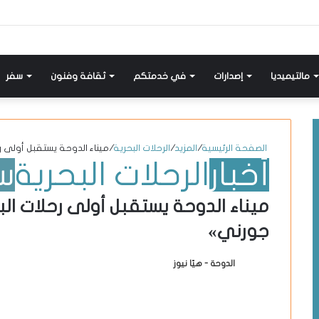
إضافة
مواضيع
تسجيل
X-
انستقرام
يوتيوب
فيسبوك
عمود
مشابهة
دخول
twitter
جانبي
مالتيميديا
إصدارات
في خدمتكم
ثقافة وفنون
سفر
الصفحة الرئيسية
/
المزيد
/
الرحلات البحرية
/
ميناء الدوحة يستقبل أولى ر
أخبار
الرحلات البحرية
س
ميناء الدوحة يستقبل أولى رحلات الب
جورني»
الدوحة - هيّا نيوز
أ
ر
س
ل