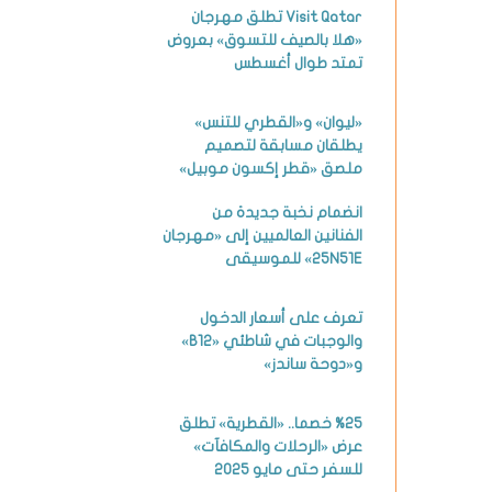
Visit Qatar تطلق مهرجان
«هلا بالصيف للتسوق» بعروض
تمتد طوال أغسطس
«ليوان» و«القطري للتنس»
يطلقان مسابقة لتصميم
ملصق «قطر إكسون موبيل»
انضمام نخبة جديدة من
الفنانين العالميين إلى «مهرجان
25N51E» للموسيقى
تعرف على أسعار الدخول
والوجبات في شاطئي «B12»
و«دوحة ساندز»
%25 خصما.. «القطرية» تطلق
عرض «الرحلات والمكافآت»
للسفر حتى مايو 2025