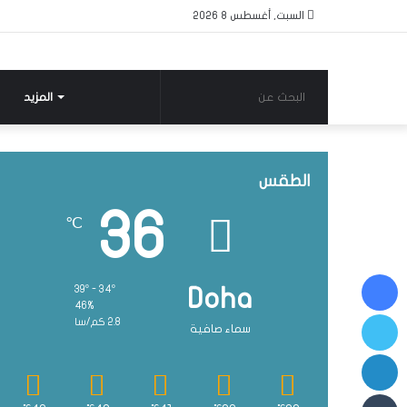
السبت, أغسطس 8 2026
البحث
المزيد
عن
الطقس
36
℃
فيسبوك
39º - 34º
Doha
46%
تويتر
2.8 كم/سا
سماء صافية
لينكدإن