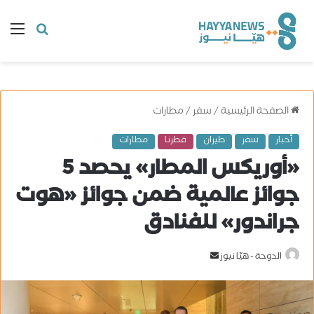
البحث
ال
عن
الصفحة الرئيسية
/
سفر
/
مطارات
أخبار
سفر
طيران
قطرنا
مطارات
«أوريكس المطار» يحصد 5
جوائز عالمية ضمن جوائز «هوت
جراندور» للفنادق
الدوحة - هيّا نيوز
أ
ر
س
ل