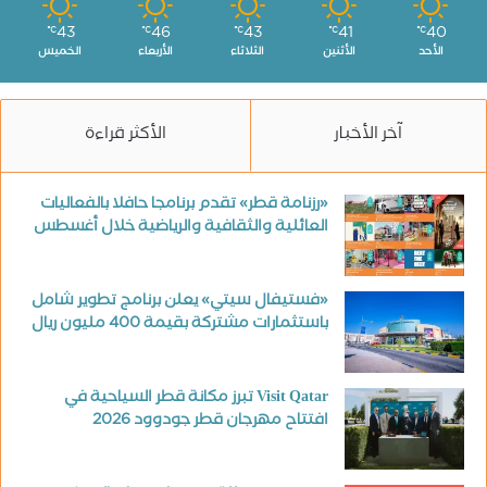
43
46
43
41
40
℃
℃
℃
℃
℃
الأحد
الأثنين
الثلاثاء
الأربعاء
الخميس
آخر الأخبار
الأكثر قراءة
«رزنامة قطر» تقدم برنامجا حافلا بالفعاليات
العائلية والثقافية والرياضية خلال أغسطس
«فستيفال سيتي» يعلن برنامج تطوير شامل
باستثمارات مشتركة بقيمة 400 مليون ريال
Visit Qatar تبرز مكانة قطر السياحية في
افتتاح مهرجان قطر جودوود 2026