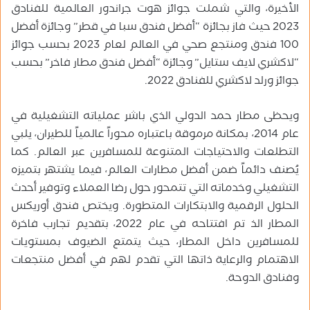
الأخيرة، والتي شملت جوائز هوت جراندور العالمية للفنادق
2023 حيث فاز بجائزة “أفضل فندق سبا في قطر” وجائزة أفضل
100 فندق ومنتجع صحي في العالم لعام 2023 بحسب جوائز
“لاكشري لايف ستايل” وجائزة “أفضل فندق مطار فاخر” بحسب
جوائز ورلد لاكشري للفنادق 2022.
ويحظى مطار حمد الدولي الذي باشر عملياته التشغيلية في
عام 2014، بمكانة مرموقة باعتباره محوراً عالمياً للطيران، يلبي
التطلعات والاحتياجات المتنوعة للمسافرين عبر العالم. كما
يُصنف دائماً ضمن أفضل مطارات العالم، فيما يشتهر بتميزه
التشغيلي وخدماته التي تتمحور حول رضا العملاء وتوفير أحدث
الحلول الرقمية والابتكارات المتطورة. ويختص فندق أوريكس
المطار الذ تم افتتاحه في عام 2022، بتقديم تجارب فاخرة
للمسافرين داخل المطار، حيث يتمتع الضيوف بمستويات
الاهتمام والرعاية ذاتها التي تقدم لهم في أفضل منتجعات
وفنادق الدوحة.