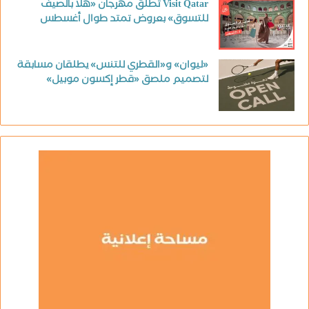
Visit Qatar تطلق مهرجان «هلا بالصيف
للتسوق» بعروض تمتد طوال أغسطس
«ليوان» و«القطري للتنس» يطلقان مسابقة
لتصميم ملصق «قطر إكسون موبيل»