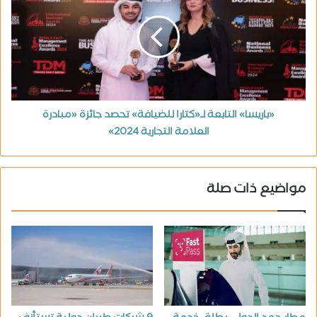
«باريسا» التابعة لـ«كتارا للضيافة» تحصد جائزة «مبادرة
العلامة التجارية 2024»
مواضيع ذات صلة