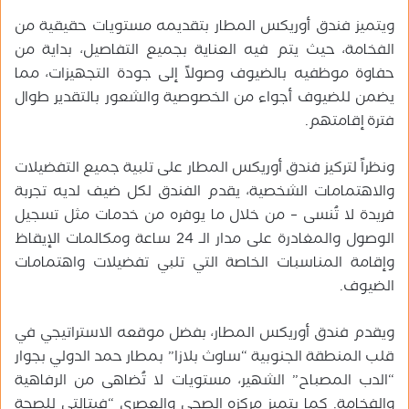
ويتميز فندق أوريكس المطار بتقديمه مستويات حقيقية من
الفخامة، حيث يتم فيه العناية بجميع التفاصيل، بداية من
حفاوة موظفيه بالضيوف وصولاً إلى جودة التجهيزات، مما
يضمن للضيوف أجواء من الخصوصية والشعور بالتقدير طوال
فترة إقامتهم.
ونظراً لتركيز فندق أوريكس المطار على تلبية جميع التفضيلات
والاهتمامات الشخصية، يقدم الفندق لكل ضيف لديه تجربة
فريدة لا تُنسى – من خلال ما يوفره من خدمات مثل تسجيل
الوصول والمغادرة على مدار الـ 24 ساعة ومكالمات الإيقاظ
وإقامة المناسبات الخاصة التي تلبي تفضيلات واهتمامات
الضيوف.
ويقدم فندق أوريكس المطار، بفضل موقعه الاستراتيجي في
قلب المنطقة الجنوبية “ساوث بلازا” بمطار حمد الدولي بجوار
“الدب المصباح” الشهير، مستويات لا تُضاهى من الرفاهية
والفخامة. كما يتميز مركزه الصحي والعصري “فيتالتي للصحة