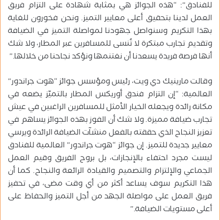
للفنادق”: “هذه الجوائز هي بمثابة شهادة على التزام فريق
العمل لدينا بتحقيق أعلى معايير التميز. ونحن فخورون للغاية
بهذا التكريم وسنواصل جهودنا لمواصلة التميز في الضيافة
وتقديم تجارب مبتكرة لا تُنسى للمسافرين عبر المطار، ولا شك
أنها فرصة فريدة يسعدنا أن نغتنمها ونؤكد نجاحنا من خلالها.”
وقالت مارينيك دي ويت، رئيس ومؤسس جوائز “هوت جراندور”
العالمية: “إن التزام فندق أوريكس المطار بالتميّز يضعه في
مكانة رائدة ويجعله الخيار الأمثل للمسافرين الراغبين في عيش
تجارب ضيافة مميزة. ولا شك أن الفوز بهذه الجوائز يساهم في
تعزيز النجاح الذي حققته بالفعل منشآت الضيافة الرائدة ويرسي
معايير جديدة للتميز. إن جوائز “هوت جراندور” العالمية للفنادق
ليست مجرد احتفاء بالإنجازات، بل بروح الفريق وقيم العمل
الجماعي والإلتزام والتصميم والقيادة الرائعة والنجاح. كما أن
هذا التكريم سوف يساعد أكثر من أي وقت مضى، في تحفيز
فريق العمل على مواصلة الجهد من أجل التميز والحفاظ على
أعلى مستويات الضيافة.”