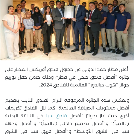
ب
ر
ي
د
ا
إ
ل
ك
ت
ر
أعلن مطار حمد الدولي عن حصول فندق أوريكس المطار على
و
جائزة “أفضل فندق صحي في قطر”، وذلك ضمن حفل توزيع
ن
جوائز “هوت جراندور” العالمية للفنادق 2024.
ي
ا
وتعكس هذه الجائزة المرموقة التزام الفندق الثابت بتقديم
أفضل مستويات الضيافة العالمية. كما نال الفندق تكريمات
أخرى حيث فاز بجوائز “أفضل
فندق سبا
في اللياقة البدنية
(عالمياً)” و”أفضل تصميم داخلي (عالمياً)” و”أفضل وجهة
سبا في الشرق الأوسط” و”أفضل فريق سبا في الشرق