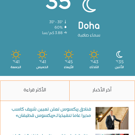
35
35º - 35º
Doha
60%
3.88 كم/سا
سماء صافية
41
41
45
43
35
℃
℃
℃
℃
℃
الأثنين
الثلاثاء
الأربعاء
الخميس
الجمعة
آخر الأخبار
الأكثر قراءة
فنادق ريكسوس تعلن تعيين شريف كاسب
مديرا عاما تنفيذيا لـ«ريكسوس قطيفان»