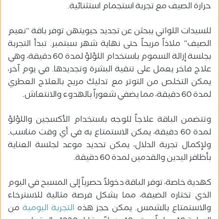
حرارة الصيف مع تجربة استجمام استثنائية.
للسيدات اللواتي يبحثن عن تجديد حيويتهن توفر باقة “نعيم
الصيف” ملاذاً مريحاً حتى نهاية شهر سبتمبر. تبدأ التجربة
بجلسة إزالة السموم باستخدام اللؤلؤ لمدة 60 دقيقة، وهي
علاج فاخر يعمل على تنقية البشرة وتجديدها. في يوم آخر،
يمكن التخلص من التوتر مع تدليك مريح بالعلاج العطري
لمدة 60 دقيقة، مما يضفي شعوراً بالهدوء والانتعاش.
وتتضمن الباقة علاجاً للوجه باستخدام الأكسجين واللؤلؤ
لمدة 60 دقيقة، يمكن الاستمتاع به في أي وقت مناسب.
ولإكمال تجربة الدلال، يمكن تحديد موعد لجلسة العناية
بأظافر اليدين والقدمين لمدة 60 دقيقة.
كهدية خاصة، توفر الباقة دخولاً حصرياً إلى المسبح في اليوم
الذي تختاره الضيفة، مما يشكل فرصة مثالية للاسترخاء
والاستمتاع بالشمس. يمكن حجز هذه
التجربة اليومية
من