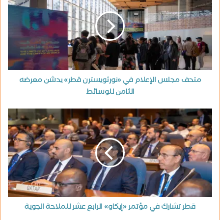
متحف مجلس الإعلام في «نورثويسترن قطر» يدشن معرضه
الثامن للوسائط
قطر تشارك في مؤتمر «إيكاو» الرابع عشر للملاحة الجوية