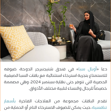
ب
ر
ي
د
ا
إ
ل
ك
ت
ر
و
دعا «
أوبال سبا
» في فندق شتيجنبرجر الدوحة، ضيوفه
ن
ي
للاستمتاع بتجربة استرخاء استثنائية مع باقات السبا الصيفية
ا
الحصرية التي تتوفر حتى نهاية سبتمبر 2024، وهي مصممة
خصيصاً للرجال والنساء لتلبية مختلف الأذواق.
تقدم الباقات مجموعة من العلاجات الفاخرة
بأسعار
تنافسية
، حيث يمكن للضيوف الاسترخاء التام أو الحماية من