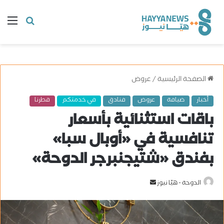
البحث
ال
عن
الصفحة الرئيسية
/
عروض
أخبار
ضيافة
عروض
فنادق
في خدمتكم
قطرنا
باقات استثنائية بأسعار
تنافسية في «أوبال سبا»
بفندق «شتيجنبرجر الدوحة»
الدوحة - هيّا نيوز
أ
ر
س
ل