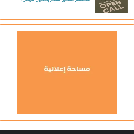
لتصميم ملصق «قطر إكسون موبيل»