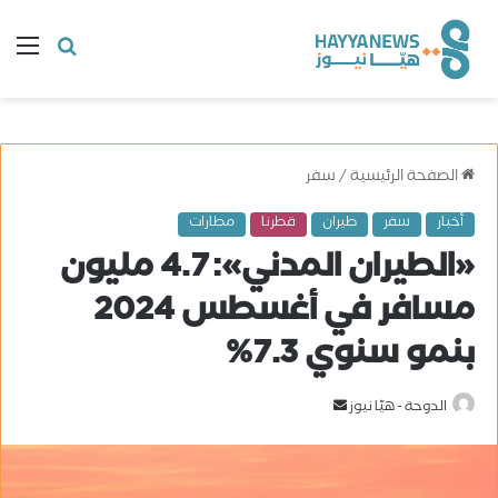
البحث
ال
عن
الصفحة الرئيسية
/
سفر
أخبار
سفر
طيران
قطرنا
مطارات
«الطيران المدني»: 4.7 مليون
مسافر في أغسطس 2024
بنمو سنوي 7.3%
الدوحة - هيّا نيوز
أ
ر
س
ل