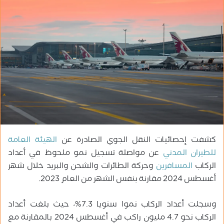
ب
ر
ي
د
ا
إ
ل
ك
ت
ر
و
كشفت إحصائيات النقل الجوي الصادرة عن
الهيئة العامة
ن
ي
للطيران المدني
عن مواصلة تسجيل نمو ملحوظ في أعداد
ا
الركاب
المسافرين
وحركة الطائرات والشحن والبريد خلال شهر
أغسطس 2024 مقارنة بنفس الشهر من العام 2023.
وسجلت أعداد الركاب نموا سنويا 7.3%، حيث بلغت أعداد
الركاب نحو 4.7 مليون راكب في أغسطس 2024 بالمقارنة مع