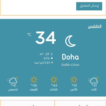
الطقس
34
℃
41º - 33º
Doha
67%
5.81 كم/سا
سماء صافية
41
45
44
41
41
℃
℃
℃
℃
℃
الأحد
الأثنين
الثلاثاء
الأربعاء
الخميس