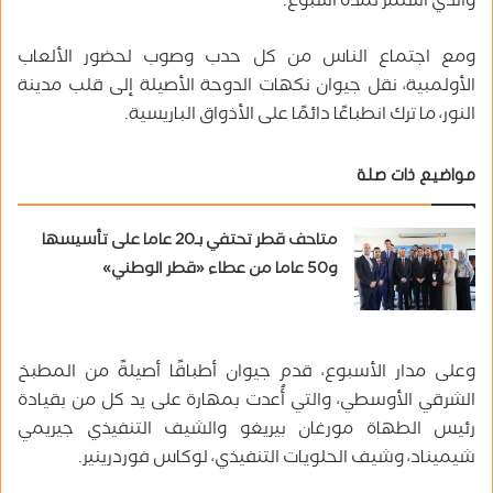
والذي استمر لمدة أسبوع.
ومع اجتماع الناس من كل حدب وصوب لحضور الألعاب
الأولمبية، نقل جيوان نكهات الدوحة الأصيلة إلى قلب مدينة
النور، ما ترك انطباعًا دائمًا على الأذواق الباريسية.
مواضيع ذات صلة
متاحف قطر تحتفي بـ20 عاما على تأسيسها
و50 عاما من عطاء «قطر الوطني»
وعلى مدار الأسبوع، قدم جيوان أطباقًا أصيلةً من المطبخ
الشرقي الأوسطي، والتي أُعدت بمهارة على يد كل من بقيادة
رئيس الطهاة مورغان بيريغو والشيف التنفيذي جيريمي
شيميناد، وشيف الحلويات التنفيذي، لوكاس فوردرينير.