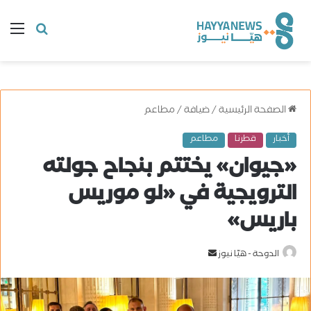
البحث
ال
عن
الصفحة الرئيسية
/
ضيافة
/
مطاعم
أخبار
قطرنا
مطاعم
«جيوان» يختتم بنجاح جولته
الترويجية في «لو موريس
باريس»
الدوحة - هيّا نيوز
أ
ر
س
ل