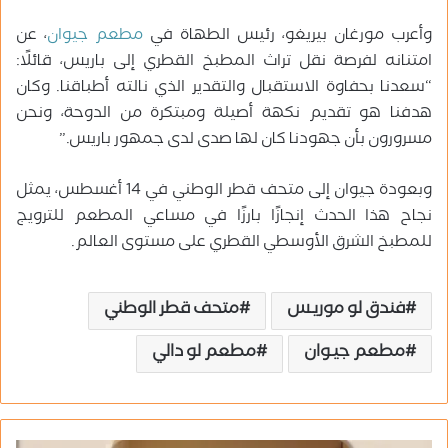
وأعرب مورغان بيريغو، رئيس الطهاة في
مطعم جيوان
، عن
امتنانه لفرصة نقل تراث المطبخ القطري إلى باريس، قائلًا:
“سعدنا بحفاوة الاستقبال والتقدير الذي نالته أطباقنا. وكان
هدفنا هو تقديم نكهة أصيلة ومبتكرة من الدوحة، ونحن
مسرورون بأن جهودنا كان لها صدى لدى جمهور باريس.”
وبعودة جيوان إلى متحف قطر الوطني في 14 أغسطس، يمثل
نجاح هذا الحدث إنجازًا بارزًا في مساعي المطعم للترويج
للمطبخ الشرق الأوسطي القطري على مستوى العالم.
فندق لو موريـس
متحف قطر الوطني
مطعم جيـوان
مطعم لو دالي