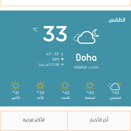
الطقس
33
℃
43º - 33º
Doha
58%
0.96 كم/سا
سحب متفرقة
41
39
42
43
43
℃
℃
℃
℃
℃
الخميس
الجمعة
السبت
الأحد
الأثنين
آخر الأخبار
الأكثر قراءة