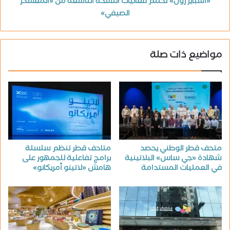
«أسباير زون» تختتم فعاليات النسخة التاسعة من «المعسكر
الصيفي»
مواضيع ذات صلة
متحف قطر الوطني يحصد
متاحف قطر تنظم سلسلة
شهادة «جي ساس» البلاتينية
برامج تفاعلية للجمهور على
في العمليات المستدامة
هامش «لاتينو أمريكانو»