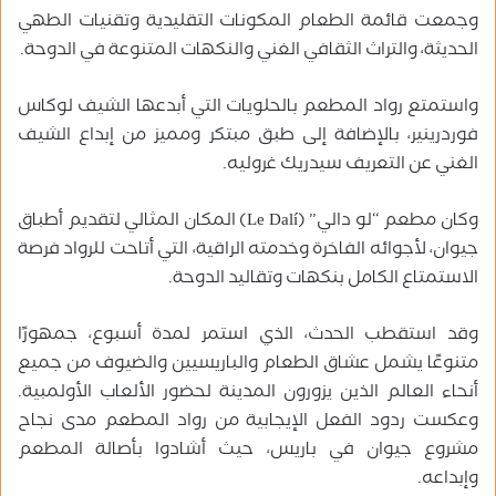
وجمعت قائمة الطعام المكونات التقليدية وتقنيات الطهي
الحديثة، والتراث الثقافي الغني والنكهات المتنوعة في الدوحة.
واستمتع رواد المطعم بالحلويات التي أبدعها الشيف لوكاس
فوردرينير، بالإضافة إلى طبق مبتكر ومميز من إبداع الشيف
الغني عن التعريف سيدريك غروليه.
وكان مطعم “لو دالي” (Le Dalí) المكان المثالي لتقديم أطباق
جيوان، لأجوائه الفاخرة وخدمته الراقية، التي أتاحت للرواد فرصة
الاستمتاع الكامل بنكهات وتقاليد الدوحة.
وقد استقطب الحدث، الذي استمر لمدة أسبوع، جمهورًا
متنوعًا يشمل عشاق الطعام والباريسيين والضيوف من جميع
أنحاء العالم الذين يزورون المدينة لحضور الألعاب الأولمبية.
وعكست ردود الفعل الإيجابية من رواد المطعم مدى نجاح
مشروع جيوان في باريس، حيث أشادوا بأصالة المطعم
وإبداعه.