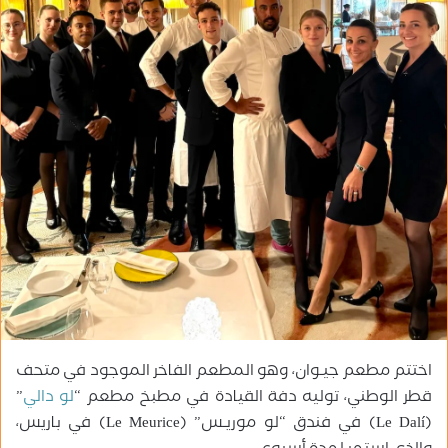
ب
ر
ي
د
ا
إ
ل
ك
ت
ر
و
ن
ي
ا
اختتم مطعم جيـوان، وهو المطعم الفاخر الموجود في متحف
قطر الوطني، توليه دفة القيادة في مطبخ مطعم “
لو دالي
”
(Le Dalí) في فندق “لو موريـس” (Le Meurice) في باريس،