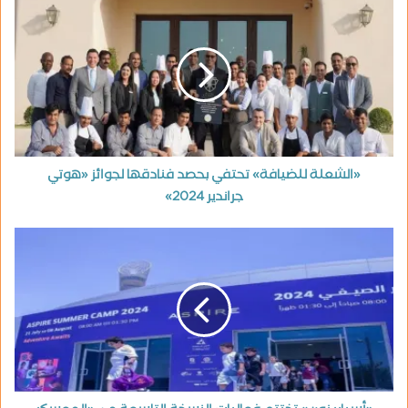
«الشعلة للضيافة» تحتفي بحصد فنادقها لجوائز «هوتي
جراندير 2024»