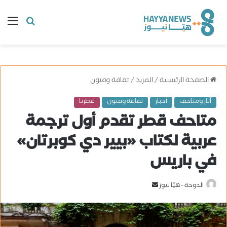
البحث
ال
عن
الصفحة الرئيسية
/
المزيد
/
ثقافة وفنون
آثار ومتاحف
أخبار
ثقافة وفنون
قطرنا
متاحف قطر تقدم أول ترجمة
عربية لكتاب «بيير دي كوبرتان»
في باريس
الدوحة - هيّا نيوز
أ
ر
س
ل