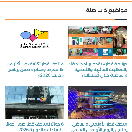
مواضيع ذات صلة
«رزنامة قطر» تقدم برنامجا حافلا
متاحف قطر تكشف عن أكثر من
بالفعاليات العائلية والثقافية
15 معرضا ومبادرة ضمن برنامج
والرياضية خلال أغسطس
«خريف 2026»
متحف قطر الأولمبي والرياضي
6 جوائز لمتاحف قطر ضمن جوائز
يحتفي باليوم الأولمبي العالمي
الاستدامة الدولية 2026