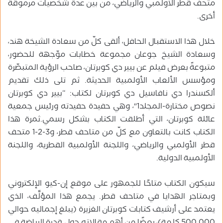
متحف قطر الأولمبي والرياضي، من بين عدة شخصيات مرموقة
أخرى.
خلال هذا الاستقبال الحافل، ألقى كلّ من سعادة الشيخة هند،
وسعادة الشيخ جوعان مجموعة خطابات موّجهة للحضور،
متبوعةً بعرض فيلم عن بيير دي كوبرتان، صاحب الرؤية المتبصّرة
ومؤسس الألعاب الأولمبية الحديثة. ثم تلى ذلك تقديم
ألكسندرا دي نافاسيل دي كوبرتان لكتاب: “بيير دي كوبرتان
نصوص مختارة-المجلد1″، وهي حفيدة حفيدته ورئيس جمعية
عائلة كوبرتان، التي أطلقت الكتاب بشكل رسمي.ثمرة هذا
الكتاب كانت بالتعاون مع كلّ من متاحف قطر، و3-2-1 متحف
قطر الأولمبي والرياضي، واللجنة الأولمبية القطرية، واللجنة
الأولمبية الدولية.
سيكون الكتاب متاحًا للجمهور على موقع إن-كيو الإلكتروني
وبمتاجر الهدايا في متاحف قطر. يجمع هذا المؤلَّف، الذي
يعتمد على أرشيف كتابات كوبرتان الغزيرة (يبلغ إجماليه حوالي