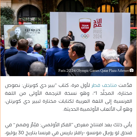
ب
ر
ي
د
ا
إ
ل
ك
ت
ر
Paris 2024 Olympic Games Qatar Plaza Athenee
و
قدّمت
متاحف قطر
لأول مرة، كتاب “بيير دي كوبرتان: نصوص
ن
ي
مختارة، المجلّد 1″، وهو نسخة الترجمة الأولى من اللغة
ا
الفرنسية إلى اللغة العربية لكتابات مختارة لبيير دي كوبرتان،
وهو أب الألعاب الأولمبية الحديثة.
يأتي ذلك بعد افتتاح معرض “الفكر الأولمبي: قيّمٌ وقمم” في
فندق لو رويال مونسو -رافلز باريس في فرنسا بتاريخ 30 يوليو،