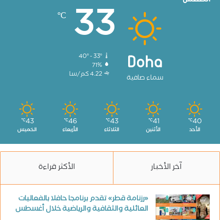
33
℃
40º - 33º
Doha
71%
4.22 كم/سا
سماء صافية
43
46
43
41
40
℃
℃
℃
℃
℃
الأحد
الأثنين
الثلاثاء
الأربعاء
الخميس
آخر الأخبار
الأكثر قراءة
«رزنامة قطر» تقدم برنامجا حافلا بالفعاليات
العائلية والثقافية والرياضية خلال أغسطس