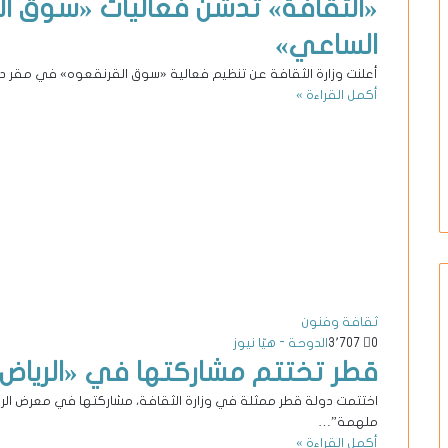
«الثقافة» تدشن فعاليات «سوق ا
الساعي»
أعلنت وزارة الثقافة عن تنظيم فعالية «سوق القرنقعوه» في مقر درب الس
أكمل القراءة »
ثقافة وفنون
0
3٬707
الدوحة - هيّا نيوز
قطر تختتم مشاركتها في «الرياض 
ملهمة”…
أكمل القراءة »