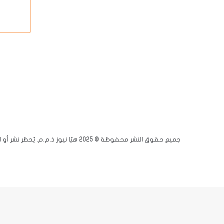
جميع حقوق النشر محفوظة © 2025 هيّا نيوز ذ.م.م. يُحظر نشر أو اقتباس أي مادة دون إذن مسبق.
فيسبوك
يوتيوب
انستقرام
زر
X-
الذهاب
twitter
إلى
الأعلى