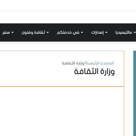
إضافة
مواضيع
تسجيل
X-
انستقرام
يوتيوب
فيسبوك
عمود
مشابهة
دخول
twitter
جانبي
مالتيميديا
إصدارات
في خدمتكم
ثقافة وفنون
سفر
الصفحة الرئيسية
/
وزارة الثقافة
وزارة الثقافة