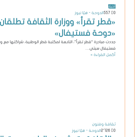
أخبار
0
557
الدوحة - هيّا نيوز
«قطر تقرأ» ووزارة الثقافة تطلقا
«دوحة فستيفال»
جددت مبادرة “قطر تقرأ”، التابعة لمكتبة قطر الوطنية، شراكتها مع و
فستيفال سيتي…
أكمل القراءة »
ثقافة وفنون
0
2٬126
الدوحة - هيّا نيوز