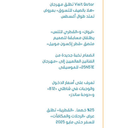
Visit Qatar تطلق مهرجان
«هلا بالصيف للتسوق» بعروض
تمتد طوال أغسطس
«ليوان» و«القطري للتنس»
يطلقان مسابقة لتصميم
ملصق «قطر إكسون موبيل»
انضمام نخبة جديدة من
الفنانين العالميين إلى «مهرجان
25N51E» للموسيقى
تعرف على أسعار الدخول
والوجبات في شاطئي «B12»
و«دوحة ساندز»
%25 خصما.. «القطرية» تطلق
عرض «الرحلات والمكافآت»
للسفر حتى مايو 2025