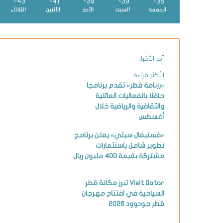
43
41
39
39
36
℃
℃
℃
℃
℃
الجمعة
السبت
الأحد
الأثنين
الثلاثاء
آخر الأخبار
الأكثر قراءة
«رزنامة قطر» تقدم برنامجا
حافلا بالفعاليات العائلية
والثقافية والرياضية خلال
أغسطس
«فستيفال سيتي» يعلن برنامج
تطوير شامل باستثمارات
مشتركة بقيمة 400 مليون ريال
Visit Qatar تبرز مكانة قطر
السياحية في افتتاح مهرجان
قطر جودوود 2026