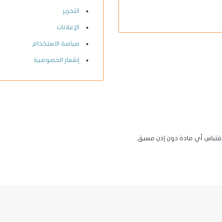
X-
يوتيوب
انستقرام
فيسبوك
التحرير
twitter
الإعلانات
سياسة الاستخدام
إشعار الخصوصية