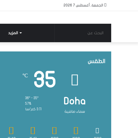
الجمعة, أغسطس 7 2026
البحث
المزيد
عن
الطقس
35
℃
36º - 35º
Doha
57%
3.11 كم/سا
سماء صافية