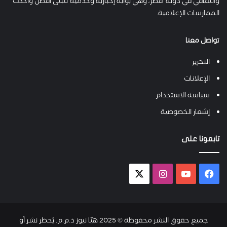
والثقافي في دولة قطر، وهي بوابة إخبارية وخدمية تتبنى أفضل وأحدث
الممارسات الإعلامية.
تواصل معنا
التحرير
الإعلانات
سياسة الاستخدام
إشعار الخصوصية
تابعونا على
فيسبوك
يوتيوب
انستقرام
X-
twitter
جميع حقوق النشر محفوظة © 2025 هيّا نيوز ذ.م.م. يُحظر نشر أو