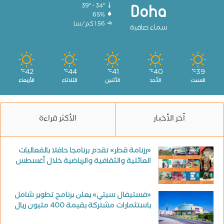
39º - 34º
Doha
65%
1.56 كم/سا
سماء صافية
42
44
41
40
39
℃
℃
℃
℃
℃
السبت
الأحد
الأثنين
الثلاثاء
الأربعاء
آخر الأخبار
الأكثر قراءة
«رزنامة قطر» تقدم برنامجا حافلا بالفعاليات
العائلية والثقافية والرياضية خلال أغسطس
«فستيفال سيتي» يعلن برنامج تطوير شامل
باستثمارات مشتركة بقيمة 400 مليون ريال