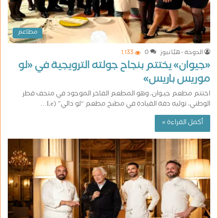
مطاعم
الدوحة - هيّا نيوز
0
1٬133
«جيوان» يختتم بنجاح جولته الترويجية في «لو
موريس باريس»
اختتم مطعم جيـوان، وهو المطعم الفاخر الموجود في متحف قطر
الوطني، توليه دفة القيادة في مطبخ مطعم “لو دالي” (Le…
أكمل القراءة »