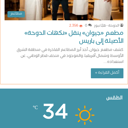
مطاعم
الدوحة - هيّا نيوز
0
2٬356
مطعم «جيوان» ينقل «نكهات الدوحة»
الأصيلة إلى باريس
كشف مطعم جيوان، أحد أبرز المطاعم الفاخرة في منطقة الشرق
الأوسط وشمال أفريقيا، والموجود في متحف قطر الوطني، عن
استعداده…
أكمل القراءة »
الطقس
34
℃