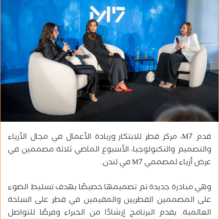
ب
ر
ي
د
ا
إ
ل
ك
ت
ر
و
قدم M7، مركز قطر للابتكار وريادة الأعمال في مجال الأزياء
ن
ي
والتصميم والتكنولوجيا، الأسبوع الماضي ثلاثة مصممين في
ا
عرض أزياء لمصممي M7 في لندن.
وهي مبادرة جديدة تم تصميمها خصيصًا بهدف تسليط الضوء
على المصممين القطريين والمقيمين في قطر على الساحة
العالمية. يقدم البرنامج إرشادًا من الخبراء وفرصًا للتواصل