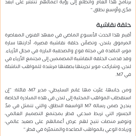
برنامج هذا العام وأتطلع إلى رؤية أعمالهم تنتشر على أبعد
مدًى وأوسع نطاق.”
حلقة نقاشية
أقيم هذا الحدث الأسبوع الماضي في معهد الفنون المعاصرة
المرموق بلندن، وتضمّن حلقة نقاشية قصيرة، أدارتها سارة
موير، الناقدة في مجلة فوغ والصحفية البارزة في مجال الأزياء.
وقد قدمت الحلقة النقاشية المصممين إلى مجتمع الأزياء في
لندن، وشاركت موير تجربتها بصفتها مرشدة للمواهب الناشئة
في M7.
ومن جانبها، عبّرت مها غانم السليطي، مدير M7، قائلة: “إن
استقطاب المواهب المحلية إلى لندن في هذه المبادرة الخاصة
يندرج ضمن رسالة M7 الواسعة النطاق، والتي تتمثل في مدّ
الجسور التي تربط مبدعي قطر بمجتمع التصميم العالمي،
وتوفير منصات تتيح لهم عرض أعمالهم على صعيد عالمي،
وزيادة الوعي بالمواهب الصاعدة والمتميّزة في قطر.”