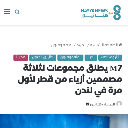
البحث
ال
عن
الصفحة الرئيسية
/
المزيد
/
ثقافة وفنون
آثار ومتاحف
أخبار
ثقافة وفنون
جاليري الفنون
قطرنا
M7 يطلق مجموعات لثلاثة
مصممين أزياء من قطر لأول
مرة في لندن
الدوحة - هيّا نيوز
أ
ر
س
ل