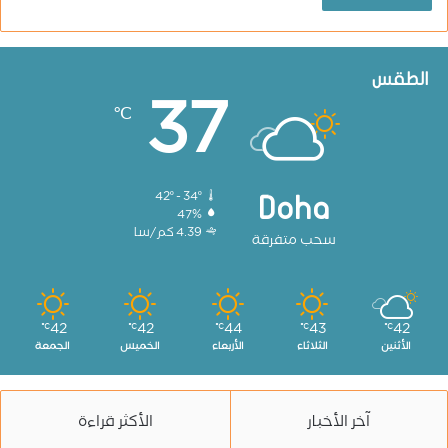
الطقس
37
℃
42º - 34º
Doha
47%
4.39 كم/سا
سحب متفرقة
42
42
44
43
42
℃
℃
℃
℃
℃
الأثنين
الثلاثاء
الأربعاء
الخميس
الجمعة
آخر الأخبار
الأكثر قراءة