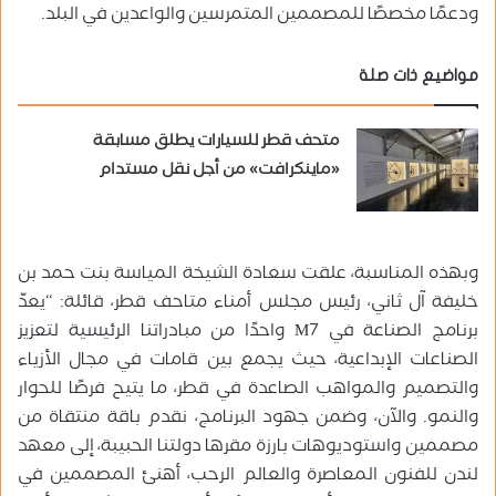
ودعمًا مخصصًا للمصممين المتمرسين والواعدين في البلد.
مواضيع ذات صلة
متحف قطر للسيارات يطلق مسابقة
«ماينكرافت» من أجل نقل مستدام
وبهذه المناسبة، علقت سعادة الشيخة المياسة بنت حمد بن
خليفة آل ثاني، رئيس مجلس أمناء متاحف قطر، قائلة: “يعدّ
برنامج الصناعة في M7 واحدًا من مبادراتنا الرئيسية لتعزيز
الصناعات الإبداعية، حيث يجمع بين قامات في مجال الأزياء
والتصميم والمواهب الصاعدة في قطر، ما يتيح فرصًا للحوار
والنمو. والآن، وضمن جهود البرنامج، نقدم باقة منتقاة من
مصممين واستوديوهات بارزة مقرها دولتنا الحبيبة، إلى معهد
لندن للفنون المعاصرة والعالم الرحب، أهنئ المصممين في