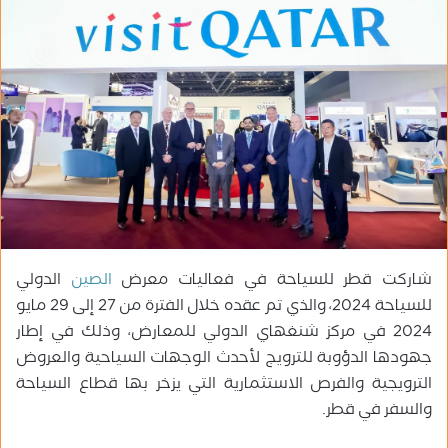
ب
ر
ي
د
ا
إ
ل
ك
ت
ر
و
شاركت قطر للسياحة في فعاليات معرض
الصين
الدولي
ن
ي
للسياحة 2024، والذي تم عقده خلال الفترة من 27 إلى 29 مايو
ا
2024 في مركز شنغهاي الدولي للمعارض، وذلك في إطار
جهودها الدؤوبة للترويج لأحدث الوجهات السياحية والعروض
الترويجية والفرص الاستثمارية التي يزخر بها قطاع السياحة
والسفر في قطر.