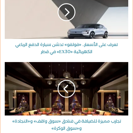
تعرف على الأسعار.. «فولفو» تدشن سيارة الدفع الرباعي
الكهربائية «EX30» في قطر
تجارب مميزة للضيافة في فنادق «سوق واقف» و«النجادة»
و«سوق الوكرة»