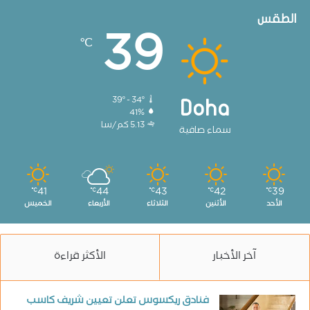
الطقس
39
℃
39º - 34º
Doha
41%
5.13 كم/سا
سماء صافية
41
44
43
42
39
℃
℃
℃
℃
℃
الأحد
الأثنين
الثلاثاء
الأربعاء
الخميس
آخر الأخبار
الأكثر قراءة
فنادق ريكسوس تعلن تعيين شريف كاسب