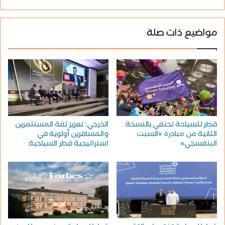
مواضيع ذات صلة
قطر للسياحة تحتفي بالنسخة
الخرجي: تعزيز ثقة المستثمرين
الثانية من مبادرة «السبت
والمسافرين أولوية في
البنفسجي»
استراتيجية قطر السياحية