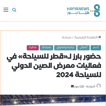
البحث
ال
عن
الصفحة الرئيسية
/
سياحة
أخبار
أعمال
ترفيه وتسوق
سياحة
قطرنا
حضور بارز لـ«قطر للسياحة» في
فعاليات معرض الصين الدولي
للسياحة 2024
الدوحة - هيّا نيوز
أ
ر
س
ل