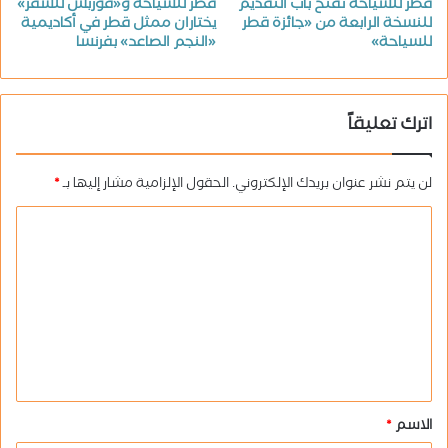
قطر للسياحة تفتح باب التقديم
قطر للسياحة و«فوربس للسفر»
للنسخة الرابعة من «جائزة قطر
يختاران ممثل قطر في أكاديمية
للسياحة»
«النجم الصاعد» بفرنسا
اترك تعليقاً
لن يتم نشر عنوان بريدك الإلكتروني.
الحقول الإلزامية مشار إليها بـ
*
ا
ل
ت
ع
ل
ي
ق
الاسم
*
*