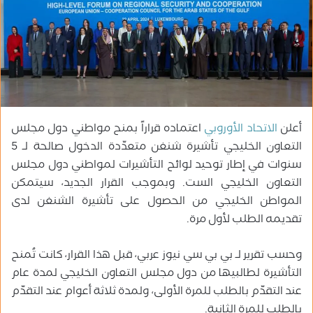
ب
ر
ي
د
ا
إ
ل
أعلن
الاتحاد الأوروبي
اعتماده قراراً بمنح مواطني دول مجلس
ك
ت
التعاون الخليجي تأشيرة شنغن متعدّدة الدخول صالحة لـ 5
ر
سنوات في إطار توحيد لوائح التأشيرات لمواطني دول مجلس
و
التعاون الخليجي الست. وبموجب القرار الجديد، سيتمكن
ن
المواطن الخليجي من الحصول على تأشيرة الشنغن لدى
ي
تقديمه الطلب لأول مرة.
ا
وحسب تقرير لـ بي بي سي نيوز عربي، قبل هذا القرار، كانت تُمنح
التأشيرة لطالبيها من دول مجلس التعاون الخليجي لمدة عام
عند التقدّم بالطلب للمرة الأولى، ولمدة ثلاثة أعوام عند التقدّم
بالطلب للمرة الثانية.