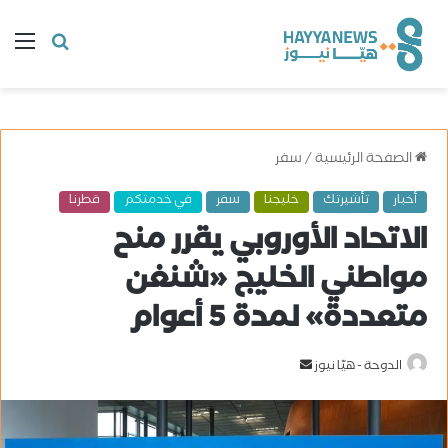
البحث
ال
عن
الصفحة الرئيسية
/
سفر
أخبار
تأشيرتك
خليجنا
سفر
في خدمتكم
قطرنا
الاتحاد الأوروبي يقرر منح
مواطني الخليج «شنغن
متعددة» لمدة 5 أعوام
الدوحة - هيّا نيوز
أ
ر
س
ل