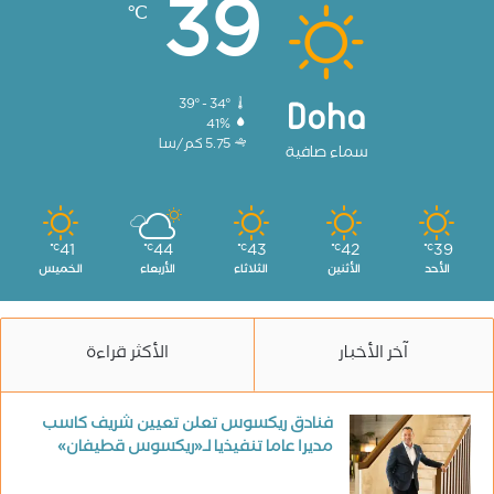
39
℃
39º - 34º
Doha
41%
5.75 كم/سا
سماء صافية
41
44
43
42
39
℃
℃
℃
℃
℃
الأحد
الأثنين
الثلاثاء
الأربعاء
الخميس
آخر الأخبار
الأكثر قراءة
فنادق ريكسوس تعلن تعيين شريف كاسب
مديرا عاما تنفيذيا لـ«ريكسوس قطيفان»