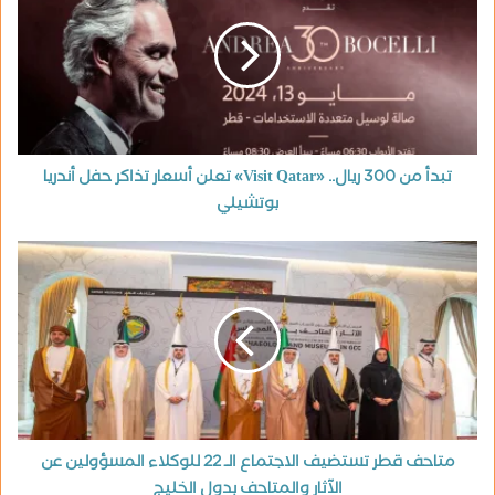
تبدأ من 300 ريال.. «Visit Qatar» تعلن أسعار تذاكر حفل أندريا
بوتشيلي
متاحف قطر تستضيف الاجتماع الـ 22 للوكلاء المسؤولين عن
الآثار والمتاحف بدول الخليج