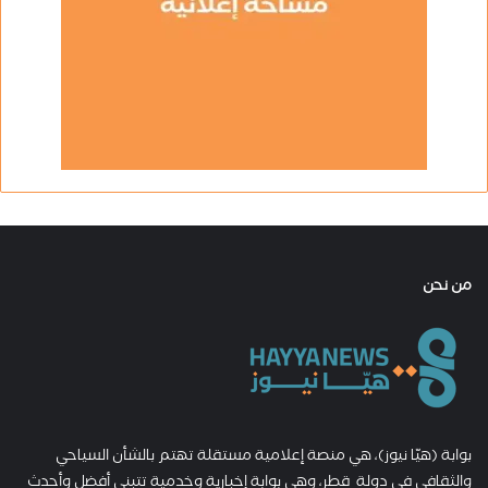
من نحن
بوابة (هيّا نيوز)، هي منصة إعلامية مستقلة تهتم بالشأن السياحي
والثقافي في دولة قطر، وهي بوابة إخبارية وخدمية تتبنى أفضل وأحدث