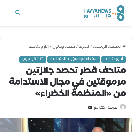
البحث
ال
عن
الصفحة الرئيسية
/
المزيد
/
ثقافة وفنون
/
آثار ومتاحف
آثار ومتاحف
استدامة ومسؤولية اجتماعية
ثقافة وفنون
متاحف قطر تحصد جائزتين
مرموقتين في مجال الاستدامة
من «المنظمة الخضراء»
الدوحة - هيّا نيوز
أ
ر
س
ل