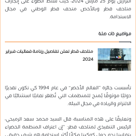
البرازيل يوم 25 مارس 2024، حيث سُلِّط الضوء على إنجازات
متاحف قطر وبالأخص متحف قطر الوطني في مجال
الاستدامة.
مواضيع ذات صلة
متاحف قطر تعلن تفاصيل رزنامة فعاليات فبراير
2024
تأسست جائزة “العالم الأخضر” في عام 1994 كي تكون تقديرًا
دوليًا موثوقًا يُمنح للمنظمات التي تُظهر تفانيًا استثنائيًا في
الالتزام والريادة في مجال البيئة.
وتعليقًا على هذه المناسبة، قال السيد محمد سعد الرميحي،
الرئيس التنفيذي لمتاحف قطر: “إن اعتراف المنظمة الخضراء
بتفانينا نحو جعل كوكبنا مكانًا أكثر استدامة هو شرف حقيقي