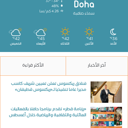
37º - 34º
Doha
48%
4.26 كم/سا
سماء صافية
42
45
42
41
36
℃
℃
℃
℃
℃
الأحد
الأثنين
الثلاثاء
الأربعاء
الخميس
آخر الأخبار
الأكثر قراءة
فنادق ريكسوس تعلن تعيين شريف كاسب
مديرا عاما تنفيذيا لـ«ريكسوس قطيفان»
«رزنامة قطر» تقدم برنامجا حافلا بالفعاليات
العائلية والثقافية والرياضية خلال أغسطس