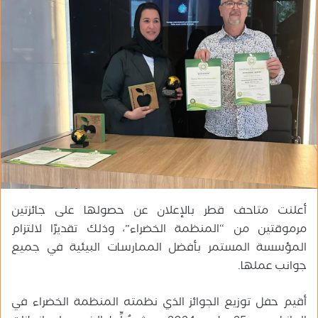
ب
ر
ي
د
ا
إ
ل
ك
ت
ر
و
ن
أعلنت متاحف قطر بالإعلان عن حصولها على جائزتين
ي
مرموقتين من “المنظمة الخضراء”، وذلك تقديرًا لالتزام
ا
المؤسسة المستمر بأفضل الممارسات البيئية في جميع
جوانب عملها.
أقيم حفل توزيع الجوائز الذي نظمته المنظمة الخضراء في