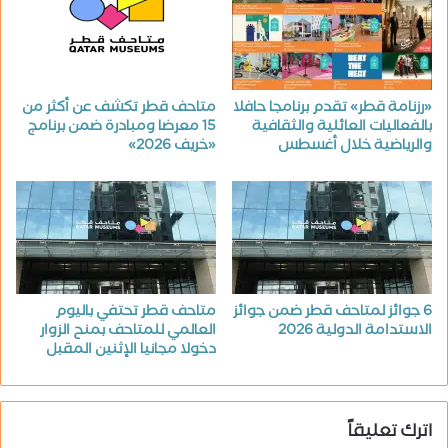
«رزنامة قطر» تقدم برنامجا حافلا
متاحف قطر تكشف عن أكثر من
بالفعاليات العائلية والثقافية
15 معرضا ومبادرة ضمن برنامج
والرياضية خلال أغسطس
«خريف 2026»
6 جوائز لمتاحف قطر ضمن جوائز
متاحف قطر تحتفي باليوم
الاستدامة الدولية 2026
العالمي للمتاحف بمنح الزوار
دخولا مجانيا الإثنين المقبل
اترك تعليقاً