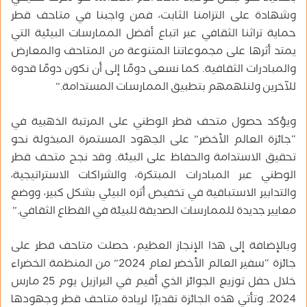
وشهادة على التزامنا الثابت، فمن واجبنا في متاحف قطر
حماية تراثنا الثقافي عبر اتباع أفضل الممارسات البيئية التي
يمتد أثرها على مجموعاتنا المتنوعة من المتاحف والمعارض
والمبادرات الثقافية. كما نسعى دومًا إلى أن نكون دومًا قدوة
للآخرين ولنلهمهم بتطبيق الممارسات المستدامة.”
ويؤكد حصول متحف قطر الوطني على المرتبة الذهبية في
“جائزة العالم الأخضر” على الجهود المستمرة المبذولة نحو
تحقيق الاستدامة والحفاظ على البيئة. وقد نجح متحف قطر
الوطني عبر المبادرات المبتكرة، والشراكات الاستراتيجية،
والتدابير الاستباقية في تخفيض أثره البيئي بشكل كبير، ووضع
معايير جديدة للممارسات الصديقة للبيئة في القطاع الثقافي.”
وبالإضافة إلى هذا الإنجاز العظيم، حصلت متاحف قطر على
جائزة “سفير العالم الأخضر لعام 2024” من المنظمة الخضراء
خلال حفل توزيع الجوائز الذي أقيم في البرازيل يوم 25 مارس
2024. وتأتي هذه الجائزة تقديرًا لريادة متاحف قطر وجهودها