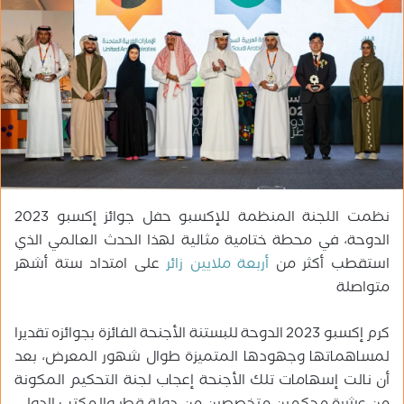
ر
ي
د
ا
إ
ل
ك
ت
ر
و
نظمت اللجنة المنظمة للإكسبو حفل جوائز إكسبو 2023
ن
ي
الدوحة، في محطة ختامية مثالية لهذا الحدث العالمي الذي
ا
استقطب أكثر من
أربعة ملايين زائر
على امتداد ستة أشهر
متواصلة
كرم إكسبو 2023 الدوحة للبستنة الأجنحة الفائزة بجوائزه تقديرا
لمساهماتها وجهودها المتميزة طوال شهور المعرض، بعد
أن نالت إسهامات تلك الأجنحة إعجاب لجنة التحكيم المكونة