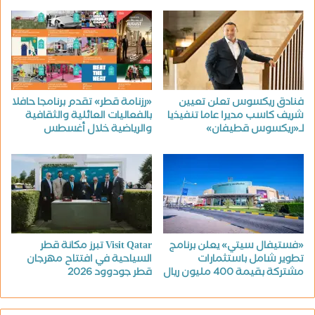
فنادق ريكسوس تعلن تعيين
«رزنامة قطر» تقدم برنامجا حافلا
شريف كاسب مديرا عاما تنفيذيا
بالفعاليات العائلية والثقافية
لـ«ريكسوس قطيفان»
والرياضية خلال أغسطس
«فستيفال سيتي» يعلن برنامج
Visit Qatar تبرز مكانة قطر
تطوير شامل باستثمارات
السياحية في افتتاح مهرجان
مشتركة بقيمة 400 مليون ريال
قطر جودوود 2026