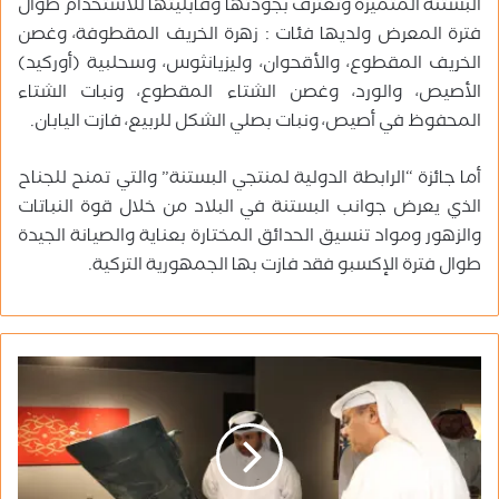
البستنة المتميزة وتعترف بجودتها وقابليتها للاستخدام طوال
فترة المعرض ولديها فئات : زهرة الخريف المقطوفة، وغصن
الخريف المقطوع، والأقحوان، وليزيانثوس، وسحلبية (أوركيد)
الأصيص، والورد، وغصن الشتاء المقطوع، ونبات الشتاء
المحفوظ في أصيص، ونبات بصلي الشكل للربيع، فازت اليابان.
أما جائزة “الرابطة الدولية لمنتجي البستنة” والتي تمنح للجناح
الذي يعرض جوانب البستنة في البلاد من خلال قوة النباتات
والزهور ومواد تنسيق الحدائق المختارة بعناية والصيانة الجيدة
طوال فترة الإكسبو فقد فازت بها الجمهورية التركية.