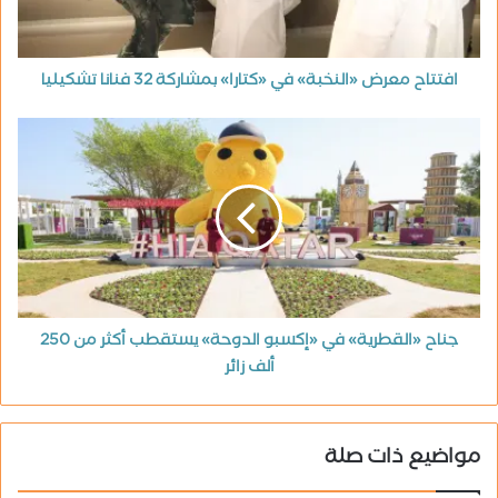
افتتاح معرض «النخبة» في «كتارا» بمشاركة 32 فنانا تشكيليا
جناح «القطرية» في «إكسبو الدوحة» يستقطب أكثر من 250
ألف زائر
مواضيع ذات صلة