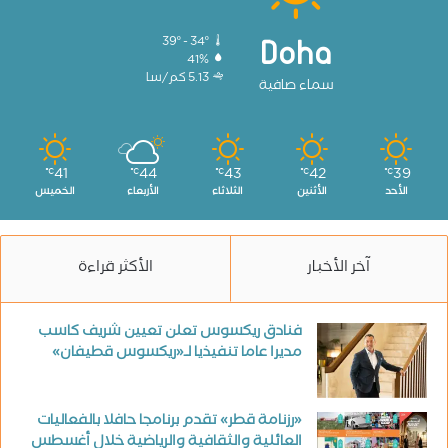
39º - 34º
Doha
41%
5.13 كم/سا
سماء صافية
41
44
43
42
39
℃
℃
℃
℃
℃
الأحد
الأثنين
الثلاثاء
الأربعاء
الخميس
آخر الأخبار
الأكثر قراءة
فنادق ريكسوس تعلن تعيين شريف كاسب
مديرا عاما تنفيذيا لـ«ريكسوس قطيفان»
«رزنامة قطر» تقدم برنامجا حافلا بالفعاليات
العائلية والثقافية والرياضية خلال أغسطس