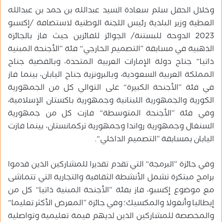
وخلال الحفل سلم سعادة السيد عبدالله بن حمد بن عبدالله
العطية وزير البلدية رئيس اللجنة الوطنية لاستضافة /إكسبو
2023 الدوحة للبستنة/ الجوائز للفائزين حيث فاز بالجائزة
الذهبية في مسابقة “التصميم الخارجي” فئة “الأجنحة المبنية
ذاتيا” جناح دولة الإمارات العربية المتحدة، وبالفضية جناح
المملكة العربية السعودية، وبالبرونزية جناح اليابان، بينما فاز
في فئة “الأجنحة الكبيرة” على التوالي كل من الجمهورية
الكورية والجمهورية اللبنانية وجمهورية باكستان الإسلامية،
وفي فئة “الأجنحة المتوسطة” فازت كل من جمهورية
السنغال وجمهورية رواندا وجمهورية تركمانستان، بينما فازت
اليابان بمسابقة “التصميم الداخلي”.
وفي جائزة “البرمجة” التي تقدم تقديرا للمشاركين الذين قدموا
برامج مبتكرة تشمل الأنشطة الثقافية والتجارية التي تتماشى
مع موضوع إكسبو، فاز بفئة “الأجنحة المبنية ذاتيا” كل من
إيطاليا وأنغولا والمكسيك؛ وفي جائزة “المعرض الأكثر تعليما”
والمخصصة للمشاركين الذين لديهم قيمة تعليمية وتواصلية