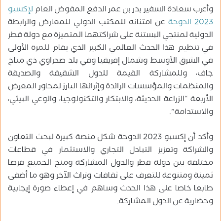
وأعرب سعادة السفير بدر بن عمر الدفع المفوض العام
لإكسبو
2023 الدوحة
عن امتنانه للمكتب الدولي للمعارض والرابطة
الدولية لمنتجي البستنة على شراكتهما المتميزة مع دولة قطر
في تنظيم هذا الحدث العالمي الكبير الذي يقام للمرة الأولى
في الشرق الأوسط وشمال إفريقيا وفي بلد صحراوي ذي مناخ
جاف، وللمشاركة القيمة للدول الشقيقة والصديقة
والمنظمات والمؤسسات الرائدة وإثرائها البارز لمحاور المعرض
الأربعة “الزراعة الحديثة، والابتكار والتكنولوجيا، والوعي البيئي،
والاستدامة”.
وأكد أن إكسبو 2023 الدوحة شكل منصة كبيرة لبحث التعاون
والشراكة وتعزيز التبادل التجاري والاستثمار في قطاعات
مختلفة بين دولة قطر والدول المشاركة ومنح الجميع فرصا
ثمينة ومتنوعة للتعرف على ثقافات وتراث الآخر وهو ما أضفى
طابعا خاصا على هذا الحدث وساهم في إعطاء صورة إيجابية
وحضارية عن الدول المشاركة.