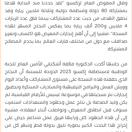
وقال المفوض العام لإكسبو “لقد حددنا منذ البداية هدفا
بمشاركة 80 دولة ومنظمة دولية وثلاثة ملايين زيارة وقد
تحقق الهدف من حيث عدد المشاركات بينما فاق عدد الزيارات
4 ملايين و200 ألف زيارة بما يعكس النجاح المبهر لهذه
النسخة”، مشيرا إلى أن أهم إنجازات المعرض هو اكتساب وتعزيز
صداقات مع دول من مختلف قارات العالم بما يخدم المصالح
المشتركة.
من جانبها أكدت الدكتورة فائقة أشكناني الأمين العام للجنة
الوطنية لاستضافة إكسبو 2023 الدوحة للبستنة أن النجاح
الذي حققته هذه النسخة على مستوى المشاركات وأعداد الزوار
وورش العمل والبرامج الترفيهية والمبادرات المبتكرة وتحقيق
إنجازات تم تسجيلها في موسوعة غينيس للأرقام القياسية، لم
يكن وليد الصدفة بل نتاج عمل وجهود واستعدادات استمرت
سنوات قبل انطلاق المعرض، وتواصلت أثناء انعقاده، مشيرة
إلى أن هذه الجهود كان وراءها فريق عمل متناغم حرص على
إخراج هذا الحدث الكبير بصورة تليق بدولة قطر وتبهر كل من